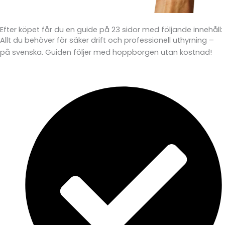
Efter köpet får du en guide på 23 sidor med följande innehåll:
Allt du behöver för säker drift och professionell uthyrning –
på svenska. Guiden följer med hoppborgen utan kostnad!