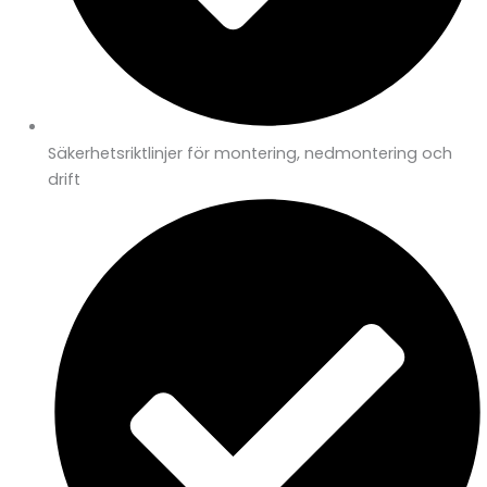
Säkerhetsriktlinjer för montering, nedmontering och
drift