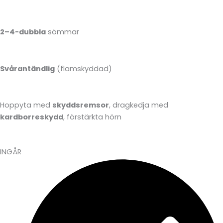
2–4-dubbla
sömmar
Svårantändlig
(flamskyddad)
Hoppyta med
skyddsremsor
, dragkedja med
kardborreskydd
, förstärkta hörn
INGÅR