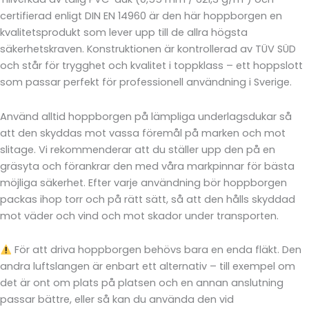
certifierad enligt DIN EN 14960 är den här hoppborgen en
kvalitetsprodukt som lever upp till de allra högsta
säkerhetskraven. Konstruktionen är kontrollerad av TÜV SÜD
och står för trygghet och kvalitet i toppklass – ett hoppslott
som passar perfekt för professionell användning i Sverige.
Använd alltid hoppborgen på lämpliga underlagsdukar så
att den skyddas mot vassa föremål på marken och mot
slitage. Vi rekommenderar att du ställer upp den på en
gräsyta och förankrar den med våra markpinnar för bästa
möjliga säkerhet. Efter varje användning bör hoppborgen
packas ihop torr och på rätt sätt, så att den hålls skyddad
mot väder och vind och mot skador under transporten.
För att driva hoppborgen behövs bara en enda fläkt. Den
andra luftslangen är enbart ett alternativ – till exempel om
det är ont om plats på platsen och en annan anslutning
passar bättre, eller så kan du använda den vid