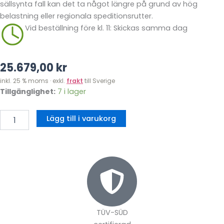
sällsynta fall kan det ta något längre på grund av hög
belastning eller regionala speditionsrutter.
Vid beställning före kl. 11: Skickas samma dag
25.679,00
kr
inkl. 25 % moms · exkl.
frakt
till Sverige
Hoppborg
Tillgänglighet:
7 i lager
Drake
med
Lägg till i varukorg
rutschkana
mängd
TÜV-SÜD