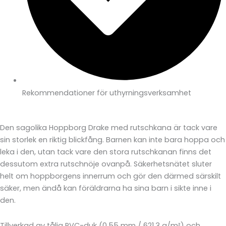
Rekommendationer för uthyrningsverksamhet
Den sagolika Hoppborg Drake med rutschkana är tack vare
sin storlek en riktig blickfång. Barnen kan inte bara hoppa och
leka i den, utan tack vare den stora rutschkanan finns det
dessutom extra rutschnöje ovanpå. Säkerhetsnätet sluter
helt om hoppborgens innerrum och gör den därmed särskilt
säker, men ändå kan föräldrarna ha sina barn i sikte inne i
den.
Tillverkad av tålig PVC-duk (0,55 mm / 621,3 g/m²) och