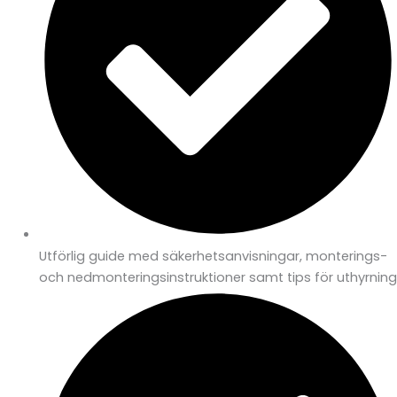
Utförlig guide med säkerhetsanvisningar, monterings-
och nedmonteringsinstruktioner samt tips för uthyrning