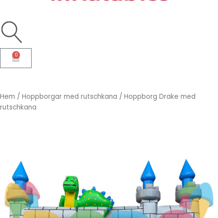
0
Varukorg
Hem
/
Hoppborgar med rutschkana
/ Hoppborg Drake med
rutschkana