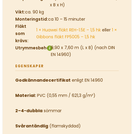
x B x H)
ca. 90 kg
Vikt:
ca 10 – 15 minuter
Monteringstid:
Fläkt
1 × Huawei fläkt REH-1.5E – 1,5 hk
eller
1 ×
som
Gibbons fläkt FP5005 – 1,5 hk
krävs:
9,90 x 7,60 m (L x B) (nach DIN
Utrymmesbehov:
i
EN 14960)
EGENSKAPER
Godkännandecertifikat
enligt EN 14960
Material:
PVC (0,55 mm / 621,3 g/m²)
2–4-dubbla
sömmar
Svårantändlig
(flamskyddad)