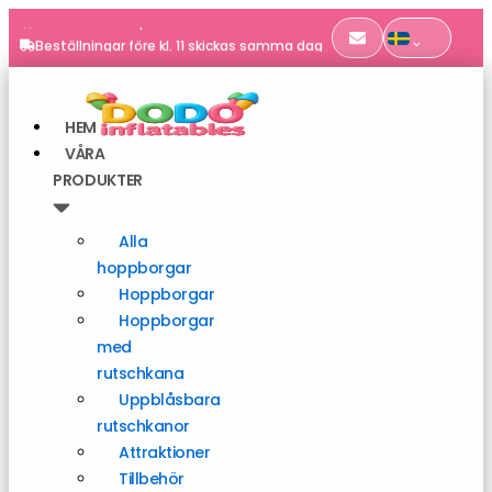
Hoppa
till
Beställningar före kl. 11 skickas samma dag
innehåll
EN 14960 | TÜV SÜD-certifierad
Frakt i hela Europa
Beställningar före kl. 11 skickas samma dag
HEM
VÅRA
PRODUKTER
Alla
hoppborgar
Hoppborgar
Hoppborgar
med
rutschkana
Uppblåsbara
rutschkanor
Attraktioner
Tillbehör