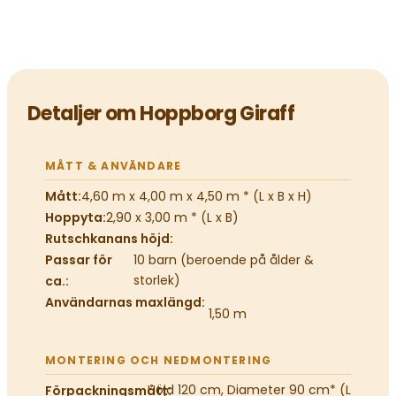
Detaljer om Hoppborg Giraff
MÅTT & ANVÄNDARE
4,60 m x 4,00 m x 4,50 m * (L x B x H)
Mått:
2,90 x 3,00 m * (L x B)
Hoppyta:
Rutschkanans höjd:
Passar för
10 barn (beroende på ålder &
storlek)
ca.:
Användarnas maxlängd:
1,50 m
MONTERING OCH NEDMONTERING
Höjd 120 cm, Diameter 90 cm* (L
Förpackningsmått: