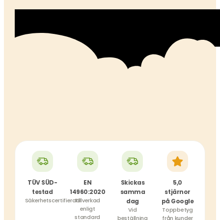
TÜV SÜD-
EN
Skickas
5,0
testad
14960:2020
samma
stjärnor
Säkerhetscertifierad
Tillverkad
dag
på Google
enligt
Vid
Toppbetyg
standard
beställning
från kunder