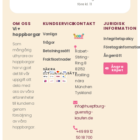
före kl. 11
OM OSS
KUNDSERVICE
KONTAKT
JURIDISK
INFORMATION
Vi ♥
hoppborgar
Vanliga
Integritetspolicy
frågor
Som
Företagsinformatio
mångårig
Betalningssätt
Robert-
Ångerrätt
uthyrare av
Stirling-
Fraktkostnader
hoppborgar
Ring 8
Köpvillkor
Ångra
har vi gjort
82152
SÄKRA
köpet
BETALNINGSSÄTT
det till vår
Krailling
uppgift att
nära
dela med
München
oss av våra
Tyskland
erfarenheter
till kunderna
info@huepfburg-
genom
guenstig-
försäljning
kaufen.de
av våra
hoppborgar.
+49 89 12
50 18 700