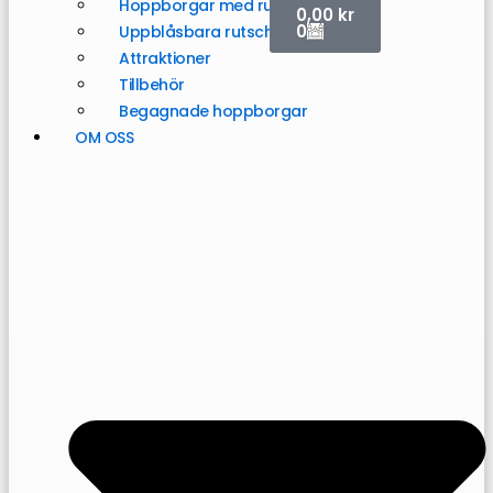
Hoppborgar med rutschkana
0,00
kr
0
Uppblåsbara rutschkanor
Attraktioner
Tillbehör
Begagnade hoppborgar
OM OSS