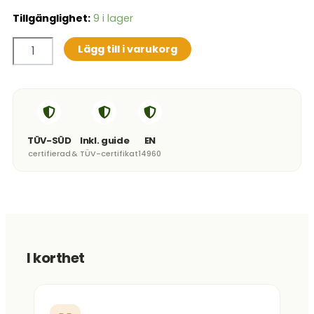
Hoppborg
Tillgänglighet:
9 i lager
Giraff
mängd
Lägg till i varukorg
TÜV-SÜD
Inkl. guide
EN
certifierad
& TÜV-certifikat
14960
I korthet