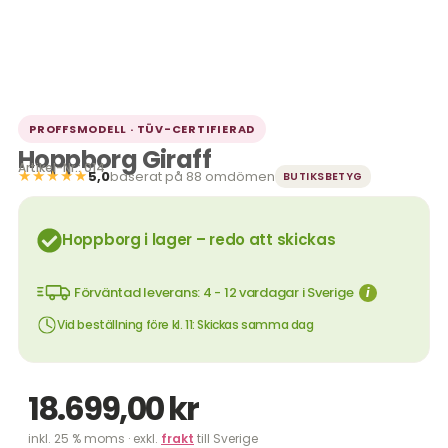
PROFFSMODELL · TÜV-CERTIFIERAD
Hoppborg Giraff
Artikel-Nr.: 014
★★★★★
5,0
baserat på 88 omdömen
BUTIKSBETYG
Hoppborg i lager – redo att skickas
Förväntad leverans: 4 - 12 vardagar i Sverige
i
Vid beställning före kl. 11: Skickas samma dag
18.699,00
kr
inkl. 25 % moms · exkl.
frakt
till Sverige