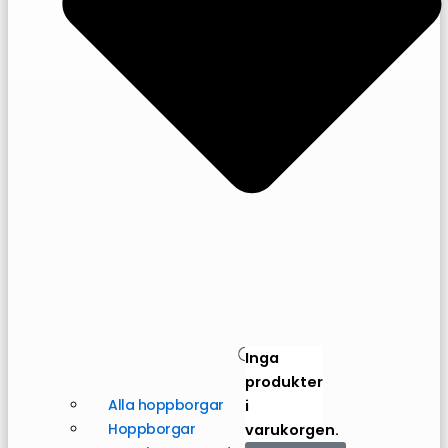
Varukorg
Inga
produkter
Alla hoppborgar
i
Hoppborgar
varukorgen.