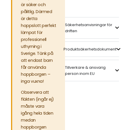
är säker och
pålitlig. Därmed
är detta
Säkerhetsanvisningar för
hoppslott perfekt
driften
lämpat för
professionell
uthyrning i
Produktsäkerhetsdokument
Sverige. Tänk på
att endast barn
får använda
Tillverkare & ansvarig
person inom EU
hoppborgen –
inga vuxna!
Observera att
fläkten (ingår ej)
måste vara
igång hela tiden
medan
hoppborgen