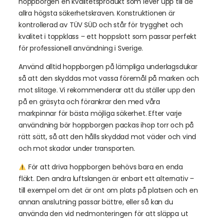
hoppborgen en kvalitetsprodukt som lever upp till de
allra högsta säkerhetskraven. Konstruktionen är
kontrollerad av TÜV SÜD och står för trygghet och
kvalitet i toppklass – ett hoppslott som passar perfekt
för professionell användning i Sverige.
Använd alltid hoppborgen på lämpliga underlagsdukar
så att den skyddas mot vassa föremål på marken och
mot slitage. Vi rekommenderar att du ställer upp den
på en gräsyta och förankrar den med våra
markpinnar för bästa möjliga säkerhet. Efter varje
användning bör hoppborgen packas ihop torr och på
rätt sätt, så att den hålls skyddad mot väder och vind
och mot skador under transporten.
För att driva hoppborgen behövs bara en enda
fläkt. Den andra luftslangen är enbart ett alternativ –
till exempel om det är ont om plats på platsen och en
annan anslutning passar bättre, eller så kan du
använda den vid nedmonteringen för att släppa ut