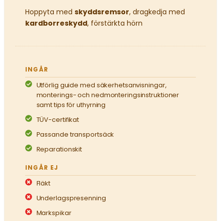
Hoppyta med
skyddsremsor
, dragkedja med
kardborreskydd
, förstärkta hörn
INGÅR
Utförlig guide med säkerhetsanvisningar,
monterings- och nedmonteringsinstruktioner
samt tips för uthyrning
TÜV-certifikat
Passande transportsäck
Reparationskit
INGÅR EJ
Fläkt
Underlagspresenning
Markspikar