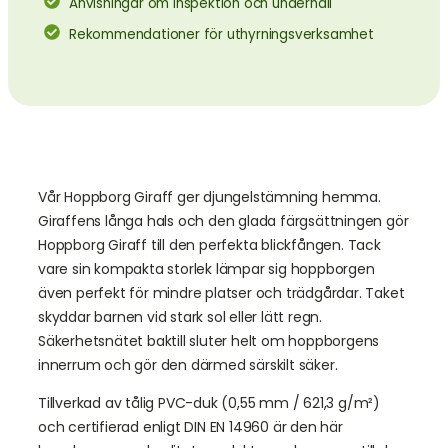
Anvisningar om inspektion och underhåll
Rekommendationer för uthyrningsverksamhet
Vår Hoppborg Giraff ger djungelstämning hemma.
Giraffens långa hals och den glada färgsättningen gör
Hoppborg Giraff till den perfekta blickfången. Tack
vare sin kompakta storlek lämpar sig hoppborgen
även perfekt för mindre platser och trädgårdar. Taket
skyddar barnen vid stark sol eller lätt regn.
Säkerhetsnätet baktill sluter helt om hoppborgens
innerrum och gör den därmed särskilt säker.
Tillverkad av tålig PVC-duk (0,55 mm / 621,3 g/m²)
och certifierad enligt DIN EN 14960 är den här