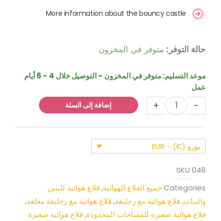
More information about the bouncy castle
كمية
حالة التوفر:
متوفر في المخزون
قلعة
نطاطة
موعد التسليم:
متوفر في المخزون - التوصيل خلال 4 - 6 أيام
تحت
عمل
الماء
+
-
مع
إضافة إلى السلة
زلاقة
يورو (€) - EUR
SKU
048
Categories
جميع القلاع الهوائية
,
قلاع هوائية للبنين
والبنات
,
قلاع هوائية مع زحليقة
,
قلاع هوائية مع زحليقة مغلقة
,
قلاع هوائية صغيرة للمساحات المحدودة
,
قلاع هوائية صغيرة