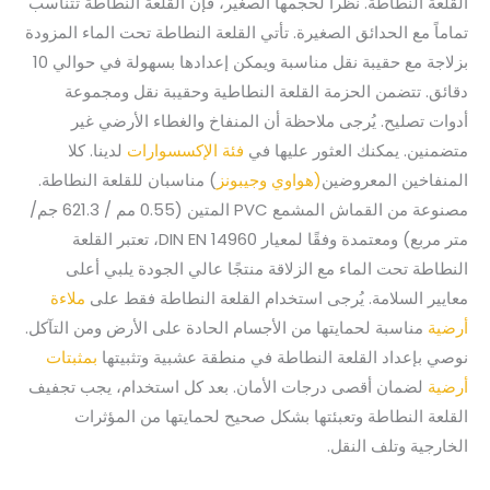
القلعة النطاطة. نظراً لحجمها الصغير، فإن القلعة النطاطة تتناسب
تماماً مع الحدائق الصغيرة. تأتي القلعة النطاطة تحت الماء المزودة
بزلاجة مع حقيبة نقل مناسبة ويمكن إعدادها بسهولة في حوالي 10
دقائق. تتضمن الحزمة القلعة النطاطية وحقيبة نقل ومجموعة
أدوات تصليح. يُرجى ملاحظة أن المنفاخ والغطاء الأرضي غير
متضمنين. يمكنك العثور عليها في
فئة الإكسسوارات
لدينا. كلا
المنفاخين المعروضين
(هواوي
وجيبونز
) مناسبان للقلعة النطاطة.
مصنوعة من القماش المشمع PVC المتين (0.55 مم / 621.3 جم/
متر مربع) ومعتمدة وفقًا لمعيار DIN EN 14960، تعتبر القلعة
النطاطة تحت الماء مع الزلاقة منتجًا عالي الجودة يلبي أعلى
معايير السلامة. يُرجى استخدام القلعة النطاطة فقط على
ملاءة
أرضية
مناسبة لحمايتها من الأجسام الحادة على الأرض ومن التآكل.
نوصي بإعداد القلعة النطاطة في منطقة عشبية وتثبيتها
بمثبتات
أرضية
لضمان أقصى درجات الأمان. بعد كل استخدام، يجب تجفيف
القلعة النطاطة وتعبئتها بشكل صحيح لحمايتها من المؤثرات
الخارجية وتلف النقل.