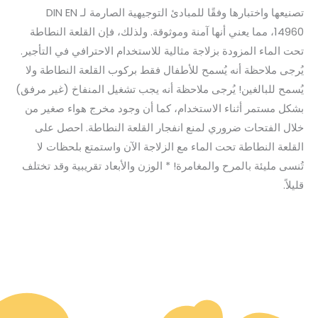
تصنيعها واختبارها وفقًا للمبادئ التوجيهية الصارمة لـ DIN EN
14960، مما يعني أنها آمنة وموثوقة. ولذلك، فإن القلعة النطاطة
تحت الماء المزودة بزلاجة مثالية للاستخدام الاحترافي في التأجير.
يُرجى ملاحظة أنه يُسمح للأطفال فقط بركوب القلعة النطاطة ولا
يُسمح للبالغين! يُرجى ملاحظة أنه يجب تشغيل المنفاخ (غير مرفق)
بشكل مستمر أثناء الاستخدام، كما أن وجود مخرج هواء صغير من
خلال الفتحات ضروري لمنع انفجار القلعة النطاطة. احصل على
القلعة النطاطة تحت الماء مع الزلاجة الآن واستمتع بلحظات لا
تُنسى مليئة بالمرح والمغامرة! * الوزن والأبعاد تقريبية وقد تختلف
قليلاً.