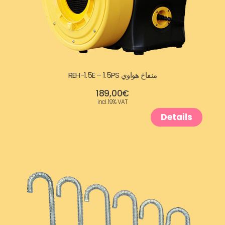
منفاخ هواوي REH-1.5E – 1.5PS
189,00
€
incl. 19% VAT
Details