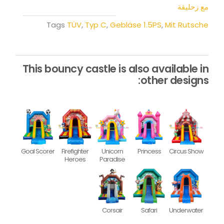
مع زحليقة
Tags
TÜV
,
Typ C
,
Gebläse 1.5PS
,
Mit Rutsche
This bouncy castle is also available in
other designs:
Goal Scorer
Firefighter
Unicorn
Princess
Circus Show
Heroes
Paradise
Corsair
Safari
Underwater