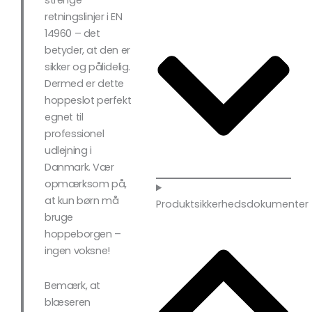
strenge
retningslinjer i EN
14960 – det
betyder, at den er
sikker og pålidelig.
Dermed er dette
hoppeslot perfekt
egnet til
professionel
udlejning i
Danmark. Vær
opmærksom på,
at kun børn må
Produktsikkerhedsdokumenter
bruge
hoppeborgen –
ingen voksne!
Bemærk, at
blæseren