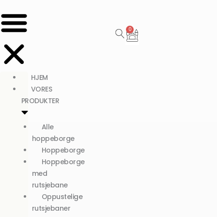
0
Kurv
HJEM
VORES
PRODUKTER
Alle
hoppeborge
Hoppeborge
Hoppeborge
med
rutsjebane
Oppustelige
rutsjebaner