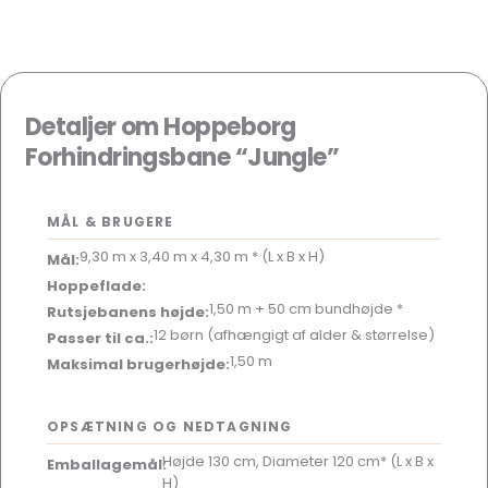
Detaljer om Hoppeborg
Forhindringsbane “Jungle”
MÅL & BRUGERE
9,30 m x 3,40 m x 4,30 m * (L x B x H)
Mål:
Hoppeflade:
1,50 m + 50 cm bundhøjde *
Rutsjebanens højde:
12 børn (afhængigt af alder & størrelse)
Passer til ca.:
1,50 m
Maksimal brugerhøjde:
OPSÆTNING OG NEDTAGNING
Højde 130 cm, Diameter 120 cm* (L x B x
Emballagemål:
H)