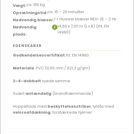
ca. 165 kg
Vægt:
ca. 15 – 20 minutter
Opsætningstid:
1 × Huawei blæser REH-2E – 2 hk
Nødvendig blæser:
14,60 x 7,00 m (L x B) (iht. EN
Nødvendig
i
14960)
plads:
EGENSKABER
Godkendelsescertifikat
iht. EN 14960
Materiale
: PVC (0,55 mm / 621,3 g/qm)
2–4-dobbelt
syede sømme
Svært
antændelig
(brandhæmmende)
Hoppeflade med
beskyttelsesstriber
, lynlås med
velcroafdækning
, forstærkede hjørner