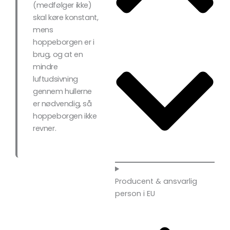
(medfølger ikke)
skal køre konstant,
mens
hoppeborgen er i
brug, og at en
mindre
luftudsivning
gennem hullerne
er nødvendig, så
hoppeborgen ikke
revner.
Producent & ansvarlig
person i EU