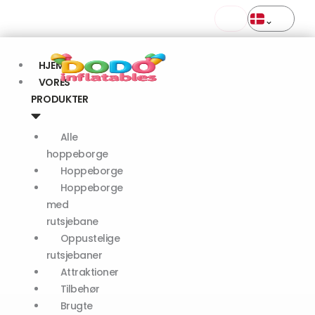
Levering i hele Europa
Gå
Bestillinger inden kl. 11 sendes samme dag
til
indholdet
HJEM
VORES
PRODUKTER
Alle
hoppeborge
Hoppeborge
Hoppeborge
med
rutsjebane
Oppustelige
rutsjebaner
Attraktioner
Tilbehør
Brugte