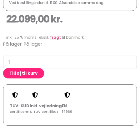
Ved bestilling inden kl. 11.00: Afsendelse samme dag
22.099,00
kr.
inkl. 25 % moms · ekskl.
fragt
til Danmark
Hoppeborg
På lager:
På lager
Forhindringsbane
"Jungle"
antal
Tilføj til kurv
TÜV-SÜD
Inkl. vejledning
EN
certificeret
& TÜV certifikat
14960