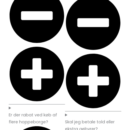
Er der rabat ved køb af
flere hoppeborge?
Skal jeg betale told eller
ekstra gebyrer?