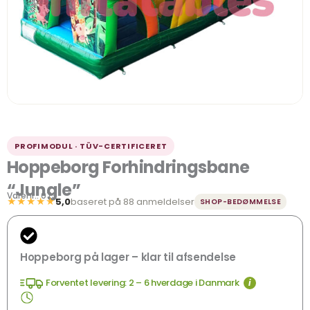
PROFIMODUL · TÜV-CERTIFICERET
Hoppeborg Forhindringsbane
“Jungle”
Varenr.: 073
★★★★★
5,0
baseret på 88 anmeldelser
SHOP-BEDØMMELSE
Hoppeborg på lager – klar til afsendelse
Forventet levering: 2 – 6 hverdage i Danmark
i