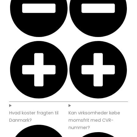
Hvad koster fragten til
Kan virksomheder købe
Danmark?
momsfrit med CVR-
nummer?