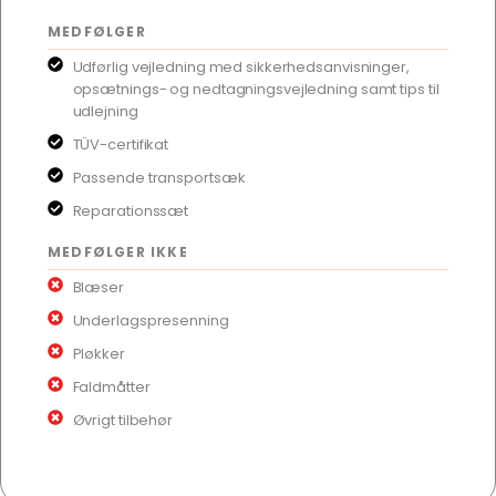
MEDFØLGER
Udførlig vejledning med sikkerhedsanvisninger,
opsætnings- og nedtagningsvejledning samt tips til
udlejning
TÜV-certifikat
Passende transportsæk
Reparationssæt
MEDFØLGER IKKE
Blæser
Underlagspresenning
Pløkker
Faldmåtter
Øvrigt tilbehør