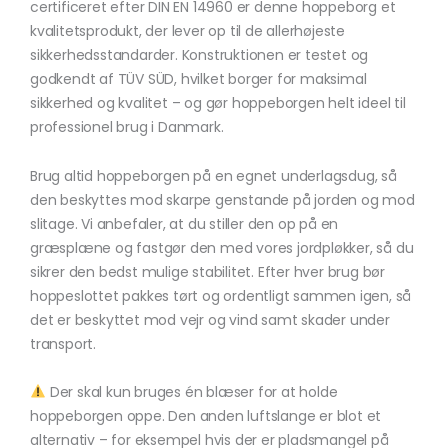
certificeret efter DIN EN 14960 er denne hoppeborg et
kvalitetsprodukt, der lever op til de allerhøjeste
sikkerhedsstandarder. Konstruktionen er testet og
godkendt af TÜV SÜD, hvilket borger for maksimal
sikkerhed og kvalitet – og gør hoppeborgen helt ideel til
professionel brug i Danmark.
Brug altid hoppeborgen på en egnet underlagsdug, så
den beskyttes mod skarpe genstande på jorden og mod
slitage. Vi anbefaler, at du stiller den op på en
græsplæne og fastgør den med vores jordpløkker, så du
sikrer den bedst mulige stabilitet. Efter hver brug bør
hoppeslottet pakkes tørt og ordentligt sammen igen, så
det er beskyttet mod vejr og vind samt skader under
transport.
Der skal kun bruges én blæser for at holde
hoppeborgen oppe. Den anden luftslange er blot et
alternativ – for eksempel hvis der er pladsmangel på