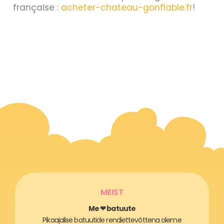
française :
acheter-chateau-gonflable.fr
!
MEIST
Me ❤ batuute
Pikaajalise batuutide rendiettevõttena oleme