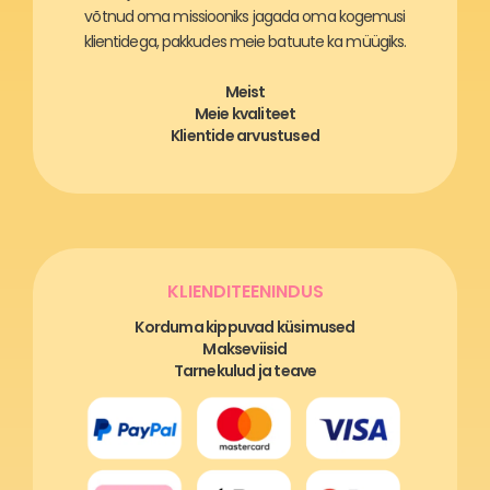
võtnud oma missiooniks jagada oma kogemusi
klientidega, pakkudes meie batuute ka müügiks.
Meist
Meie kvaliteet
Klientide arvustused
KLIENDITEENINDUS
Korduma kippuvad küsimused
Makseviisid
Tarnekulud ja teave