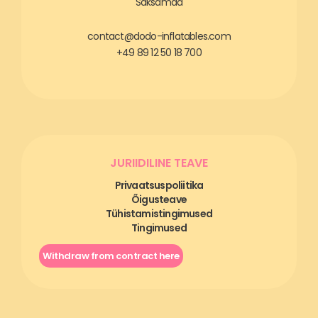
Saksamaa
contact@dodo-inflatables.com
+49 89 12 50 18 700
JURIIDILINE TEAVE
Privaatsuspoliitika
Õigusteave
Tühistamistingimused
Tingimused
Withdraw from contract here