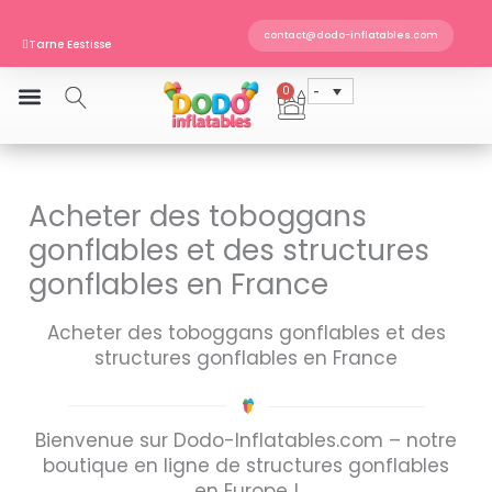
Skip
EN 14960 · TÜV SÜD sertifitseeritud
to
Tarne Eestisse
contact@dodo-inflatables.com
Telli enne kella 11 ja saadame veel täna
content
0
Cart
Acheter des toboggans
gonflables et des structures
gonflables en France
Acheter des toboggans gonflables et des
structures gonflables en France
Bienvenue sur Dodo-Inflatables.com – notre
boutique en ligne de structures gonflables
en Europe !