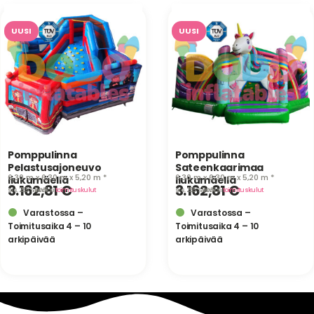
UUSI
UUSI
Pomppulinna
Pomppulinna
Pelastusajoneuvo
Sateenkaarimaa
6,30 m x 6,30 m x 5,20 m *
6,30 m x 6,30 m x 5,20 m *
liukumäellä
liukumäellä
3.162,81
€
3.162,81
€
sis. 25,5 % ALV
· lisäksi
toimituskulut
sis. 25,5 % ALV
· lisäksi
toimituskulut
Varastossa –
Varastossa –
Toimitusaika 4 – 10
Toimitusaika 4 – 10
arkipäivää
arkipäivää