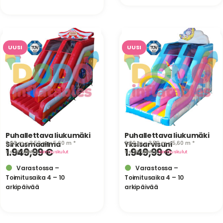
UUSI
UUSI
Puhallettava liukumäki
Puhallettava liukumäki
6,00 m x 3,50 m x 5,60 m *
6,00 m x 3,50 m x 5,60 m *
Sirkusmaailma
Yksisarvisuni
1.949,99
€
1.949,99
€
sis. 25,5 % ALV
· lisäksi
toimituskulut
sis. 25,5 % ALV
· lisäksi
toimituskulut
Varastossa –
Varastossa –
Toimitusaika 4 – 10
Toimitusaika 4 – 10
arkipäivää
arkipäivää