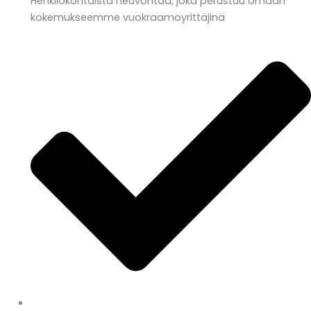
Henkilökohtaista neuvontaa, joka perustuu omaan
kokemukseemme vuokraamoyrittäjinä