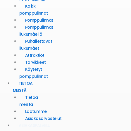
Kaikki
pomppulinnat
Pomppulinnat
Pomppulinnat
liukumäellä
Puhallettavat
liukumäet
Attraktiot
Tarvikkeet
Käytetyt
pomppulinnat
TIETOA
MEISTÄ
Tietoa
meistä
Laatumme
Asiakasarvostelut
ASIAKASPALVELU