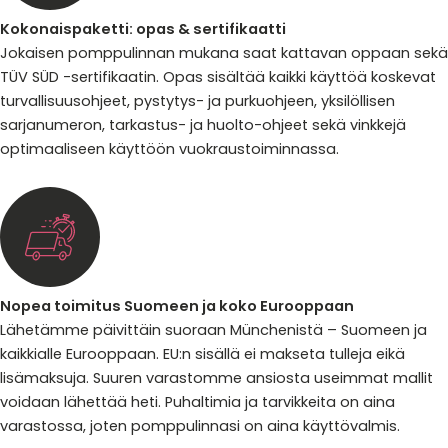
Kokonaispaketti: opas & sertifikaatti
Jokaisen pomppulinnan mukana saat kattavan oppaan sekä
TÜV SÜD -sertifikaatin. Opas sisältää kaikki käyttöä koskevat
turvallisuusohjeet, pystytys- ja purkuohjeen, yksilöllisen
sarjanumeron, tarkastus- ja huolto-ohjeet sekä vinkkejä
optimaaliseen käyttöön vuokraustoiminnassa.
Nopea toimitus Suomeen ja koko Eurooppaan
Lähetämme päivittäin suoraan Münchenistä – Suomeen ja
kaikkialle Eurooppaan. EU:n sisällä ei makseta tulleja eikä
lisämaksuja. Suuren varastomme ansiosta useimmat mallit
voidaan lähettää heti. Puhaltimia ja tarvikkeita on aina
varastossa, joten pomppulinnasi on aina käyttövalmis.