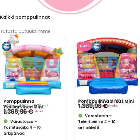
Kaikki pomppulinnat
Tutustu
uutuuksiimme
UUSI
4,00 m x 4,00 m x 3,50 m *
Pomppulinna
Pomppulinna Sirkus Mini
1.369,96
€
4,00 m x 4,00 m x 3,70 m *
Yksisarvinen Mini
sis. 25,5 % ALV
· lisäksi
toimituskulut
1.369,96
€
sis. 25,5 % ALV
· lisäksi
toimituskulut
Varastossa –
Varastossa –
Toimitusaika 4 – 10
Toimitusaika 4 – 10
arkipäivää
arkipäivää