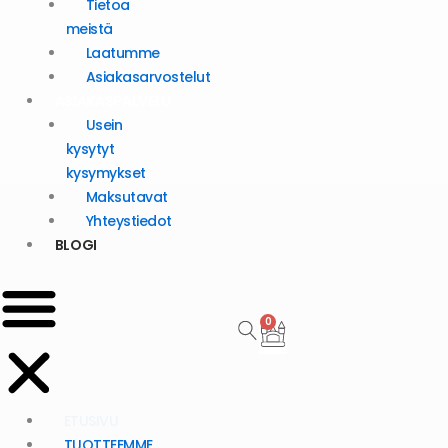
Tietoa
meistä
Laatumme
Asiakasarvostelut
ASIAKASPALVELU
Usein
kysytyt
kysymykset
Maksutavat
Yhteystiedot
BLOGI
0
Cart
ETUSIVU
TUOTTEEMME