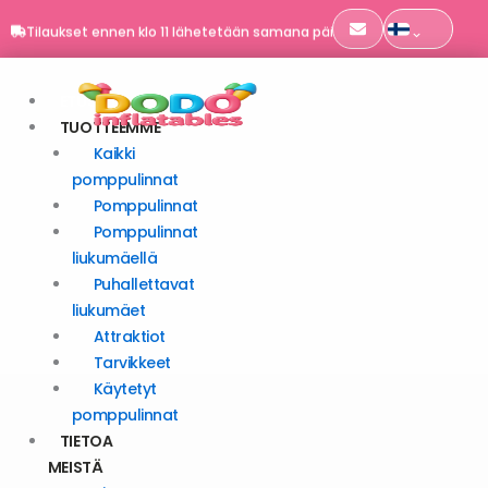
Siirry
Tilaukset ennen klo 11 lähetetään samana päivänä
sisältöön
EN 14960 | TÜV SÜD ‑sertifioitu
Toimitus koko Eurooppaan
ETUSIVU
Tilaukset ennen klo 11 lähetetään samana päivänä
TUOTTEEMME
Kaikki
pomppulinnat
Pomppulinnat
Pomppulinnat
liukumäellä
Puhallettavat
liukumäet
Attraktiot
Tarvikkeet
Käytetyt
pomppulinnat
TIETOA
MEISTÄ