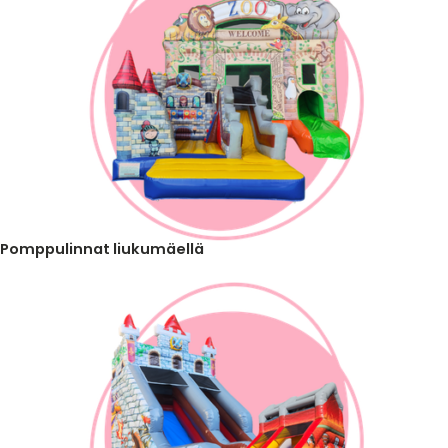
Pomppulinnat liukumäellä