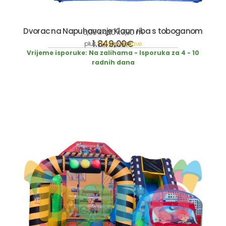
Dvorac na Napuhavanje Klaun riba s toboganom
5,00 x 4,20 x 3,90 m
1.849,00
€
plus
Troškovi dostave
incl. 19% VAT
Vrijeme isporuke:
Na zalihama - Isporuka za 4 - 10
radnih dana