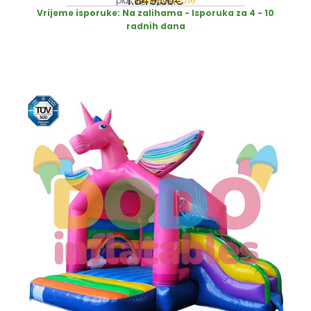
1.849,00
€
plus
Troškovi dostave
incl. 19% VAT
Vrijeme isporuke:
Na zalihama - Isporuka za 4 - 10
radnih dana