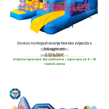
Dvorac na Napuhavanje Morska zvijezda s
toboganom
5,80 x 4,50 x 4,10 m
2.199,00
€
plus
Troškovi dostave
incl. 19% VAT
Vrijeme isporuke:
Na zalihama - Isporuka za 4 - 10
radnih dana