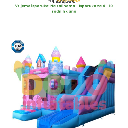
1.399,00
€
plus
Troškovi dostave
incl. 19% VAT
Vrijeme isporuke:
Na zalihama - Isporuka za 4 - 10
radnih dana