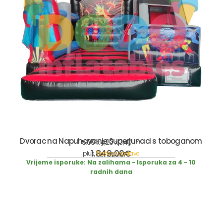
Dvorac na Napuhavanje Superjunaci s toboganom
5,00 x 4,20 x 3,40 m
1.849,00
€
plus
Troškovi dostave
incl. 19% VAT
Vrijeme isporuke:
Na zalihama - Isporuka za 4 - 10
radnih dana