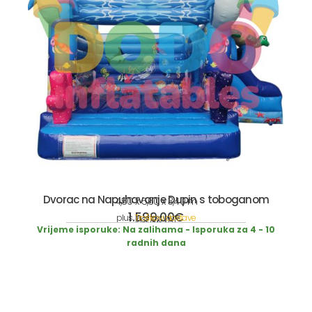
Dvorac na Napuhavanje Dupin s toboganom
4,50 x 5,60 x 3,40 m
1.599,00
€
plus
Troškovi dostave
incl. 19% VAT
Vrijeme isporuke:
Na zalihama - Isporuka za 4 - 10
radnih dana