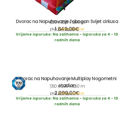
Dvorac na Napuhavanje Tobogan Svijet cirkusa
6,00 x 3,50 x 5,60 m
1.849,00
€
plus
Troškovi dostave
incl. 19% VAT
Vrijeme isporuke:
Na zalihama - Isporuka za 4 - 10
radnih dana
Dvorac na Napuhavanje Multiplay Nogometni
stadion
7,60 x 6,90 x 5,50 m
2.999,00
€
plus
Troškovi dostave
incl. 19% VAT
Vrijeme isporuke:
Na zalihama - Isporuka za 4 - 10
radnih dana