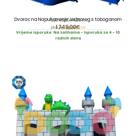
Dvorac na Napuhavanje Jednorog s toboganom
4,60 x 5,50 x 4,90 m
1.749,00
€
plus
Troškovi dostave
incl. 19% VAT
Vrijeme isporuke:
Na zalihama - Isporuka za 4 - 10
radnih dana