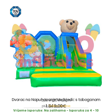
Dvorac na Napuhavanje Medvjedić s toboganom
5,00 x 4,20 x 4,30 m
1.849,00
€
plus
Troškovi dostave
incl. 19% VAT
Vrijeme isporuke:
Na zalihama - Isporuka za 4 - 10