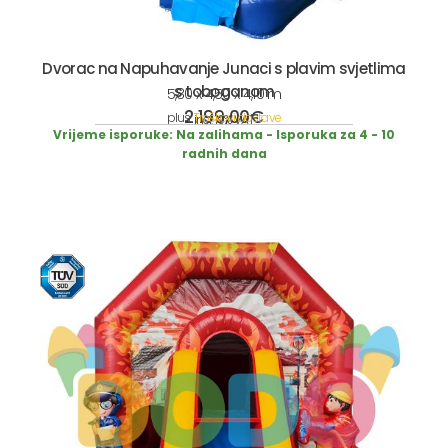
Dvorac na Napuhavanje Junaci s plavim svjetlima
s toboganom
5,80 x 4,50 x 4,10 m
2.199,00
€
plus
Troškovi dostave
incl. 19% VAT
Vrijeme isporuke:
Na zalihama - Isporuka za 4 - 10
radnih dana