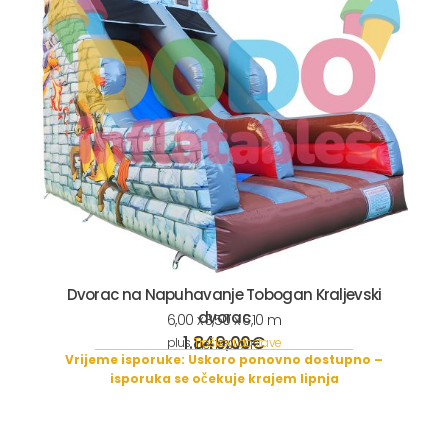
Dvorac na Napuhavanje Tobogan Kraljevski
dvorac
6,00 x 3,50 x 6,10 m
1.849,00
€
plus
Troškovi dostave
incl. 19% VAT
Vrijeme isporuke:
Uskoro ponovno dostupno –
isporuka se očekuje krajem lipnja