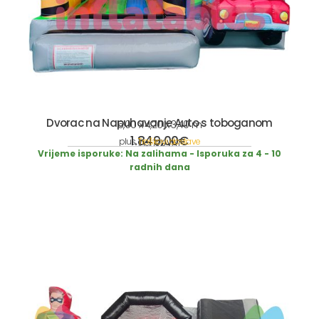
Dvorac na Napuhavanje Auto s toboganom
5,00 x 4,20 x 3,40 m
1.849,00
€
plus
Troškovi dostave
incl. 19% VAT
Vrijeme isporuke:
Na zalihama - Isporuka za 4 - 10
radnih dana