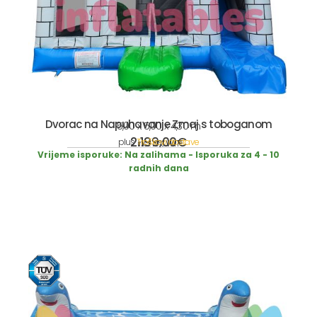
Dvorac na Napuhavanje Zmaj s toboganom
5,00 x 5,00 x 4,30 m
2.199,00
€
plus
Troškovi dostave
incl. 19% VAT
Vrijeme isporuke:
Na zalihama - Isporuka za 4 - 10
radnih dana