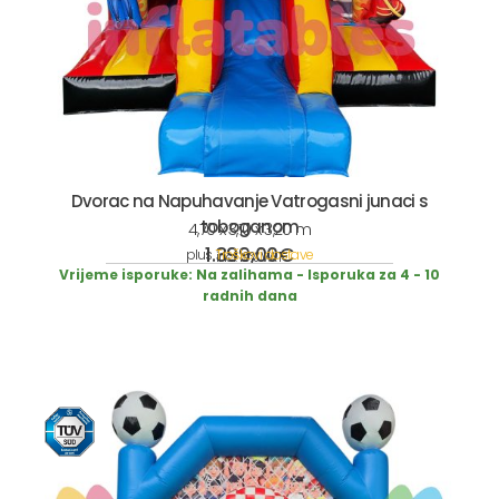
Dvorac na Napuhavanje Vatrogasni junaci s
toboganom
4,70 x 3,10 x 3,20 m
1.399,00
€
plus
Troškovi dostave
incl. 19% VAT
Vrijeme isporuke:
Na zalihama - Isporuka za 4 - 10
radnih dana