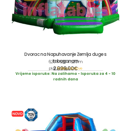
Dvorac na Napuhavanje Zemlja duge s
toboganom
6,30 x 6,30 x 5,20 m
2.999,00
€
plus
Troškovi dostave
incl. 19% VAT
Vrijeme isporuke:
Na zalihama - Isporuka za 4 - 10
radnih dana