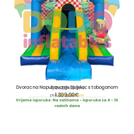
Dvorac na Napuhavanje Strijelac s toboganom
4,70 x 3,10 x 3,40 m
1.399,00
€
plus
Troškovi dostave
incl. 19% VAT
Vrijeme isporuke:
Na zalihama - Isporuka za 4 - 10
radnih dana