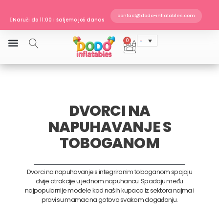
Skip
Naruči do 11:00 i šaljemo još danas
to
contact@dodo-inflatables.com
EN 14960 · TÜV SÜD certificirano
content
Dostava u Hrvatsku
Naruči do 11:00 i šaljemo još danas
0
Cart
DVORCI NA
NAPUHAVANJE S
TOBOGANOM
Dvorci na napuhavanje s integriranim toboganom spajaju
dvije atrakcije u jednom napuhancu. Spadaju među
najpopularnije modele kod naših kupaca iz sektora najma i
pravi su mamac na gotovo svakom događanju.