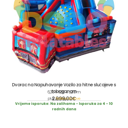
Dvorac na Napuhavanje Vozilo za hitne slučajeve s
toboganom
6,30 x 6,30 x 5,20 m
2.999,00
€
plus
Troškovi dostave
incl. 19% VAT
Vrijeme isporuke:
Na zalihama - Isporuka za 4 - 10
radnih dana