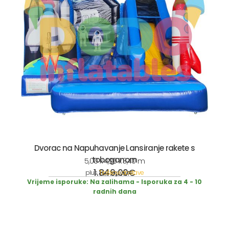
Dvorac na Napuhavanje Lansiranje rakete s
toboganom
5,00 x 4,20 x 3,40 m
1.849,00
€
plus
Troškovi dostave
incl. 19% VAT
Vrijeme isporuke:
Na zalihama - Isporuka za 4 - 10
radnih dana