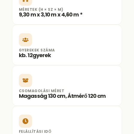
MÉRETEK (H × SZ × M)
9,30 m x 3,10 m x 4,60 m *
GYEREKEK SZÁMA
kb. 12gyerek
CSOMAGOLÁSI MÉRET
Magasság 130 cm, Átmérő 120 cm
FELÁLLÍTÁSI IDŐ