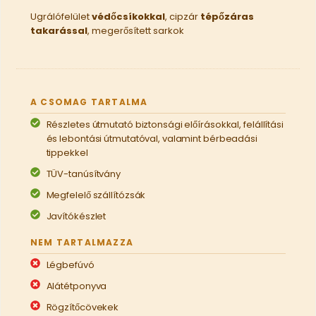
Ugrálófelület
védőcsíkokkal
, cipzár
tépőzáras
takarással
, megerősített sarkok
A CSOMAG TARTALMA
Részletes útmutató biztonsági előírásokkal, felállítási
és lebontási útmutatóval, valamint bérbeadási
tippekkel
TÜV-tanúsítvány
Megfelelő szállítózsák
Javítókészlet
NEM TARTALMAZZA
Légbefúvó
Alátétponyva
Rögzítőcövekek