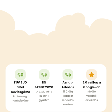
TÜV SÜD
EN
Aznapi
5,0 csillag a
által
14960:2020
feladás
Google-on
A szabvány
11 óráig
Kiváló
bevizsgálva
szerint
leadott
vásárlói
Biztonsági
gyártva
rendelés
értékelés
tanúsítvány
esetén