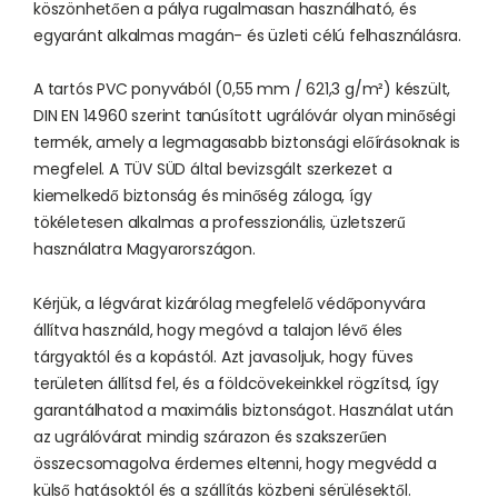
köszönhetően a pálya rugalmasan használható, és
egyaránt alkalmas magán- és üzleti célú felhasználásra.
A tartós PVC ponyvából (0,55 mm / 621,3 g/m²) készült,
DIN EN 14960 szerint tanúsított ugrálóvár olyan minőségi
termék, amely a legmagasabb biztonsági előírásoknak is
megfelel. A TÜV SÜD által bevizsgált szerkezet a
kiemelkedő biztonság és minőség záloga, így
tökéletesen alkalmas a professzionális, üzletszerű
használatra Magyarországon.
Kérjük, a légvárat kizárólag megfelelő védőponyvára
állítva használd, hogy megóvd a talajon lévő éles
tárgyaktól és a kopástól. Azt javasoljuk, hogy füves
területen állítsd fel, és a földcövekeinkkel rögzítsd, így
garantálhatod a maximális biztonságot. Használat után
az ugrálóvárat mindig szárazon és szakszerűen
összecsomagolva érdemes eltenni, hogy megvédd a
külső hatásoktól és a szállítás közbeni sérülésektől.