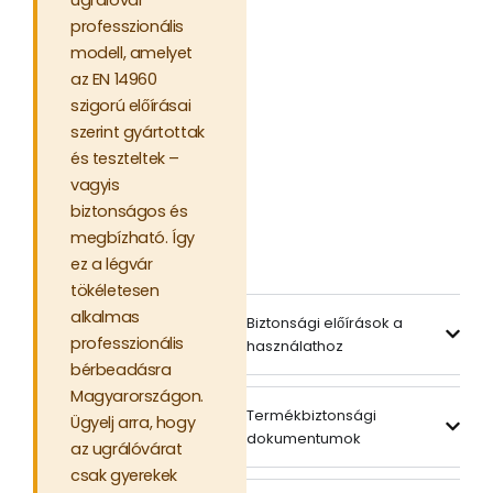
ugrálóvár
professzionális
modell, amelyet
az EN 14960
szigorú előírásai
szerint gyártottak
és teszteltek –
vagyis
biztonságos és
megbízható. Így
ez a légvár
tökéletesen
alkalmas
Biztonsági előírások a
professzionális
használathoz
bérbeadásra
Magyarországon.
Termékbiztonsági
Ügyelj arra, hogy
dokumentumok
az ugrálóvárat
csak gyerekek