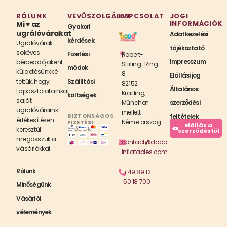
RÓLUNK
VEVŐSZOLGÁLAT
KAPCSOLAT
JOGI
INFORMÁCIÓK
Mi ♥ az
Gyakori
ugrálóvárakat
Adatkezelési
kérdések
Ugrálóvárak
tájékoztató
sokéves
Fizetési
Robert-
Impresszum
bérbeadójaként
Stirling-Ring
módok
küldetésünkké
8
Elállási jog
tettük, hogy
Szállítási
82152
Általános
tapasztalatainkat
Krailling,
költségek
saját
München
szerződési
ugrálóváraink
mellett
BIZTONSÁGOS
feltételek
értékesítésén
Németország
FIZETÉSI
Elállás a
MÓDOK
keresztül
szerződéstől
megosszuk a
contact@dodo-
vásárlókkal.
inflatables.com
Rólunk
+49 89 12
50 18 700
Minőségünk
Vásárlói
vélemények