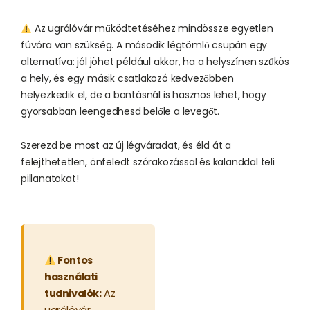
Az ugrálóvár működtetéséhez mindössze egyetlen
fúvóra van szükség. A második légtömlő csupán egy
alternatíva: jól jöhet például akkor, ha a helyszínen szűkös
a hely, és egy másik csatlakozó kedvezőbben
helyezkedik el, de a bontásnál is hasznos lehet, hogy
gyorsabban leengedhesd belőle a levegőt.
Szerezd be most az új légváradat, és éld át a
felejthetetlen, önfeledt szórakozással és kalanddal teli
pillanatokat!
Fontos
használati
tudnivalók:
Az