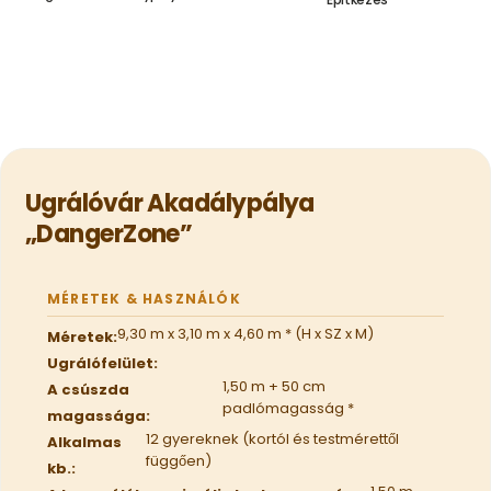
1.139.000,00
Ft
1.139.000,00
Ft
Ugrálóvár Akadálypálya
„DangerZone”
MÉRETEK & HASZNÁLÓK
9,30 m x 3,10 m x 4,60 m * (H x SZ x M)
Méretek:
Ugrálófelület:
1,50 m + 50 cm
A csúszda
padlómagasság *
magassága:
12 gyereknek (kortól és testmérettől
Alkalmas
függően)
kb.: