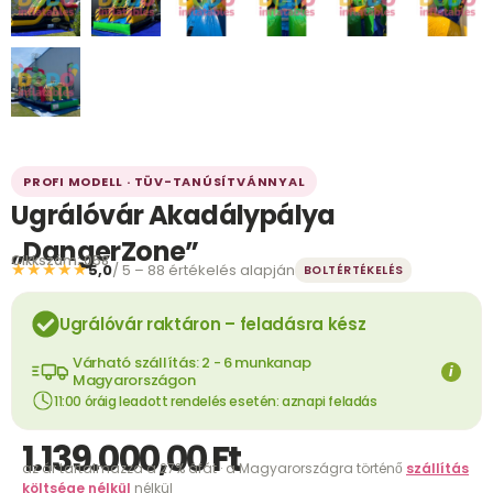
PROFI MODELL · TÜV-TANÚSÍTVÁNNYAL
Ugrálóvár Akadálypálya
„DangerZone”
Cikkszám: 058
★★★★★
5,0
/ 5 – 88 értékelés alapján
BOLTÉRTÉKELÉS
Ugrálóvár raktáron – feladásra kész
Várható szállítás: 2 - 6 munkanap
i
Magyarországon
11:00 óráig leadott rendelés esetén: aznapi feladás
1.139.000,00
Ft
az ár tartalmazza a 27% áfát · a Magyarországra történő
szállítás
költsége nélkül
nélkül