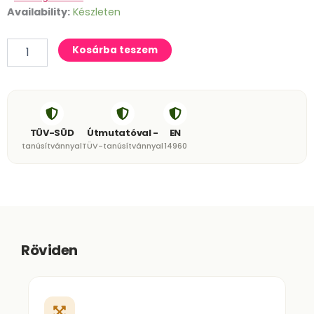
Ugrálóvár
Availability:
Készleten
Akadálypálya
"DangerZone"
Kosárba teszem
mennyiség
TÜV-SÜD
Útmutatóval -
EN
tanúsítvánnyal
TÜV-tanúsítvánnyal
14960
Röviden