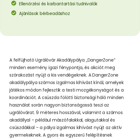
Ellenőrzési és karbantartási tudnivalók
Ajánlások bérbeadáshoz
A felfújható Ugrálóvár Akadálypálya „DangerZone”
minden esemény igazi fénypontja, és akciót meg
szórakozást nyújt a kis vendégeknek. A DangerZone
akadálypálya számos izgalmas kihívást kínál, amelyek
játékos módon fejlesztik a testi mozgékonyságot és a
koordinációt. A csúszda fölötti biztonsági háló minden
használat során nagyon biztonságossá teszi az
ugrálóvárat. 9 méteres hosszával, valamint a számos
akadállyal – például mászófalakkal, alagutakkal és
csúszdákkal – a pálya izgalmas kihívást nyújt az aktív
gyermekeknek. A gyors és egyszerű felépítésnek