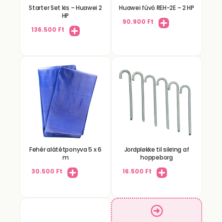
Starter Set kis – Huawei 2
Huawei fúvó REH-2E – 2 HP
HP
90.900
Ft
136.500
Ft
Fehér alátétponyva 5 x 6
Jordpløkke til sikring af
m
hoppeborg
30.500
Ft
16.500
Ft