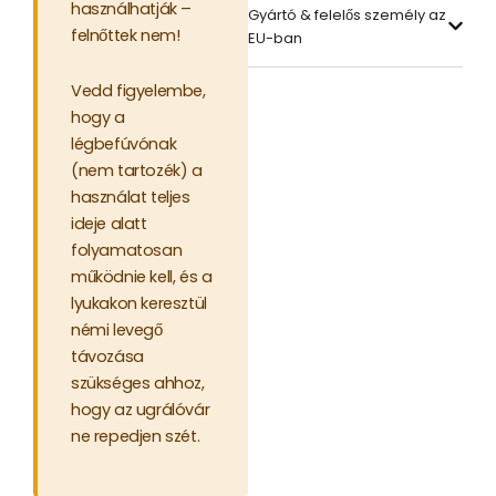
használhatják –
Gyártó & felelős személy az
felnőttek nem!
EU-ban
Vedd figyelembe,
hogy a
légbefúvónak
(nem tartozék) a
használat teljes
ideje alatt
folyamatosan
működnie kell, és a
lyukakon keresztül
némi levegő
távozása
szükséges ahhoz,
hogy az ugrálóvár
ne repedjen szét.