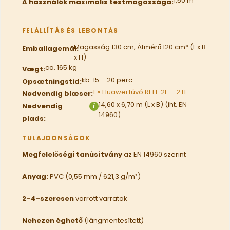
1,50 m
A használók maximális testmagassága:
FELÁLLÍTÁS ÉS LEBONTÁS
Magasság 130 cm, Átmérő 120 cm* (L x B
Emballagemål:
x H)
ca. 165 kg
Vægt:
kb. 15 – 20 perc
Opsætningstid:
1 × Huawei fúvó REH-2E – 2 LE
Nødvendig blæser:
14,60 x 6,70 m (L x B) (iht. EN
Nødvendig
i
14960)
plads:
TULAJDONSÁGOK
Megfelelőségi tanúsítvány
az EN 14960 szerint
Anyag:
PVC (0,55 mm / 621,3 g/m²)
2–4-szeresen
varrott varratok
Nehezen éghető
(lángmentesített)