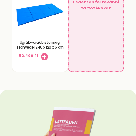
Fedezzen fel további
tartozékokat
Ugrálóvárak biztonsági
szőnyegei 240 x 120 x 5 cm
52.400
Ft