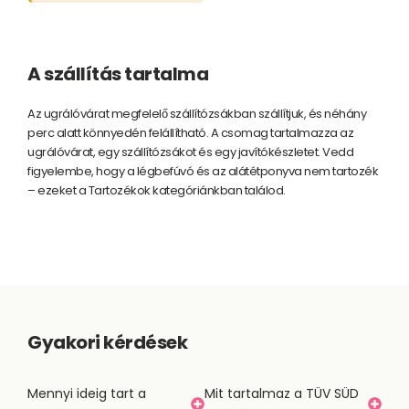
A szállítás tartalma
Az ugrálóvárat megfelelő szállítózsákban szállítjuk, és néhány
perc alatt könnyedén felállítható. A csomag tartalmazza az
ugrálóvárat, egy szállítózsákot és egy javítókészletet. Vedd
figyelembe, hogy a légbefúvó és az alátétponyva nem tartozék
– ezeket a Tartozékok kategóriánkban találod.
Gyakori kérdések
Mennyi ideig tart a
Mit tartalmaz a TÜV SÜD