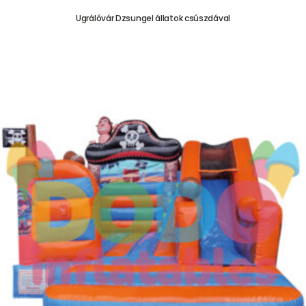
Ugrálóvár Dzsungel állatok csúszdával
755.000,00
Ft