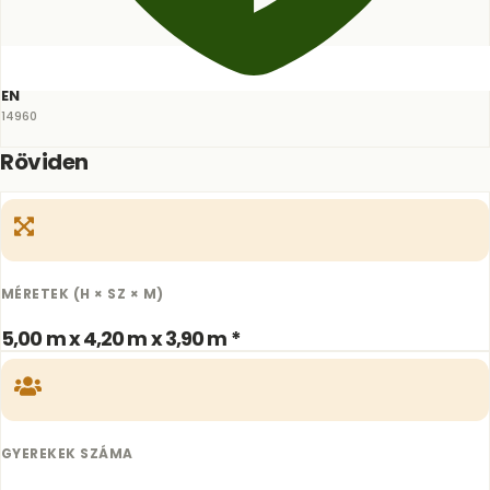
EN
14960
Röviden
MÉRETEK (H × SZ × M)
5,00 m x 4,20 m x 3,90 m *
GYEREKEK SZÁMA