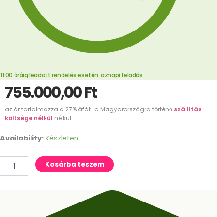
11:00 óráig leadott rendelés esetén: aznapi feladás
755.000,00
Ft
az ár tartalmazza a 27% áfát · a Magyarországra történő
szállítás
költsége nélkül
nélkül
Availability:
Készleten
Kosárba teszem