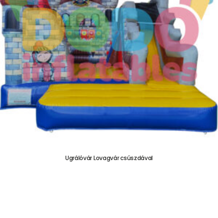
Ugrálóvár Lovagvár csúszdával
755.000,00
Ft