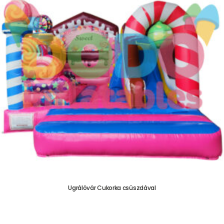
Ugrálóvár Cukorka csúszdával
755.000,00
Ft