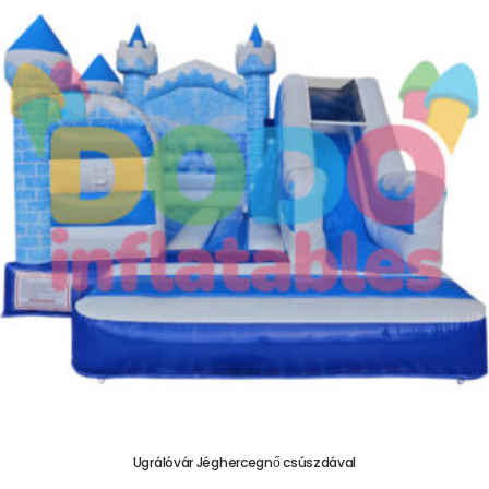
Ugrálóvár Jéghercegnő csúszdával
755.000,00
Ft