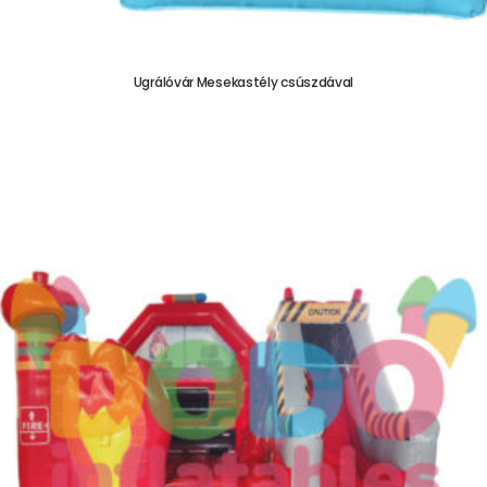
Ugrálóvár Mesekastély csúszdával
755.000,00
Ft