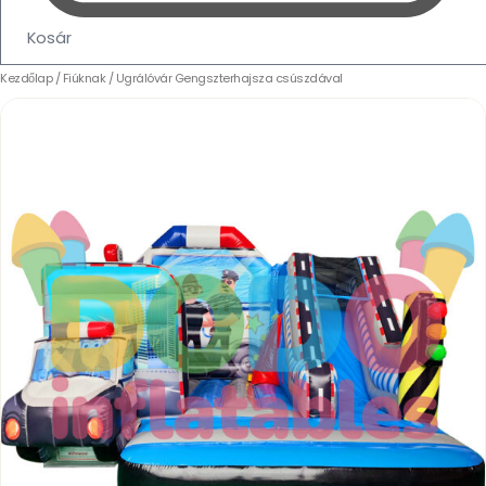
Kosár
Ugrálóvár
Kezdőlap
/
Fiúknak
/ Ugrálóvár Gengszterhajsza csúszdával
Gengszterhajsza
csúszdával
mennyiség