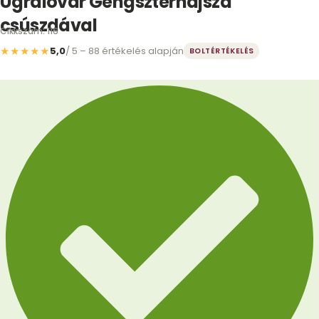
Ugrálóvár Gengszterhajsza
csúszdával
Cikkszám: 116
★★★★★
5,0
/ 5 – 88 értékelés alapján
BOLTÉRTÉKELÉS