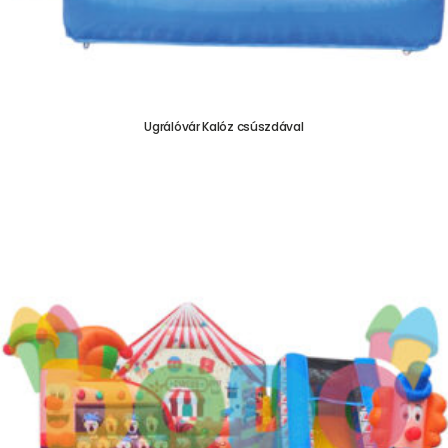
Ugrálóvár Kalóz csúszdával
755.000,00
Ft