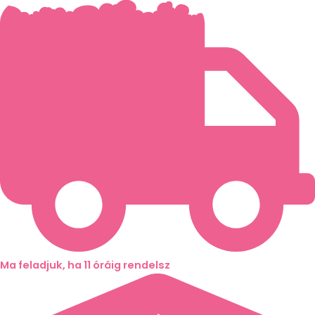
Skip
to
content
Ma feladjuk, ha 11 óráig rendelsz