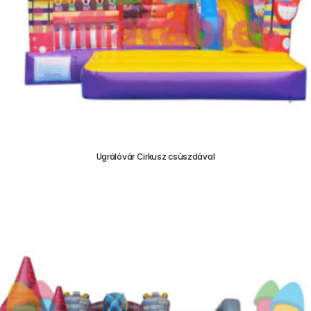
Ugrálóvár Cirkusz csúszdával
755.000,00
Ft