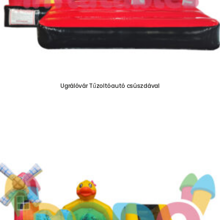
Ugrálóvár Tűzoltóautó csúszdával
755.000,00
Ft