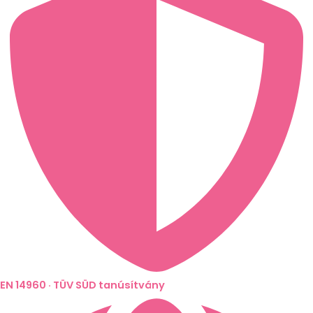
EN 14960 · TÜV SÜD tanúsítvány