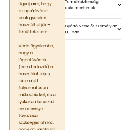
Termékbiztonsági
Ügyelj arra, hogy
dokumentumok
az ugrálóvárat
csak gyerekek
használhatják –
Gyártó & felelős személy az
felnőttek nem!
EU-ban
Vedd figyelembe,
hogy a
légbefúvónak
(nem tartozék) a
használat teljes
ideje alatt
folyamatosan
működnie kell, és a
lyukakon keresztül
némi levegő
távozása
szükséges ahhoz,
hogy az ugrálóvár