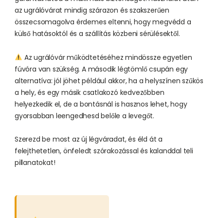
az ugrálóvárat mindig szárazon és szakszerűen
összecsomagolva érdemes eltenni, hogy megvédd a
külső hatásoktól és a szállítás közbeni sérülésektől.
Az ugrálóvár működtetéséhez mindössze egyetlen
fúvóra van szükség. A második légtömlő csupán egy
alternatíva: jól jöhet például akkor, ha a helyszínen szűkös
a hely, és egy másik csatlakozó kedvezőbben
helyezkedik el, de a bontásnál is hasznos lehet, hogy
gyorsabban leengedhesd belőle a levegőt.
Szerezd be most az új légváradat, és éld át a
felejthetetlen, önfeledt szórakozással és kalanddal teli
pillanatokat!