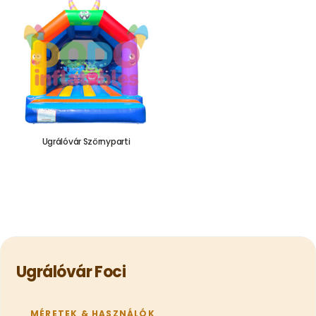
Ugrálóvár Szörnyparti
655.000,00
Ft
Ugrálóvár Foci
MÉRETEK & HASZNÁLÓK