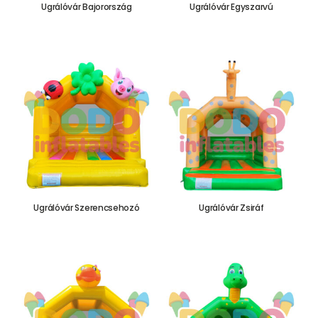
Ugrálóvár Bajorország
Ugrálóvár Egyszarvú
655.000,00
Ft
655.000,00
Ft
Ugrálóvár Szerencsehozó
Ugrálóvár Zsiráf
655.000,00
Ft
655.000,00
Ft