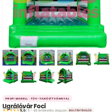
PROFI MODELL · TÜV-TANÚSÍTVÁNNYAL
Ugrálóvár Foci
Cikkszám: 013
★★★★★
5,0
/ 5 – 88 értékelés alapján
BOLTÉRTÉKELÉS