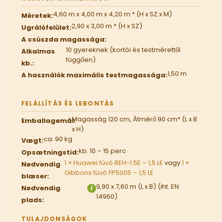
4,60 m x 4,00 m x 4,20 m * (H x SZ x M)
Méretek:
2,90 x 3,00 m * (H x SZ)
Ugrálófelület:
A csúszda magassága:
10 gyereknek (kortól és testmérettől
Alkalmas
függően)
kb.:
1,50 m
A használók maximális testmagassága:
FELÁLLÍTÁS ÉS LEBONTÁS
Magasság 120 cm, Átmérő 90 cm* (L x B
Emballagemål:
x H)
ca. 90 kg
Vægt:
kb. 10 – 15 perc
Opsætningstid:
1 × Huawei fúvó REH-1.5E – 1,5 LE
vagy
1 ×
Nødvendig
Gibbons fúvó FP5005 – 1,5 LE
blæser:
9,90 x 7,60 m (L x B) (iht. EN
Nødvendig
i
14960)
plads:
TULAJDONSÁGOK