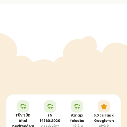
TÜV SÜD
EN
Aznapi
5,0 csillag a
által
14960:2020
feladás
Google-on
A szabvány
11 óráig
Kiváló
bevizsgálva