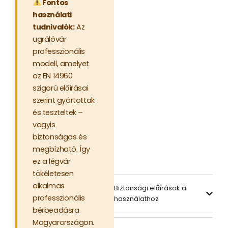
Fontos
használati
tudnivalók:
Az
ugrálóvár
professzionális
modell, amelyet
az EN 14960
szigorú előírásai
szerint gyártottak
és teszteltek –
vagyis
biztonságos és
megbízható. Így
ez a légvár
tökéletesen
alkalmas
Biztonsági előírások a
professzionális
használathoz
bérbeadásra
Magyarországon.