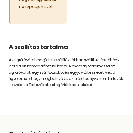
ne repedjen szét.
A szállítás tartalma
Az ugrálóvárat megfelelő szállítózsákban szállítjuk, és néhány
perc alatt könnyedén felállítható. A csomag tartalmazza az
ugrálóvárat, egy szállítózsákot és egy javítókészletet. Vedd
figyelembe, hogy a légbefúvó és az alátétponyva nem tartozék
– ezeket a Tartozékok kategóriánkban találod.