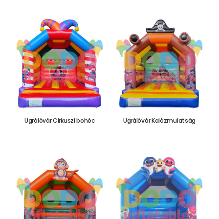
Ugrálóvár Cirkuszi bohóc
Ugrálóvár Kalózmulatság
655.000,00
Ft
655.000,00
Ft