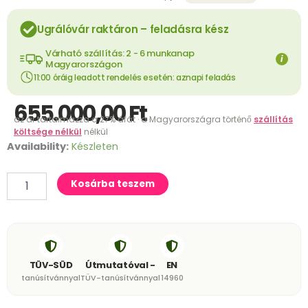
Ugrálóvár raktáron – feladásra kész
Várható szállítás: 2 - 6 munkanap
i
Magyarországon
11:00 óráig leadott rendelés esetén: aznapi feladás
655.000,00
Ft
az ár tartalmazza a 27% áfát · a Magyarországra történő
szállítás
költsége nélkül
nélkül
Ugrálóvár
Availability:
Készleten
Foci
mennyiség
Kosárba teszem
TÜV-SÜD
Útmutatóval -
EN
tanúsítvánnyal
TÜV-tanúsítvánnyal
14960