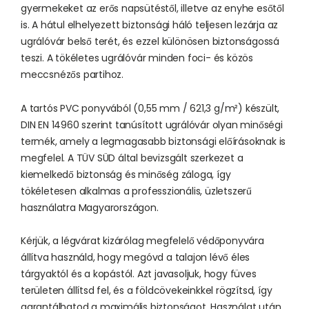
gyermekeket az erős napsütéstől, illetve az enyhe esőtől
is. A hátul elhelyezett biztonsági háló teljesen lezárja az
ugrálóvár belső terét, és ezzel különösen biztonságossá
teszi. A tökéletes ugrálóvár minden foci- és közös
meccsnézős partihoz.
A tartós PVC ponyvából (0,55 mm / 621,3 g/m²) készült,
DIN EN 14960 szerint tanúsított ugrálóvár olyan minőségi
termék, amely a legmagasabb biztonsági előírásoknak is
megfelel. A TÜV SÜD által bevizsgált szerkezet a
kiemelkedő biztonság és minőség záloga, így
tökéletesen alkalmas a professzionális, üzletszerű
használatra Magyarországon.
Kérjük, a légvárat kizárólag megfelelő védőponyvára
állítva használd, hogy megóvd a talajon lévő éles
tárgyaktól és a kopástól. Azt javasoljuk, hogy füves
területen állítsd fel, és a földcövekeinkkel rögzítsd, így
garantálhatod a maximális biztonságot. Használat után