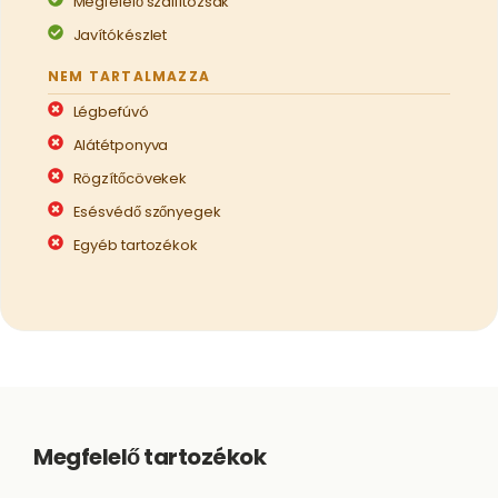
Megfelelő szállítózsák
Javítókészlet
NEM TARTALMAZZA
Légbefúvó
Alátétponyva
Rögzítőcövekek
Esésvédő szőnyegek
Egyéb tartozékok
Megfelelő tartozékok