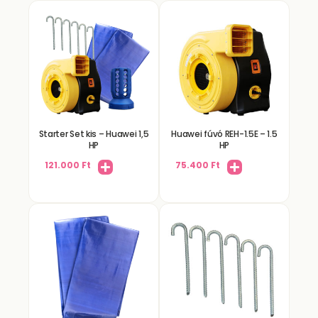
Starter Set kis – Huawei 1,5
Huawei fúvó REH-1.5E – 1.5
HP
HP
121.000
Ft
75.400
Ft