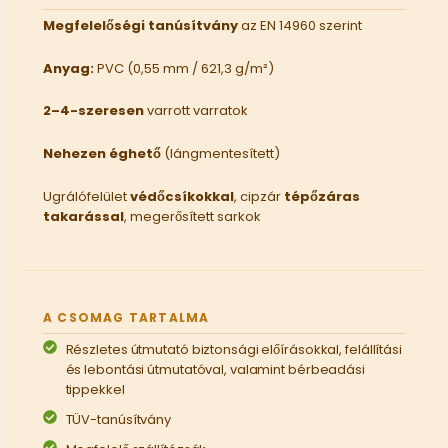
Megfelelőségi tanúsítvány
az EN 14960 szerint
Anyag:
PVC (0,55 mm / 621,3 g/m²)
2–4-szeresen
varrott varratok
Nehezen éghető
(lángmentesített)
Ugrálófelület
védőcsíkokkal
, cipzár
tépőzáras
takarással
, megerősített sarkok
A CSOMAG TARTALMA
Részletes útmutató biztonsági előírásokkal, felállítási
és lebontási útmutatóval, valamint bérbeadási
tippekkel
TÜV-tanúsítvány