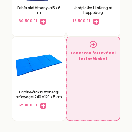
Fehér alátétponyva 5 x 6
Jordpløkke til sikring af
m
hoppeborg
30.500
Ft
16.500
Ft
Fedezzen fel további
tartozékokat
Ugrálóvárak biztonsági
szőnyegei 240 x 120 x 5 cm
52.400
Ft