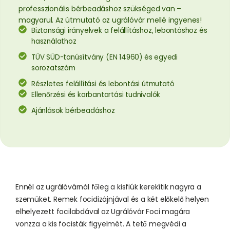
professzionális bérbeadáshoz szükséged van –
magyarul. Az útmutató az ugrálóvár mellé ingyenes!
Biztonsági irányelvek a felállításhoz, lebontáshoz és
használathoz
TÜV SÜD-tanúsítvány (EN 14960) és egyedi
sorozatszám
Részletes felállítási és lebontási útmutató
Ellenőrzési és karbantartási tudnivalók
Ajánlások bérbeadáshoz
Ennél az ugrálóvárnál főleg a kisfiúk kerekítik nagyra a
szemüket. Remek focidizájnjával és a két előkelő helyen
elhelyezett focilabdával az Ugrálóvár Foci magára
vonzza a kis focisták figyelmét. A tető megvédi a