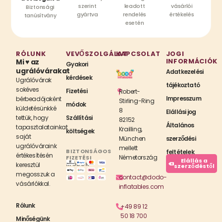
szerint
leadott
vásárlói
Biztonsági
gyártva
rendelés
értékelés
tanúsítvány
esetén
RÓLUNK
VEVŐSZOLGÁLAT
KAPCSOLAT
JOGI
INFORMÁCIÓK
Mi ♥ az
Gyakori
ugrálóvárakat
Adatkezelési
kérdések
Ugrálóvárak
tájékoztató
sokéves
Fizetési
Robert-
Impresszum
bérbeadójaként
Stirling-Ring
módok
küldetésünkké
8
Elállási jog
tettük, hogy
Szállítási
82152
Általános
tapasztalatainkat
Krailling,
költségek
saját
München
szerződési
ugrálóváraink
mellett
BIZTONSÁGOS
feltételek
értékesítésén
Németország
FIZETÉSI
Elállás a
MÓDOK
keresztül
szerződéstől
megosszuk a
contact@dodo-
vásárlókkal.
inflatables.com
Rólunk
+49 89 12
50 18 700
Minőségünk