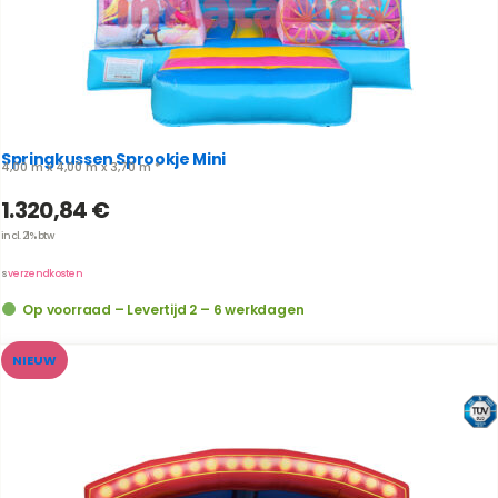
Springkussen Sprookje Mini
4,00 m x 4,00 m x 3,70 m *
1.320,84
€
incl. 21% btw
us
verzendkosten
Op voorraad – Levertijd 2 – 6 werkdagen
NIEUW