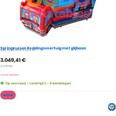
Springkussen Reddingsvoertuig met glijbaan
6,30 m x 6,30 m x 5,20 m *
3.049,41
€
incl. 21% btw
us
verzendkosten
Op voorraad – Levertijd 2 – 6 werkdagen
NIEUW