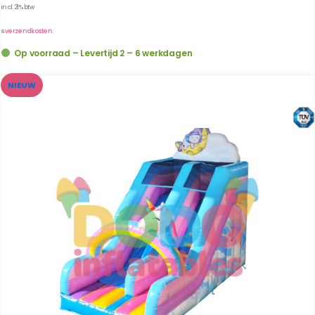
incl. 21% btw
us
verzendkosten
Op voorraad – Levertijd 2 – 6 werkdagen
NIEUW