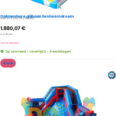
Opblaasbare glijbaan Eenhoorndroom
6,00 m x 3,50 m x 5,60 m *
1.880,07
€
incl. 21% btw
us
verzendkosten
Op voorraad – Levertijd 2 – 6 werkdagen
NIEUW