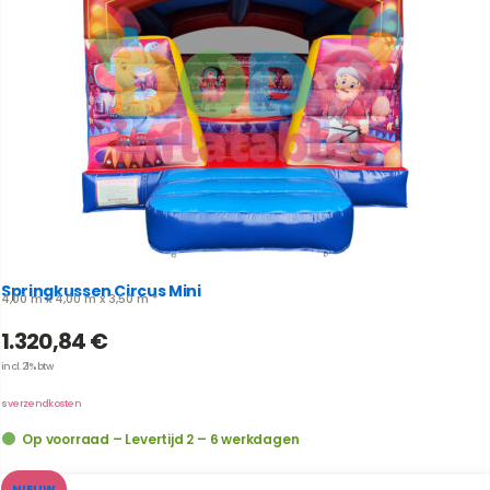
Springkussen Circus Mini
4,00 m x 4,00 m x 3,50 m *
1.320,84
€
incl. 21% btw
us
verzendkosten
Op voorraad – Levertijd 2 – 6 werkdagen
NIEUW