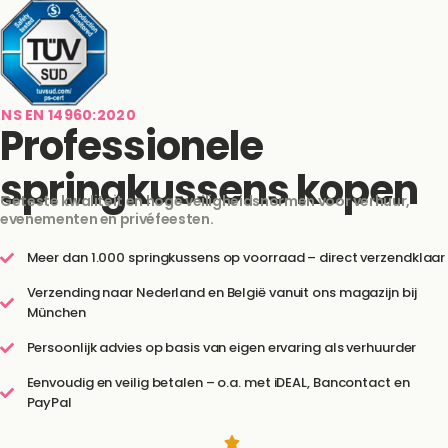
NS EN 14960:2020
Professionele
springkussens kopen
Geteste kwaliteit en hoge veiligheidsnormen voor verhuur,
evenementen en privéfeesten.
Meer dan 1.000 springkussens op voorraad – direct verzendklaar
Verzending naar Nederland en België vanuit ons magazijn bij
München
Persoonlijk advies op basis van eigen ervaring als verhuurder
Eenvoudig en veilig betalen – o.a. met iDEAL, Bancontact en
PayPal