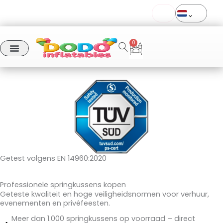
Ga
Bestellingen vóór 11:00 uur worden dezelfde dag verzonden
naar
EN 14960 | TÜV SÜD-gecertificeerd
de
Verzending door heel Europa
inhoud
0
Winkelwagen
Bestellingen vóór 11:00 uur worden dezelfde dag verzonden
ONZE PRODUCTEN
Getest volgens EN 14960:2020
Professionele springkussens kopen
Geteste kwaliteit en hoge veiligheidsnormen voor verhuur,
evenementen en privéfeesten.
Meer dan 1.000 springkussens op voorraad – direct