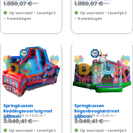
1.880,07
€
1.880,07
€
incl. 21% btw
· plus
verzendkosten
incl. 21% btw
· plus
verzendkosten
Op voorraad – Levertijd 2
Op voorraad – Levertijd 2
– 6 werkdagen
– 6 werkdagen
NIEUW
NIEUW
Springkussen
Springkussen
Reddingsvoertuig met
Regenboogland met
6,30 m x 6,30 m x 5,20 m *
6,30 m x 6,30 m x 5,20 m *
glijbaan
glijbaan
3.049,41
€
3.049,41
€
incl. 21% btw
· plus
verzendkosten
incl. 21% btw
· plus
verzendkosten
Op voorraad – Levertijd 2
Op voorraad – Levertijd 2