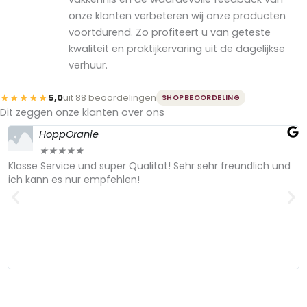
onze klanten verbeteren wij onze producten
voortdurend. Zo profiteert u van geteste
kwaliteit en praktijkervaring uit de dagelijkse
verhuur.
★★★★★
5,0
uit 88 beoordelingen
SHOPBEOORDELING
Dit zeggen onze klanten over ons
HoppOranie
★
★
★
★
★
Klasse Service und super Qualität! Sehr sehr freundlich und
S
ich kann es nur empfehlen!
H
e