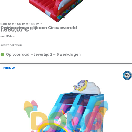
6,00 m x 3,50 m x 5,60 m *
Opblaasbare glijbaan Circuswereld
1.880,07
€
incl. 21% btw
us
verzendkosten
Op voorraad – Levertijd 2 – 6 werkdagen
NIEUW