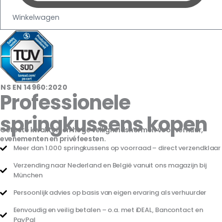
Winkelwagen
NS EN 14960:2020
Professionele
springkussens kopen
Geteste kwaliteit en hoge veiligheidsnormen voor verhuur,
evenementen en privéfeesten.
Meer dan 1.000 springkussens op voorraad – direct verzendklaar
Verzending naar Nederland en België vanuit ons magazijn bij
München
Persoonlijk advies op basis van eigen ervaring als verhuurder
Eenvoudig en veilig betalen – o.a. met iDEAL, Bancontact en
PayPal