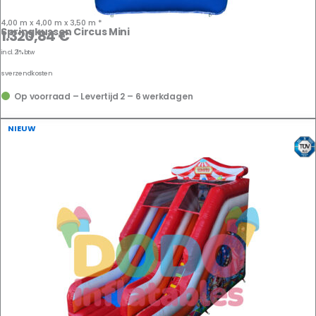
4,00 m x 4,00 m x 3,50 m *
Springkussen Circus Mini
1.320,84
€
incl. 21% btw
us
verzendkosten
Op voorraad – Levertijd 2 – 6 werkdagen
NIEUW