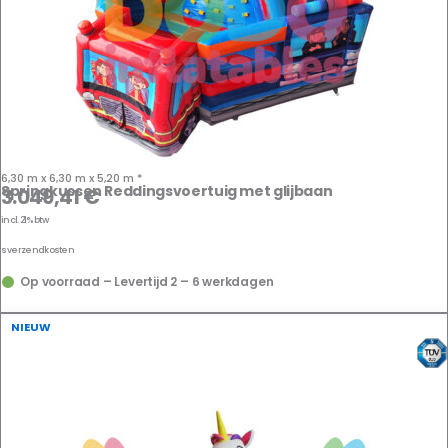
6,30 m x 6,30 m x 5,20 m *
Springkussen Reddingsvoertuig met glijbaan
3.049,41
€
incl. 21% btw
us
verzendkosten
Op voorraad – Levertijd 2 – 6 werkdagen
NIEUW