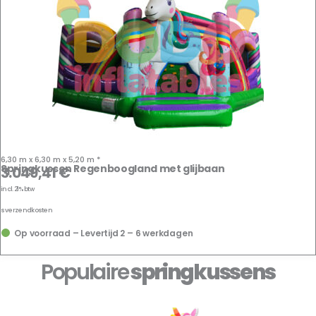
6,30 m x 6,30 m x 5,20 m *
Springkussen Regenboogland met glijbaan
3.049,41
€
incl. 21% btw
us
verzendkosten
Op voorraad – Levertijd 2 – 6 werkdagen
Populaire
springkussens