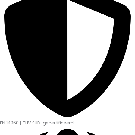
EN 14960 | TÜV SÜD-gecertificeerd