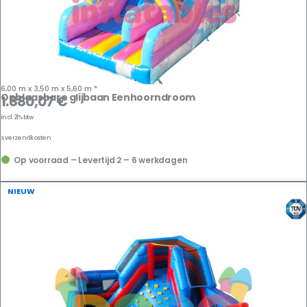
6,00 m x 3,50 m x 5,60 m *
Opblaasbare glijbaan Eenhoorndroom
1.880,07
€
incl. 21% btw
us
verzendkosten
Op voorraad – Levertijd 2 – 6 werkdagen
NIEUW