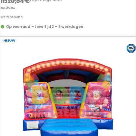
1.320,84
€
incl. 21% btw
us
verzendkosten
Op voorraad – Levertijd 2 – 6 werkdagen
NIEUW