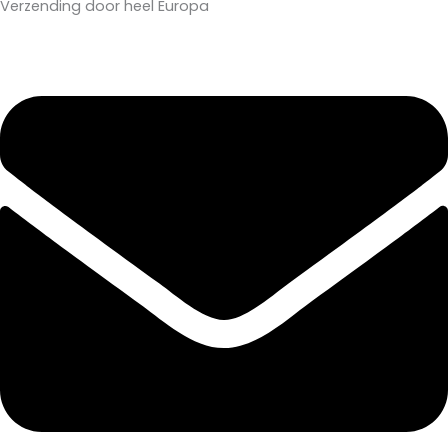
Verzending door heel Europa
Bestellingen vóór 11:00 uur worden dezelfde dag verzonden
EN 14960 | TÜV SÜD-gecertificeerd
Verzending door heel Europa
Bestellingen vóór 11:00 uur worden dezelfde dag verzonden