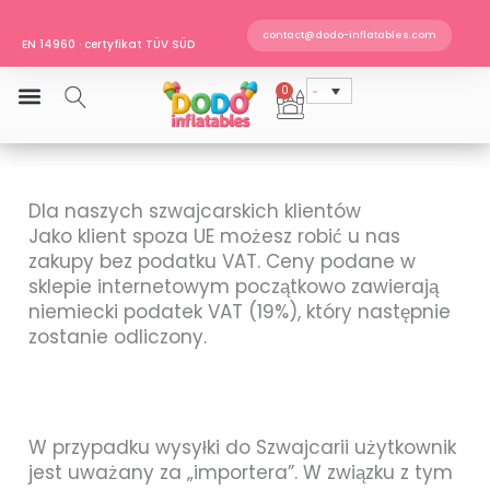
Przejdź
Zamów do 11:00, a wyślemy jeszcze dziś
do
contact@dodo-inflatables.com
EN 14960 · certyfikat TÜV SÜD
treści
Wysyłka do Polski
Zamów do 11:00, a wyślemy jeszcze dziś
0
Wózek
Dla naszych szwajcarskich klientów
Jako klient spoza UE możesz robić u nas
zakupy bez podatku VAT. Ceny podane w
sklepie internetowym początkowo zawierają
niemiecki podatek VAT (19%), który następnie
zostanie odliczony.
W przypadku wysyłki do Szwajcarii użytkownik
jest uważany za „importera”. W związku z tym