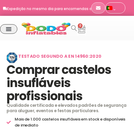
Skip
Expedição no mesmo dia para encomendas até às 11h
to
EN 14960 · certificado TÜV SÜD
content
Envio para Portugal
0
Cart
Expedição no mesmo dia para encomendas até às 11h
TESTADO SEGUNDO A EN 14960:2020
Comprar castelos
insufláveis
profissionais
Qualidade certificada e elevados padrões de segurança
para aluguer, eventos e festas particulares.
Mais de 1.000 castelos insufláveis em stock e disponíveis
de imediato