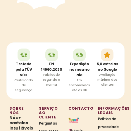
Testado
EN
Expedição
5,0 estrelas
pela TÜV
14960:2020
no mesmo
no Google
Fabricado
Avaliação
SÜD
dia
segundo a
máxima dos
Certificado
Em
norma
clientes
de
encomendas
segurança
até às 11h
SOBRE
SERVIÇO
CONTACTO
INFORMAÇÕES
NÓS
AO
LEGAIS
CLIENTE
Nós ♥
Política de
castelos
Perguntas
privacidade
insufláveis
Robert-