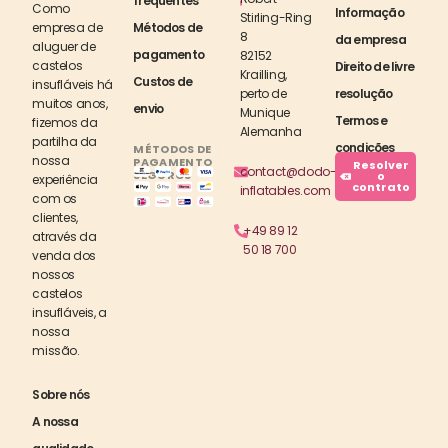
frequentes
Como
Informação
Stirling-Ring
empresa de
Métodos de
8
da empresa
aluguer de
pagamento
82152
castelos
Direito de livre
Krailling,
Custos de
insufláveis há
perto de
resolução
muitos anos,
envio
Munique
Termos e
fizemos da
Alemanha
partilha da
condições
MÉTODOS DE
nossa
PAGAMENTO
Resolver
contact@dodo-
SEGUROS
o
experiência
contrato
inflatables.com
com os
clientes,
+49 89 12
através da
50 18 700
venda dos
nossos
castelos
insufláveis, a
nossa
missão.
Sobre nós
A nossa