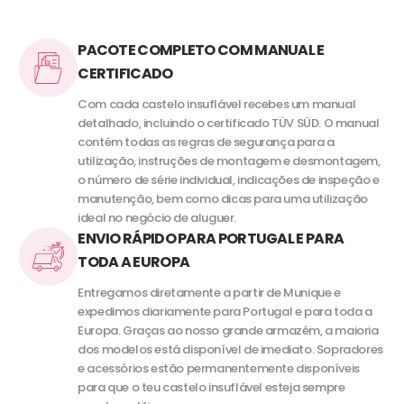
PACOTE COMPLETO COM MANUAL E
CERTIFICADO
Com cada castelo insuflável recebes um manual
detalhado, incluindo o certificado TÜV SÜD. O manual
contém todas as regras de segurança para a
utilização, instruções de montagem e desmontagem,
o número de série individual, indicações de inspeção e
manutenção, bem como dicas para uma utilização
ideal no negócio de aluguer.
ENVIO RÁPIDO PARA PORTUGAL E PARA
TODA A EUROPA
Entregamos diretamente a partir de Munique e
expedimos diariamente para Portugal e para toda a
Europa. Graças ao nosso grande armazém, a maioria
dos modelos está disponível de imediato. Sopradores
e acessórios estão permanentemente disponíveis
para que o teu castelo insuflável esteja sempre