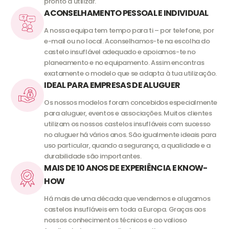
pronto a utilizar.
ACONSELHAMENTO PESSOAL E INDIVIDUAL
A nossa equipa tem tempo para ti – por telefone, por
e-mail ou no local. Aconselhamos-te na escolha do
castelo insuflável adequado e apoiamos-te no
planeamento e no equipamento. Assim encontras
exatamente o modelo que se adapta à tua utilização.
IDEAL PARA EMPRESAS DE ALUGUER
Os nossos modelos foram concebidos especialmente
para aluguer, eventos e associações. Muitos clientes
utilizam os nossos castelos insufláveis com sucesso
no aluguer há vários anos. São igualmente ideais para
uso particular, quando a segurança, a qualidade e a
durabilidade são importantes.
MAIS DE 10 ANOS DE EXPERIÊNCIA E KNOW-
HOW
Há mais de uma década que vendemos e alugamos
castelos insufláveis em toda a Europa. Graças aos
nossos conhecimentos técnicos e ao valioso