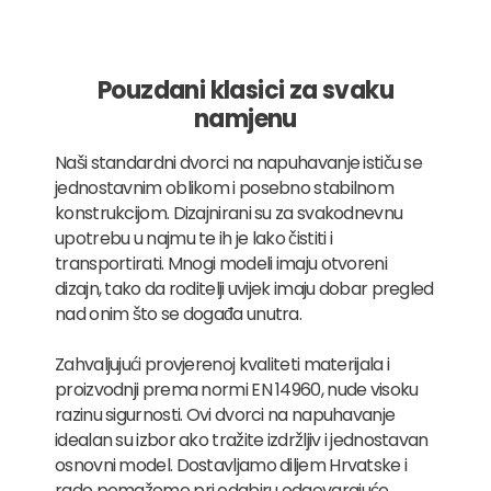
Pouzdani klasici za svaku
namjenu
Naši standardni dvorci na napuhavanje ističu se
jednostavnim oblikom i posebno stabilnom
konstrukcijom. Dizajnirani su za svakodnevnu
upotrebu u najmu te ih je lako čistiti i
transportirati. Mnogi modeli imaju otvoreni
dizajn, tako da roditelji uvijek imaju dobar pregled
nad onim što se događa unutra.
Zahvaljujući provjerenoj kvaliteti materijala i
proizvodnji prema normi EN 14960, nude visoku
razinu sigurnosti. Ovi dvorci na napuhavanje
idealan su izbor ako tražite izdržljiv i jednostavan
osnovni model. Dostavljamo diljem Hrvatske i
rado pomažemo pri odabiru odgovarajuće