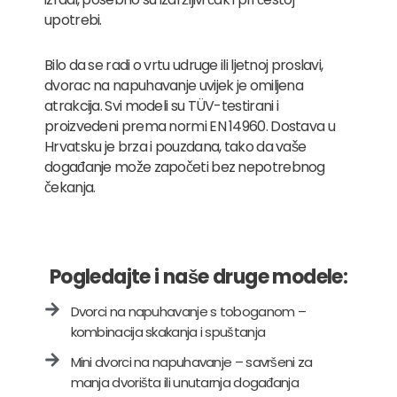
upotrebi.
Bilo da se radi o vrtu udruge ili ljetnoj proslavi,
dvorac na napuhavanje uvijek je omiljena
atrakcija. Svi modeli su TÜV-testirani i
proizvedeni prema normi EN 14960. Dostava u
Hrvatsku je brza i pouzdana, tako da vaše
događanje može započeti bez nepotrebnog
čekanja.
Pogledajte i naše druge modele:
Dvorci na napuhavanje s toboganom –
kombinacija skakanja i spuštanja
Mini dvorci na napuhavanje – savršeni za
manja dvorišta ili unutarnja događanja