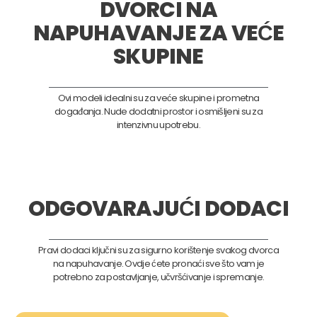
DVORCI NA
NAPUHAVANJE ZA VEĆE
SKUPINE
Ovi modeli idealni su za veće skupine i prometna
događanja. Nude dodatni prostor i osmišljeni su za
intenzivnu upotrebu.
ODGOVARAJUĆI DODACI
Pravi dodaci ključni su za sigurno korištenje svakog dvorca
na napuhavanje. Ovdje ćete pronaći sve što vam je
potrebno za postavljanje, učvršćivanje i spremanje.