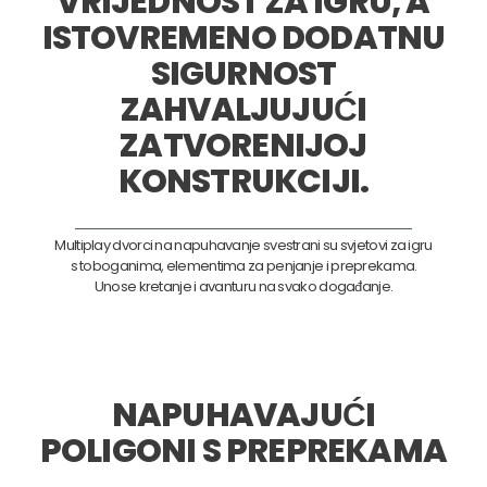
VRIJEDNOST ZA IGRU, A
ISTOVREMENO DODATNU
SIGURNOST
ZAHVALJUJUĆI
ZATVORENIJOJ
KONSTRUKCIJI.
Multiplay dvorci na napuhavanje svestrani su svjetovi za igru
s toboganima, elementima za penjanje i preprekama.
Unose kretanje i avanturu na svako događanje.
NAPUHAVAJUĆI
POLIGONI S PREPREKAMA