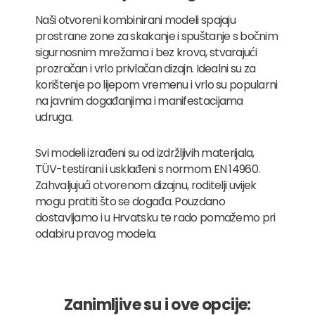
Naši otvoreni kombinirani modeli spajaju
prostrane zone za skakanje i spuštanje s bočnim
sigurnosnim mrežama i bez krova, stvarajući
prozračan i vrlo privlačan dizajn. Idealni su za
korištenje po lijepom vremenu i vrlo su popularni
na javnim događanjima i manifestacijama
udruga.
Svi modeli izrađeni su od izdržljivih materijala,
TÜV-testirani i usklađeni s normom EN 14960.
Zahvaljujući otvorenom dizajnu, roditelji uvijek
mogu pratiti što se događa. Pouzdano
dostavljamo i u Hrvatsku te rado pomažemo pri
odabiru pravog modela.
Zanimljive su i ove opcije: