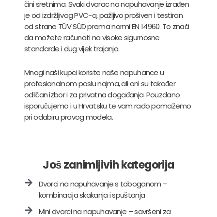
čini sretnima. Svaki dvorac na napuhavanje izrađen
je od izdržljivog PVC-a, pažljivo prošiven i testiran
od strane TÜV SÜD prema normi EN 14960. To znači
da možete računati na visoke sigurnosne
standarde i dug vijek trajanja.
Mnogi naši kupci koriste naše napuhance u
profesionalnom poslu najma, ali oni su također
odličan izbor i za privatna događanja. Pouzdano
isporučujemo i u Hrvatsku te vam rado pomažemo
pri odabiru pravog modela.
Još zanimljivih kategorija
Dvorci na napuhavanje s toboganom –
kombinacija skakanja i spuštanja
Mini dvorci na napuhavanje – savršeni za