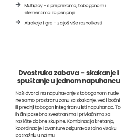
Multiplay – s preprekama, toboganom i
elementima za penjanje
Atrakcije i igre – za još više raznolikosti
Dvostruka zabava – skakanje i
spuštanje u jednom napuhancu
Naši dvorci na napuhavanje s toboganom nude
ne samo prostranu zonu za skakanje, već i bočni
ili prednji tobogan integriran u isti napuhanac. To
ih čini posebno svestranima i privlačnima za
različite dobne skupine. Kombinacija kretanja,
koordinacije i avanture osigurava stalno visoku
potražnju u najmu.