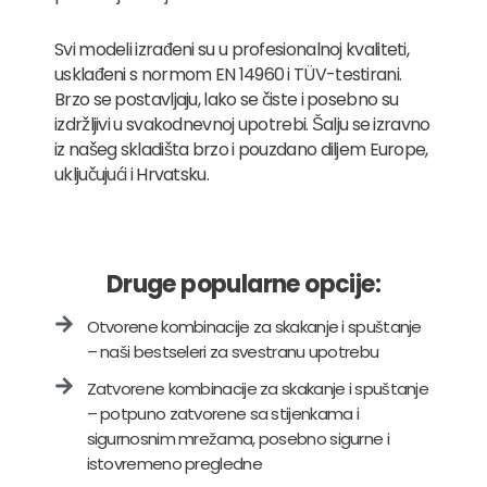
Svi modeli izrađeni su u profesionalnoj kvaliteti,
usklađeni s normom EN 14960 i TÜV-testirani.
Brzo se postavljaju, lako se čiste i posebno su
izdržljivi u svakodnevnoj upotrebi. Šalju se izravno
iz našeg skladišta brzo i pouzdano diljem Europe,
uključujući i Hrvatsku.
Druge popularne opcije:
Otvorene kombinacije za skakanje i spuštanje
– naši bestseleri za svestranu upotrebu
Zatvorene kombinacije za skakanje i spuštanje
– potpuno zatvorene sa stijenkama i
sigurnosnim mrežama, posebno sigurne i
istovremeno pregledne