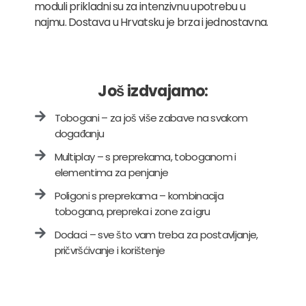
moduli prikladni su za intenzivnu upotrebu u
najmu. Dostava u Hrvatsku je brza i jednostavna.
Još izdvajamo:
Tobogani – za još više zabave na svakom
događanju
Multiplay – s preprekama, toboganom i
elementima za penjanje
Poligoni s preprekama – kombinacija
tobogana, prepreka i zone za igru
Dodaci – sve što vam treba za postavljanje,
pričvršćivanje i korištenje