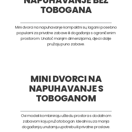
NAPUHAVANJE BEZ
TOBOGANA
Mini dvorci na napuhavanje kompaktni su, lagani i posebno
popularni za privatne zabave ili događanja s ograničenim
prostorom. Unatoč manjim dimenzijama, djeci i dalje
pružaju puno zabave.
MINI DVORCI NA
NAPUHAVANJE S
TOBOGANOM
Ovi modeli kombiniraju uštedu prostora s dodatnom
zabavom koju pruža tobogan. Idealni su za manja
događanja, unutarnju upotrebu ili privatne proslave.