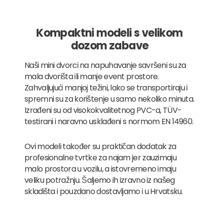
Kompaktni modeli s velikom
dozom zabave
Naši mini dvorci na napuhavanje savršeni su za
mala dvorišta ili manje event prostore.
Zahvaljujući manjoj težini, lako se transportiraju i
spremni su za korištenje u samo nekoliko minuta.
Izrađeni su od visokokvalitetnog PVC-a, TÜV-
testirani i naravno usklađeni s normom EN 14960.
Ovi modeli također su praktičan dodatak za
profesionalne tvrtke za najam jer zauzimaju
malo prostora u vozilu, a istovremeno imaju
veliku potražnju. Šaljemo ih izravno iz našeg
skladišta i pouzdano dostavljamo i u Hrvatsku.