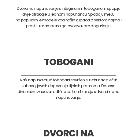
Dvorci na napuhavanje s integriranim toboganom spajaju
dvije atrakcije u jednom napuhancu. Spadaju među
najpopularnije modele kod naših kupaca iz sektora najma i
pravi su mamac na gotovo svakom događanju.
TOBOGANI
Naši napuhavajući tobogani savršen su vrhunac dječjih
zabava, javnih događanja i ljetnih promocija. Donose
dinamičnu zabavu i odlično se kombiniraju s dvorcima na
napuhavanje.
DVORCI NA