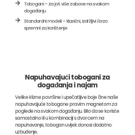
Tobogani – za još više zabave na svakom
događanju
Standardni modeli – klasični, izdržljivi i brzo
spremni za korištenje
Napuhavajući tobogani za
događanja i najam
Velike klizne površine i upečatljive boje čine naše
napuhavajuće tobogane pravim magnetom za
poglede na svakom događanju. Bilo da se koriste
samostalno ili u kombinaciji s dvorcem na
napuhavanje, tobogan uvijek donosi dodatno
uzbuđenje.