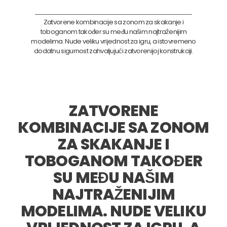
Zatvorene kombinacije sa zonom za skakanje i
toboganom također su među našim najtraženijim
modelima. Nude veliku vrijednost za igru, a istovremeno
dodatnu sigurnost zahvaljujući zatvorenijoj konstrukciji.
ZATVORENE
KOMBINACIJE SA ZONOM
ZA SKAKANJE I
TOBOGANOM TAKOĐER
SU MEĐU NAŠIM
NAJTRAŽENIJIM
MODELIMA. NUDE VELIKU