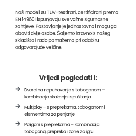
Naši modeli su TÜV-testirani, certificirani prema
EN 14960 i ispunjavaju sve važne sigurnosne
zahtjeve. Postavljanje je jednostavno i mogu ga
obaviti dvije osobe. Šaljemo izravno iz našeg
skladišta i rado pomažemo pri odabiru
odgovarajuće veličine.
Vrijedi pogledati i:
Dvorci na napuhavanje s toboganom –
kombinacija skakanja i spuštanja
Multiplay – s preprekama, toboganom i
elementima za penjanje
Poligoni s preprekama – kombinacija
tobogana, prepreka i zone za igru