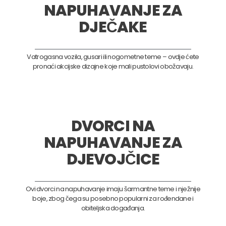
NAPUHAVANJE ZA
DJEČAKE
Vatrogasna vozila, gusari ili nogometne teme – ovdje ćete
pronaći akcijske dizajne koje mali pustolovi obožavaju.
DVORCI NA
NAPUHAVANJE ZA
DJEVOJČICE
Ovi dvorci na napuhavanje imaju šarmantne teme i nježnije
boje, zbog čega su posebno popularni za rođendane i
obiteljska događanja.