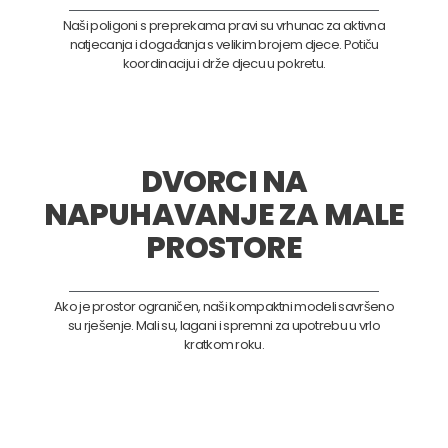
Naši poligoni s preprekama pravi su vrhunac za aktivna
natjecanja i događanja s velikim brojem djece. Potiču
koordinaciju i drže djecu u pokretu.
DVORCI NA
NAPUHAVANJE ZA MALE
PROSTORE
Ako je prostor ograničen, naši kompaktni modeli savršeno
su rješenje. Mali su, lagani i spremni za upotrebu u vrlo
kratkom roku.