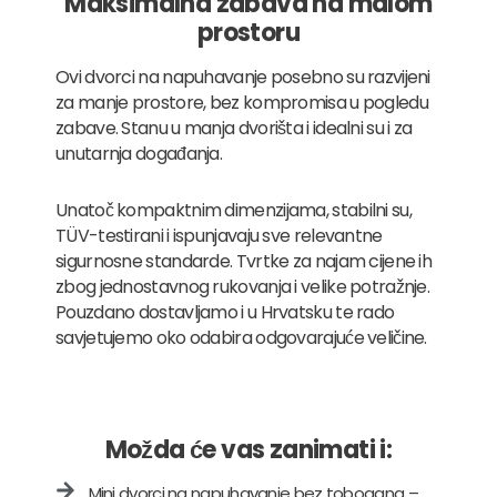
Maksimalna zabava na malom
prostoru
Ovi dvorci na napuhavanje posebno su razvijeni
za manje prostore, bez kompromisa u pogledu
zabave. Stanu u manja dvorišta i idealni su i za
unutarnja događanja.
Unatoč kompaktnim dimenzijama, stabilni su,
TÜV-testirani i ispunjavaju sve relevantne
sigurnosne standarde. Tvrtke za najam cijene ih
zbog jednostavnog rukovanja i velike potražnje.
Pouzdano dostavljamo i u Hrvatsku te rado
savjetujemo oko odabira odgovarajuće veličine.
Možda će vas zanimati i:
Mini dvorci na napuhavanje bez tobogana –