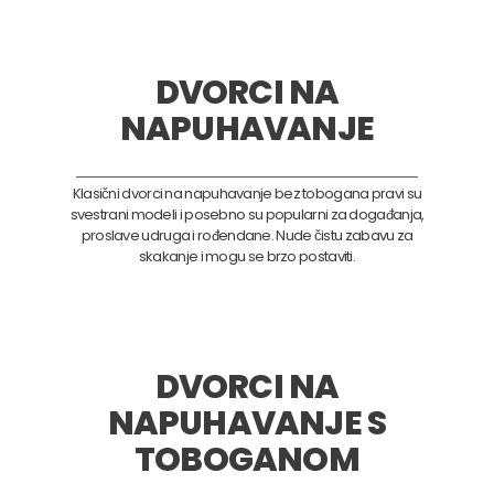
DVORCI NA
NAPUHAVANJE
Klasični dvorci na napuhavanje bez tobogana pravi su
svestrani modeli i posebno su popularni za događanja,
proslave udruga i rođendane. Nude čistu zabavu za
skakanje i mogu se brzo postaviti.
DVORCI NA
NAPUHAVANJE S
TOBOGANOM