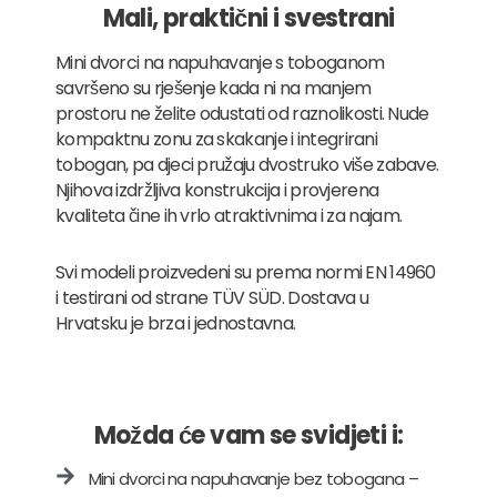
Mali, praktični i svestrani
Mini dvorci na napuhavanje s toboganom
savršeno su rješenje kada ni na manjem
prostoru ne želite odustati od raznolikosti. Nude
kompaktnu zonu za skakanje i integrirani
tobogan, pa djeci pružaju dvostruko više zabave.
Njihova izdržljiva konstrukcija i provjerena
kvaliteta čine ih vrlo atraktivnima i za najam.
Svi modeli proizvedeni su prema normi EN 14960
i testirani od strane TÜV SÜD. Dostava u
Hrvatsku je brza i jednostavna.
Možda će vam se svidjeti i:
Mini dvorci na napuhavanje bez tobogana –