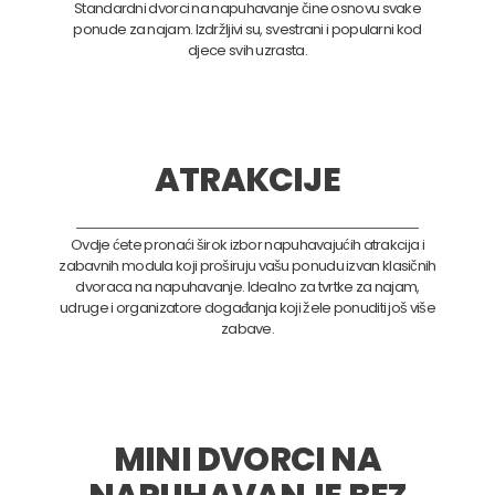
Standardni dvorci na napuhavanje čine osnovu svake
ponude za najam. Izdržljivi su, svestrani i popularni kod
djece svih uzrasta.
ATRAKCIJE
Ovdje ćete pronaći širok izbor napuhavajućih atrakcija i
zabavnih modula koji proširuju vašu ponudu izvan klasičnih
dvoraca na napuhavanje. Idealno za tvrtke za najam,
udruge i organizatore događanja koji žele ponuditi još više
zabave.
MINI DVORCI NA