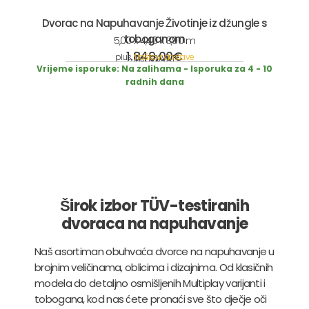
Dvorac na Napuhavanje Životinje iz džungle s
toboganom
5,00 x 4,40 x 3,90 m
1.849,00
€
plus
Troškovi dostave
incl. 19% VAT
Vrijeme isporuke:
Na zalihama - Isporuka za 4 - 10
radnih dana
Širok izbor TÜV-testiranih
dvoraca na napuhavanje
Naš asortiman obuhvaća dvorce na napuhavanje u
brojnim veličinama, oblicima i dizajnima. Od klasičnih
modela do detaljno osmišljenih Multiplay varijanti i
tobogana, kod nas ćete pronaći sve što dječje oči