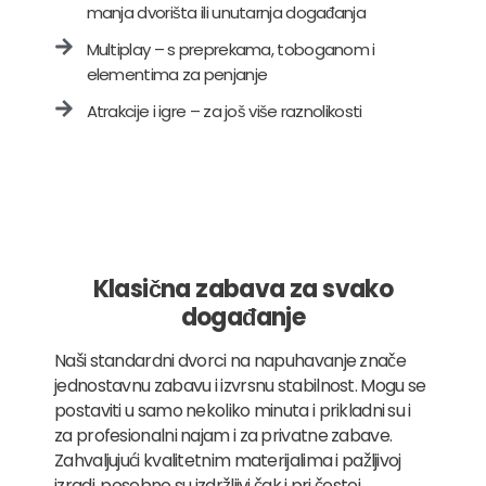
manja dvorišta ili unutarnja događanja
Multiplay – s preprekama, toboganom i
elementima za penjanje
Atrakcije i igre – za još više raznolikosti
Klasična zabava za svako
događanje
Naši standardni dvorci na napuhavanje znače
jednostavnu zabavu i izvrsnu stabilnost. Mogu se
postaviti u samo nekoliko minuta i prikladni su i
za profesionalni najam i za privatne zabave.
Zahvaljujući kvalitetnim materijalima i pažljivoj
izradi, posebno su izdržljivi čak i pri čestoj