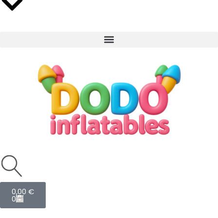
Cart
0,00
€
0