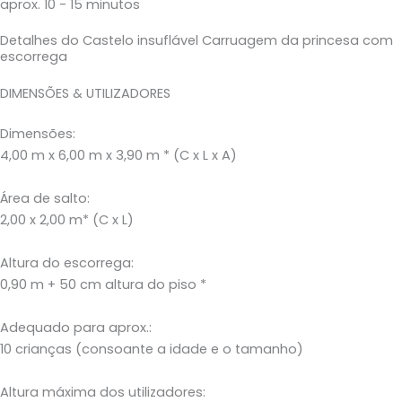
aprox. 10 - 15 minutos
Detalhes do Castelo insuflável Carruagem da princesa com
escorrega
DIMENSÕES & UTILIZADORES
Dimensões:
4,00 m x 6,00 m x 3,90 m * (C x L x A)
Área de salto:
2,00 x 2,00 m* (C x L)
Altura do escorrega:
0,90 m + 50 cm altura do piso *
Adequado para aprox.:
10 crianças (consoante a idade e o tamanho)
Altura máxima dos utilizadores: