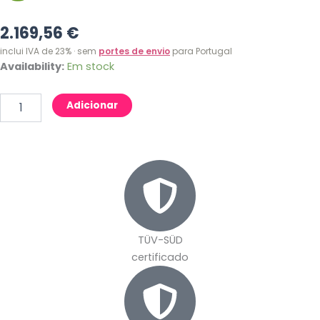
2.169,56
€
inclui IVA de 23% · sem
portes de envio
para Portugal
Quantidade
Availability:
Em stock
de
Castelo
Adicionar
insuflável
Carruagem
da
princesa
com
escorrega
TÜV-SÜD
certificado