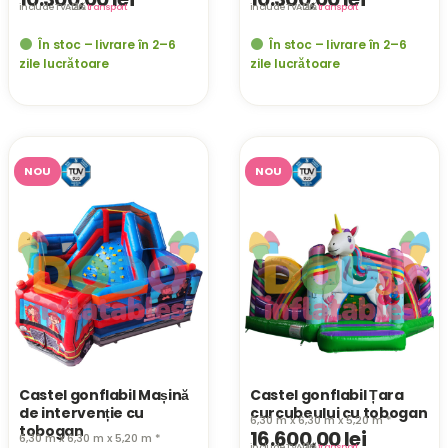
include TVA 21%
· fără
transport
include TVA 21%
· fără
transport
În stoc – livrare în 2–6
În stoc – livrare în 2–6
zile lucrătoare
zile lucrătoare
NOU
NOU
Castel gonflabil Mașină
Castel gonflabil Țara
de intervenție cu
curcubeului cu tobogan
6,30 m x 6,30 m x 5,20 m *
tobogan
16.600,00
lei
6,30 m x 6,30 m x 5,20 m *
include TVA 21%
· fără
transport