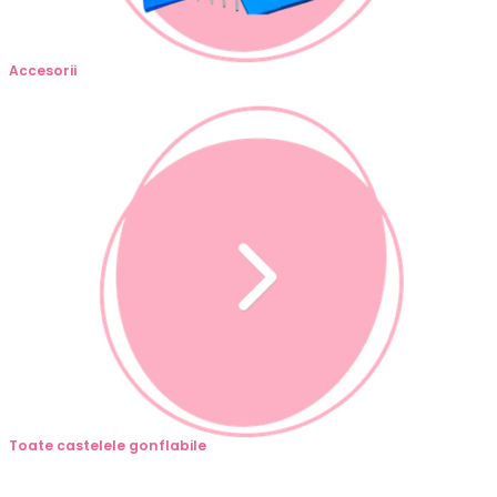
Accesorii
Toate castelele gonflabile