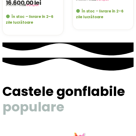
16.600,00
lei
include TVA 21%
· fără
transport
În stoc – livrare în 2–6
În stoc – livrare în 2–6
zile lucrătoare
zile lucrătoare
Castele gonflabile
populare