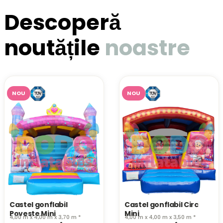
Descoperă
noutățile
noastre
NOU
NOU
Castel gonflabil
Castel gonflabil Circ
Poveste Mini
Mini
4,00 m x 4,00 m x 3,70 m *
4,00 m x 4,00 m x 3,50 m *