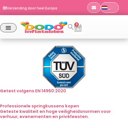
Ga
Bestellingen vóór 11:00 uur worden dezelfde dag verzonden
naar
EN 14960 | TÜV SÜD-gecertificeerd
de
Verzending door heel Europa
inhoud
0
Winkelwagen
Bestellingen vóór 11:00 uur worden dezelfde dag verzonden
ONZE PRODUCTEN
Getest volgens EN 14960:2020
Professionele springkussens kopen
Geteste kwaliteit en hoge veiligheidsnormen voor
verhuur, evenementen en privéfeesten.