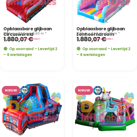
Opblaasbare glijbaan
Opblaasbare glijbaan
6,00 m x 3,50 m x 5,60 m *
6,00 m x 3,50 m x 5,60 m *
Circuswereld
Eenhoorndroom
1.880,07
€
1.880,07
€
incl. 21% btw
· plus
verzendkosten
incl. 21% btw
· plus
verzendkosten
Op voorraad – Levertijd 2
Op voorraad – Levertijd 2
– 6 werkdagen
– 6 werkdagen
NIEUW
NIEUW