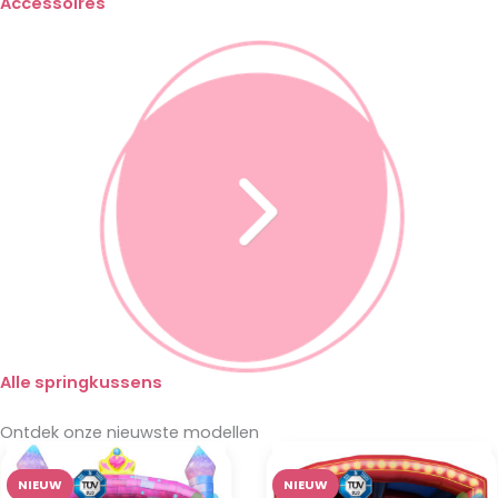
Accessoires
Alle springkussens
Ontdek onze
nieuwste
modellen
NIEUW
NIEUW