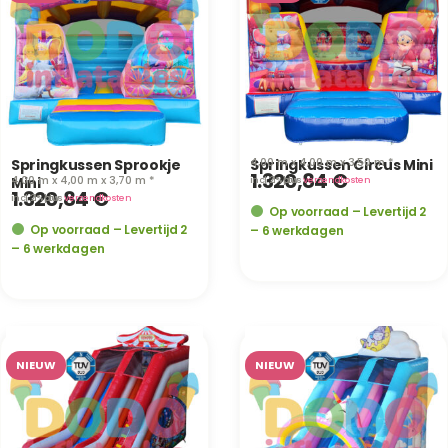
4,00 m x 4,00 m x 3,50 m *
Springkussen Sprookje
Springkussen Circus Mini
1.320,84
€
4,00 m x 4,00 m x 3,70 m *
Mini
incl. 21% btw
· plus
verzendkosten
1.320,84
€
incl. 21% btw
· plus
verzendkosten
Op voorraad – Levertijd 2
Op voorraad – Levertijd 2
– 6 werkdagen
– 6 werkdagen
NIEUW
NIEUW