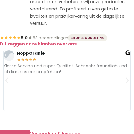
onze klanten verbeteren wij onze producten
voortdurend. Zo profiteert u van geteste
kwaliteit en praktijkervaring uit de dagelijkse
verhuur.
★★★★★
5,0
uit 88 beoordelingen
SHOPBEOORDELING
Dit zeggen onze klanten over ons
HoppOranie
★
★
★
★
★
Klasse Service und super Qualität! Sehr sehr freundlich und
S
ich kann es nur empfehlen!
H
e
Verzending & levering