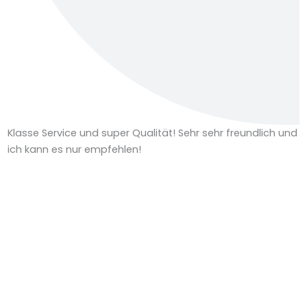
Klasse Service und super Qualität! Sehr sehr freundlich und
S
ich kann es nur empfehlen!
H
e