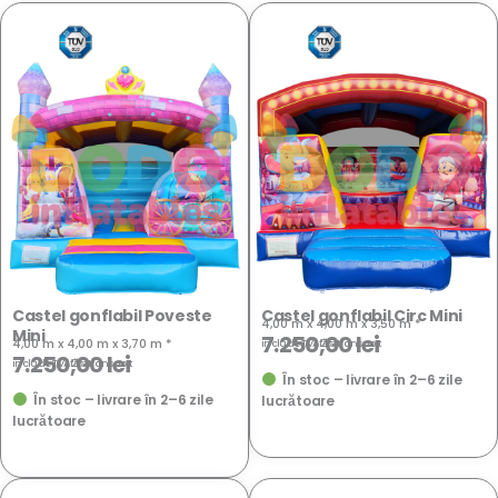
NOU
NOU
Castel gonflabil Poveste
Castel gonflabil Circ Mini
4,00 m x 4,00 m x 3,50 m *
Mini
7.250,00
lei
4,00 m x 4,00 m x 3,70 m *
include TVA 21%
· fără
transport
7.250,00
lei
include TVA 21%
· fără
transport
În stoc – livrare în 2–6 zile
În stoc – livrare în 2–6 zile
lucrătoare
lucrătoare