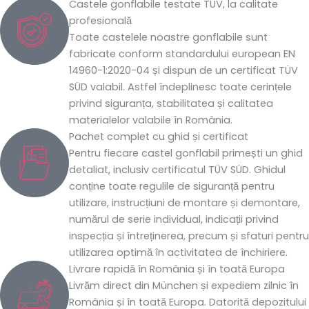
Castele gonflabile testate TÜV, la calitate
profesională
Toate castelele noastre gonflabile sunt
fabricate conform standardului european EN
14960-1:2020-04 și dispun de un certificat TÜV
SÜD valabil. Astfel îndeplinesc toate cerințele
privind siguranța, stabilitatea și calitatea
materialelor valabile în România.
Pachet complet cu ghid și certificat
Pentru fiecare castel gonflabil primești un ghid
detaliat, inclusiv certificatul TÜV SÜD. Ghidul
conține toate regulile de siguranță pentru
utilizare, instrucțiuni de montare și demontare,
numărul de serie individual, indicații privind
inspecția și întreținerea, precum și sfaturi pentru
utilizarea optimă în activitatea de închiriere.
Livrare rapidă în România și în toată Europa
Livrăm direct din München și expediem zilnic în
România și în toată Europa. Datorită depozitului