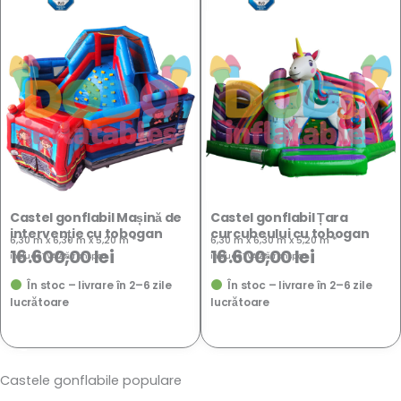
Castel gonflabil Mașină de
Castel gonflabil Țara
intervenție cu tobogan
curcubeului cu tobogan
6,30 m x 6,30 m x 5,20 m *
6,30 m x 6,30 m x 5,20 m *
16.600,00
lei
16.600,00
lei
include TVA 21%
· fără
transport
include TVA 21%
· fără
transport
În stoc – livrare în 2–6 zile
În stoc – livrare în 2–6 zile
lucrătoare
lucrătoare
Castele gonflabile
populare