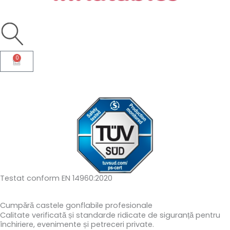
0
Cart
Testat conform EN 14960:2020
Cumpără castele gonflabile profesionale
Calitate verificată și standarde ridicate de siguranță pentru
închiriere, evenimente și petreceri private.