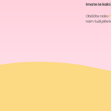
Imate še kakš
Obiščite našo
nam tudi piše