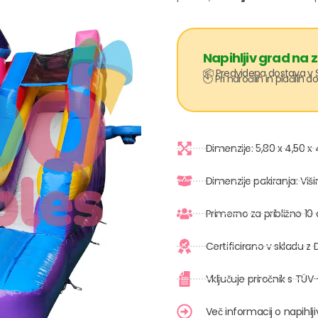
Napihljiv grad na z
📦 Predvidena dostava v S
🕙 Pri naročilih in plačilih 
Dimenzije: 5,80 x 4,50 x
Dimenzije pakiranja: Vi
Primerno za približno 10 
Certificirano v skladu z
Vključuje priročnik s TÜV-
Več informacij o napihl