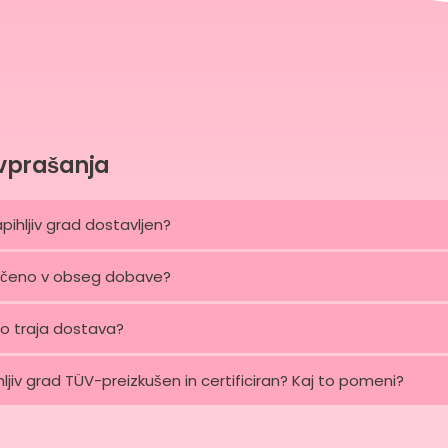
vprašanja
pihljiv grad dostavljen?
ljučeno v obseg dobave?
o traja dostava?
ihljiv grad TÜV-preizkušen in certificiran? Kaj to pomeni?