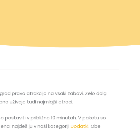
ta grad pravo atrakcijo na vsaki zabavi. Zelo dolg
o uživajo tudi najmlajši otroci.
o postaviti v približno 10 minutah. V paketu so
čena; najdeš ju v naši kategoriji
Dodatki
. Obe