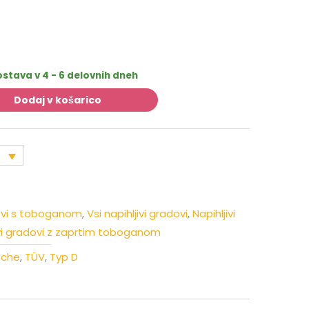
ostava v 4 - 6 delovnih dneh
Dodaj v košarico
dovi s toboganom
,
Vsi napihljivi gradovi
,
Napihljivi
ivi gradovi z zaprtim toboganom
sche
,
TÜV
,
Typ D