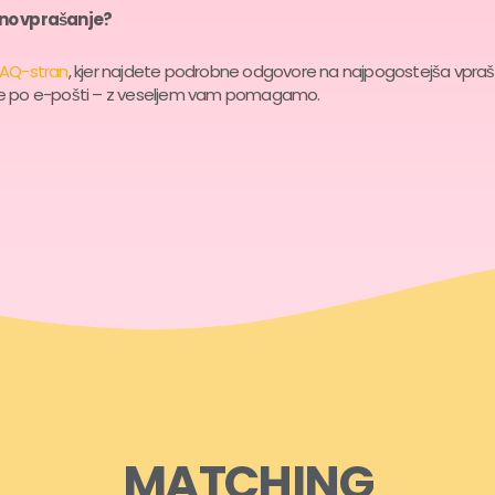
no vprašanje?
FAQ-stran
, kjer najdete podrobne odgovore na najpogostejša vpraš
te po e-pošti – z veseljem vam pomagamo.
MATCHING