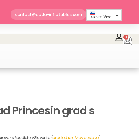
contact@dodo-inflatables.com
Slovenščina
0
Car
ad Princesin grad s
m
revoz s špedicijo v Slovenijo (
pregled stroškov dostave
)