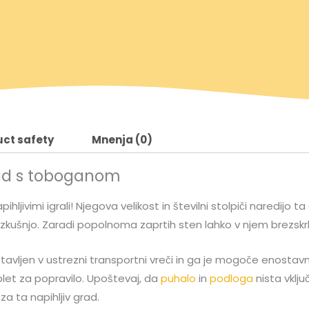
ct safety
Mnenja (0)
grad s toboganom
ihljivimi igrali! Njegova velikost in številni stolpiči naredijo 
kušnjo. Zaradi popolnoma zaprtih sten lahko v njem brezskrbn
avljen v ustrezni transportni vreči in ga je mogoče enostavn
mplet za popravilo. Upoštevaj, da
puhalo
in
podloga
nista vklju
 za ta napihljiv grad.