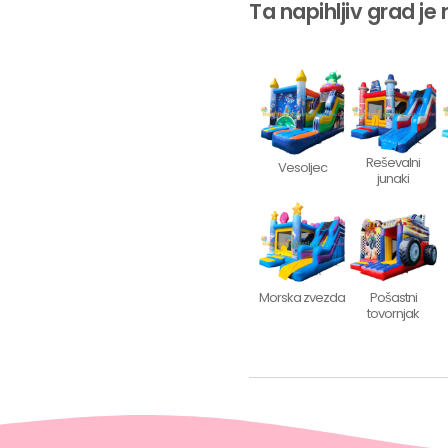
Ta napihljiv grad je 
Reševalni
Vesoljec
junaki
Morska zvezda
Pošastni
tovornjak