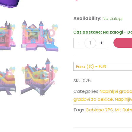
Napihljiv
Availability:
Na zalogi
grad
Princesin
Čas dostave:
Na zalogi - D
grad
-
+
s
toboganom
količina
Euro (€) - EUR
SKU
025
Categories
Napihljivi gra
gradovi za deklice
,
Napihlj
Tags
Gebläse 2PS
,
Mit Rut