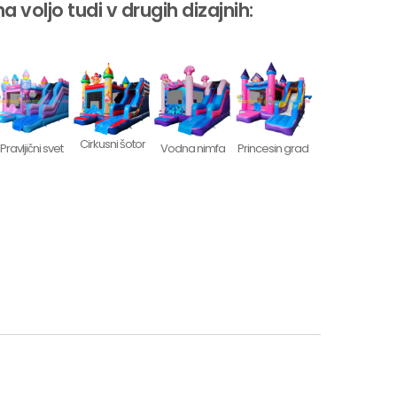
na voljo tudi v drugih dizajnih:
Cirkusni šotor
Pravljični svet
Vodna nimfa
Princesin grad