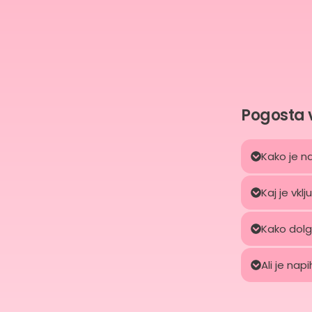
Pogosta 
Kako je na
Kaj je vk
Kako dolg
Ali je nap