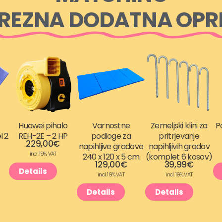
REZNA DODATNA OP
Huawei pihalo
Varnostne
Zemeljski klini za
P
i 2
REH-2E – 2 HP
podloge za
pritrjevanje
229,00
€
napihljive gradove
napihljivih gradov
incl. 19% VAT
240 x 120 x 5 cm
(komplet 6 kosov)
129,00
€
39,99
€
Details
incl. 19% VAT
incl. 19% VAT
Details
Details