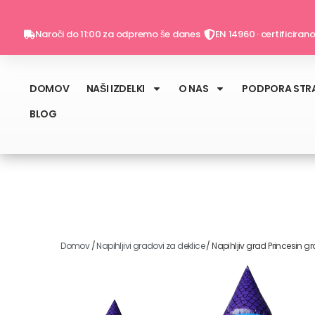
Skip
to
Naroči do 11:00 za odpremo še danes
EN 14960 · certificiran
content
DOMOV
NAŠI IZDELKI
O NAS
PODPORA STR
BLOG
Domov
/
Napihljivi gradovi za deklice
/ Napihljiv grad Princesin