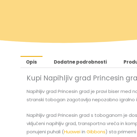
i
n
r
u
n
t
a
n
Opis
Dodatne podrobnosti
Produ
c
a
Kupi Napihljiv grad Princesin 
e
c
Napihljiv grad Princesin grad je pravi biser med nap
n
e
stranski tobogan zagotavlja nepozabno igralno iz
a
n
Napihljiv grad Princesin grad s toboganom je dost
vključeni napihljiv grad, transportna vreča in ko
j
a
ponujeni puhali (
Huawei
in
Gibbons
) sta primerni