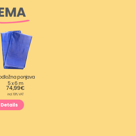
REMA
odložna ponjava
5 x 6 m
74,99
€
incl. 19% VAT
Details