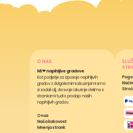
O NAS
SLU
STR
Mi ❤ napihljive gradove
Pogos
Kot podjetje za izposojo napihljivih
Način
gradov z dolgoletnimi izkušnjami smo
Stroš
si zadali cilj, da svoje izkušnje delimo s
strankami tudi s prodajo naših
napihljivih gradov.
O nas
Naša kakovost
Mnenja strank