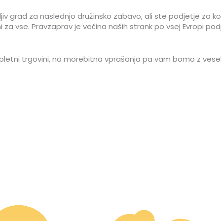
ljiv grad za naslednjo družinsko zabavo, ali ste podjetje za kome
i za vse. Pravzaprav je večina naših strank po vsej Evropi podj
pletni trgovini, na morebitna vprašanja pa vam bomo z veselj