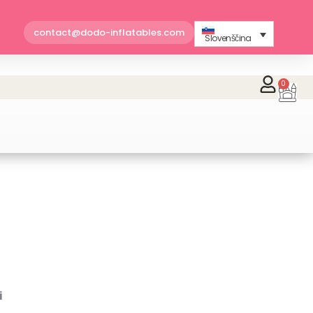
contact@dodo-inflatables.com
Slovenščina
0
Car
i