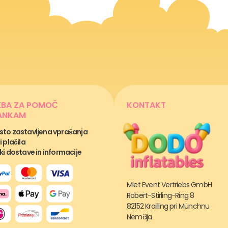
ŽBA ZA POMOČ
KONTAKT
ANKAM
to zastavljena vprašanja
i plačila
ki dostave in informacije
Miet Event Vertriebs GmbH
Robert-Stirling-Ring 8
82152 Krailling pri Münchnu
Nemčija