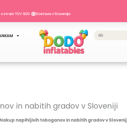
o s strani TÜV SÜD
Dostava v Slovenijo
Search
ANKAM
ov in nabitih gradov v Sloveniji
Nakup napihljivih toboganov in nabitih gradov v Slovenij