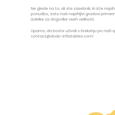
Ne glede na to, ali ste zasebnik, ki izče napih
ponudbo, zato naši napihljivi gradovi primern
izdelke za dogodke vseh velikosti.
Upamo, da boste uživali v brskanju po naši s
contact@dodo-inflatables.com!