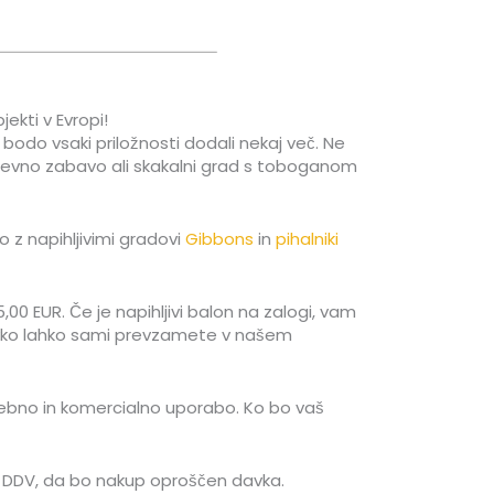
ekti v Evropi!
ki bodo vsaki priložnosti dodali nekaj več. Ne
odnevno zabavo ali skakalni grad s toboganom
 z napihljivimi gradovi
Gibbons
in
pihalniki
,00 EUR. Če je napihljivi balon na zalogi, vam
ivko lahko sami prevzamete v našem
sebno in komercialno uporabo. Ko bo vaš
 za DDV, da bo nakup oproščen davka.