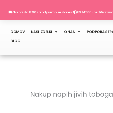
Skip
to
Naroči do 11:00 za odpremo še danes
EN 14960 · certificiran
content
DOMOV
NAŠI IZDELKI
O NAS
PODPORA STR
BLOG
Nakup napihljivih tobogan