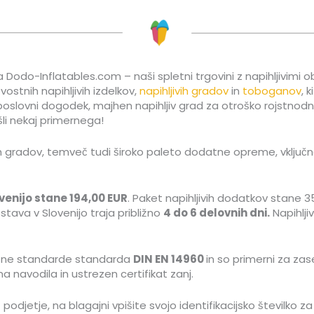
 Dodo-Inflatables.com – naši spletni trgovini z napihljivimi obj
ostnih napihljivih izdelkov,
napihljivih gradov
in
toboganov
, 
 za poslovni dogodek, majhen napihljiv grad za otroško rojstn
i nekaj primernega!
ih gradov, temveč tudi široko paleto dodatne opreme, vključno
venijo stane 194,00 EUR
. Paket napihljivih dodatkov stane 35
tava v Slovenijo traja približno
4 do 6 delovnih dni.
Napihlj
nostne standarde standarda
DIN EN 14960
in so primerni za za
a navodila in ustrezen certifikat zanj.
podjetje, na blagajni vpišite svojo identifikacijsko številko