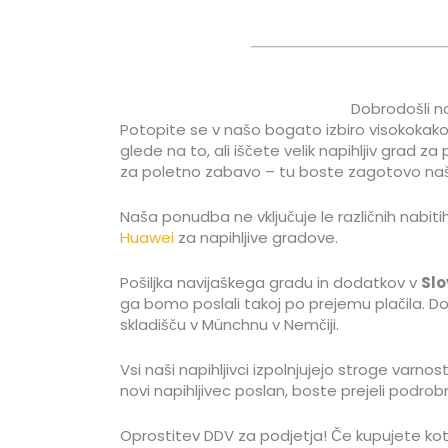
Dobrodošli na
Potopite se v našo bogato izbiro visokokakov
glede na to, ali iščete velik napihljiv grad
za poletno zabavo – tu boste zagotovo našl
Naša ponudba ne vključuje le različnih nabit
Huawei
za napihljive gradove.
Pošiljka navijaškega gradu in dodatkov v
Slo
ga bomo poslali takoj po prejemu plačila. Dos
skladišču v Münchnu v Nemčiji.
Vsi naši napihljivci izpolnjujejo stroge var
novi napihljivec poslan, boste prejeli podrobn
Oprostitev DDV za podjetja! Če kupujete kot 