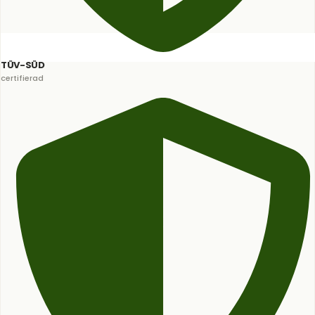
TÜV-SÜD
certifierad