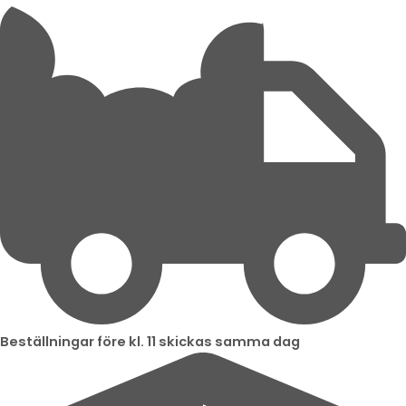
Hoppborg
Hoppa
Byggarbetsplats
till
med
innehåll
rutschkana
mängd
Beställningar före kl. 11 skickas samma dag