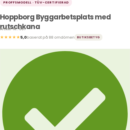
PROFFSMODELL · TÜV-CERTIFIERAD
Hoppborg Byggarbetsplats med
rutschkana
Artikel-Nr.: 067
★★★★★
5,0
baserat på 88 omdömen
BUTIKSBETYG