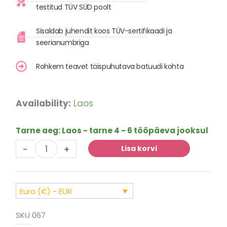
testitud TÜV SÜD poolt
Sisaldab juhendit koos TÜV-sertifikaadi ja
seerianumbriga
Rohkem teavet täispuhutava batuudi kohta
Hüppelaudade
Availability:
Laos
ehitusplats
koos
Tarne aeg:
Laos - tarne 4 - 6 tööpäeva jooksul
slaidiga
-
+
kogus
Lisa korvi
Euro (€) - EUR
SKU
067