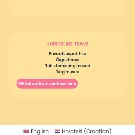
JURIIDILINE TEAVE
Privaatsuspoliitika
Õigusteave
Tühistamistingimused
Tingimused
Withdraw from contract here
English
Hrvatski
(
Croatian
)