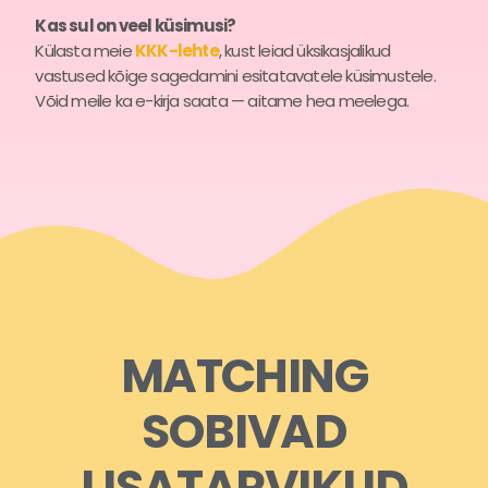
Kas sul on veel küsimusi?
Külasta meie
KKK-lehte
, kust leiad üksikasjalikud
vastused kõige sagedamini esitatavatele küsimustele.
Võid meile ka e-kirja saata — aitame hea meelega.
MATCHING
SOBIVAD
LISATARVIKUD