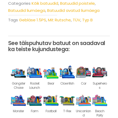
Categories
Kõik batuudid
,
Batuudid poistele
,
Batuudid liumäega
,
Batuudid avatud liumäega
Tags
Gebläse 1.5PS
,
Mit Rutsche
,
TÜV
,
Typ B
See täispuhutav batuut on saadaval
ka teiste kujundustega:
Gangster
Rocket
Bear
Clownfish
Car
Superhero
Chase
Launch
s
Monster
Farm
Football
T-Rex
Unicornlan
Beach
d
Party