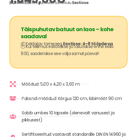
incl. 19% VAT
pluss 349,00 € kaubaveo tarnekulu
Eestisse
Täispuhutav batuut on laos – kohe
saadaval
📦 Eeldatav tarneaeg
Eestisse: 4–8 tööpäeva
🕙 Kui tellimus esitatakse ja tasutakse enne kella
11.00, saadetakse see välja samal päeval!
Mõõdud: 5,00 x 4,20 x 3,60 m
Pakendi mõõdud: Kõrgus 120 cm, läbimõõt 90 cm
Sobib umbes 10 lapsele (olenevalt vanusest ja
pikkusest)
Sertifitseeritud vastavalt standardile DIN EN 14960 ja