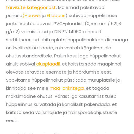
tarvikute kategooriast
. Mõlemad pakutavad
puhurid
(Huawei
ja
Gibbons
) sobivad hüppelinnuse
jaoks. Vastupidavast PVC-plaadist (0,55 mm / 621,3
g/m2) valmistatud ja DIN EN 14960 kohaselt
sertifitseeritud ehitusplatsi hüppelinnak koos liumäega
on kvaliteetne toode, mis vastab kõrgeimatele
ohutusstandarditele. Palun kasutage hüppelinnakut
ainult sobival
alusplaadil
, et kaitsta seda maapinnal
olevate teravate esemete ja hõõrdumise eest.
Soovitame hüppelinnakut püstitada muruplatsile ja
kinnitada see meie
maa-ankritega
, et tagada
maksimaalne ohutus. Pärast iga kasutamist tuleb
hüppelinnus kuivatada ja korralikult pakendada, et
kaitsta seda välismõjude ja transpordikahjustuste
eest.