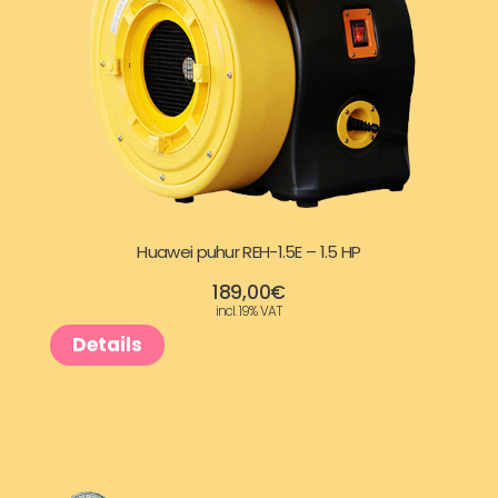
9
9
7
,
€
0
.
0
€
Huawei puhur REH-1.5E – 1.5 HP
.
189,00
€
incl. 19% VAT
Details