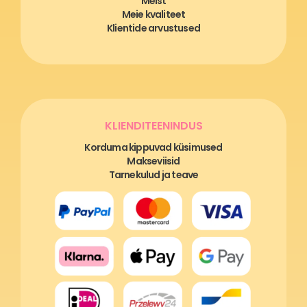
Meist
Meie kvaliteet
Klientide arvustused
KLIENDITEENINDUS
Korduma kippuvad küsimused
Makseviisid
Tarnekulud ja teave