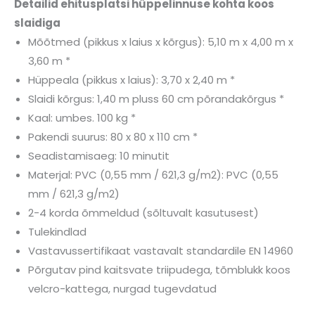
Detailid ehitusplatsi hüppelinnuse kohta koos
slaidiga
Mõõtmed (pikkus x laius x kõrgus): 5,10 m x 4,00 m x
3,60 m *
Hüppeala (pikkus x laius): 3,70 x 2,40 m *
Slaidi kõrgus: 1,40 m pluss 60 cm põrandakõrgus *
Kaal: umbes. 100 kg *
Pakendi suurus: 80 x 80 x 110 cm *
Seadistamisaeg: 10 minutit
Materjal: PVC (0,55 mm / 621,3 g/m2): PVC (0,55
mm / 621,3 g/m2)
2-4 korda õmmeldud (sõltuvalt kasutusest)
Tulekindlad
Vastavussertifikaat vastavalt standardile EN 14960
Põrgutav pind kaitsvate triipudega, tõmblukk koos
velcro-kattega, nurgad tugevdatud