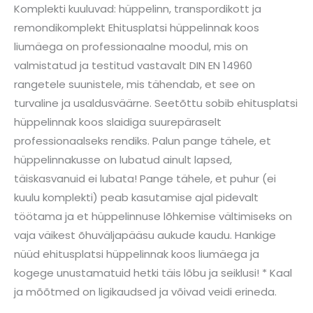
Komplekti kuuluvad: hüppelinn, transpordikott ja
remondikomplekt Ehitusplatsi hüppelinnak koos
liumäega on professionaalne moodul, mis on
valmistatud ja testitud vastavalt DIN EN 14960
rangetele suunistele, mis tähendab, et see on
turvaline ja usaldusväärne. Seetõttu sobib ehitusplatsi
hüppelinnak koos slaidiga suurepäraselt
professionaalseks rendiks. Palun pange tähele, et
hüppelinnakusse on lubatud ainult lapsed,
täiskasvanuid ei lubata! Pange tähele, et puhur (ei
kuulu komplekti) peab kasutamise ajal pidevalt
töötama ja et hüppelinnuse lõhkemise vältimiseks on
vaja väikest õhuväljapääsu aukude kaudu. Hankige
nüüd ehitusplatsi hüppelinnak koos liumäega ja
kogege unustamatuid hetki täis lõbu ja seiklusi! * Kaal
ja mõõtmed on ligikaudsed ja võivad veidi erineda.