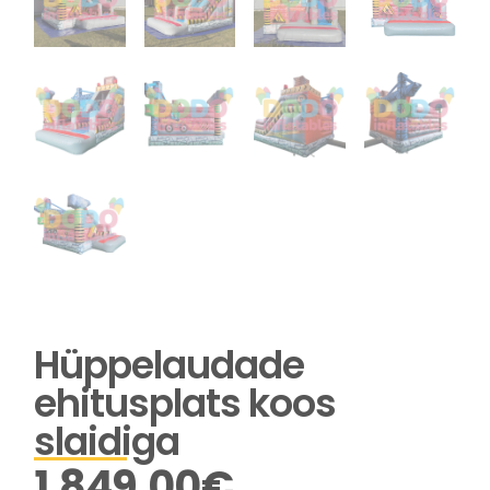
Hüppelaudade
ehitusplats koos
slaidiga
1.849,00
€