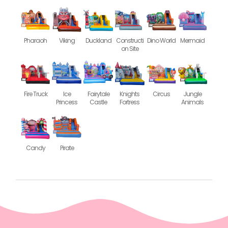
Pharaoh
Viking
Duckland
Constructi
Dino World
Mermaid
on Site
Fire Truck
Ice
Fairytale
Knights
Circus
Jungle
Princess
Castle
Fortress
Animals
Candy
Pirate