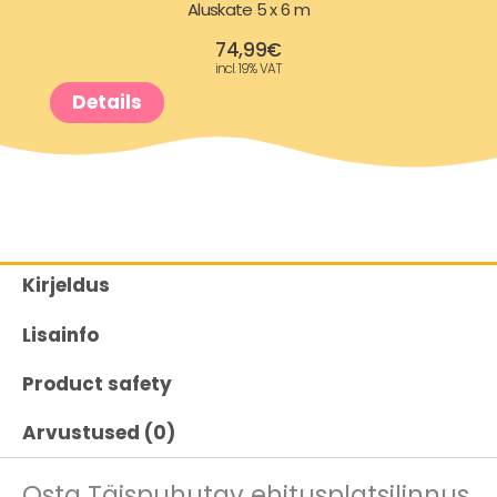
Aluskate 5 x 6 m
74,99
€
incl. 19% VAT
Details
Kirjeldus
Lisainfo
Product safety
Arvustused (0)
Osta Täispuhutav ehitusplatsilinnus