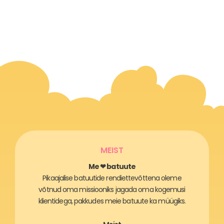
MEIST
Me ❤ batuute
Pikaajalise batuutide rendiettevõttena oleme
võtnud oma missiooniks jagada oma kogemusi
klientidega, pakkudes meie batuute ka müügiks.