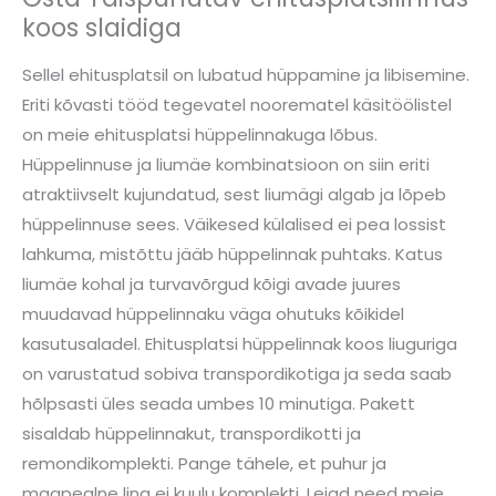
koos slaidiga
Sellel ehitusplatsil on lubatud hüppamine ja libisemine.
Eriti kõvasti tööd tegevatel noorematel käsitöölistel
on meie ehitusplatsi hüppelinnakuga lõbus.
Hüppelinnuse ja liumäe kombinatsioon on siin eriti
atraktiivselt kujundatud, sest liumägi algab ja lõpeb
hüppelinnuse sees. Väikesed külalised ei pea lossist
lahkuma, mistõttu jääb hüppelinnak puhtaks. Katus
liumäe kohal ja turvavõrgud kõigi avade juures
muudavad hüppelinnaku väga ohutuks kõikidel
kasutusaladel. Ehitusplatsi hüppelinnak koos liuguriga
on varustatud sobiva transpordikotiga ja seda saab
hõlpsasti üles seada umbes 10 minutiga. Pakett
sisaldab hüppelinnakut, transpordikotti ja
remondikomplekti. Pange tähele, et puhur ja
maapealne lina ei kuulu komplekti. Leiad need meie