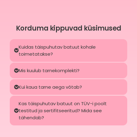
Korduma kippuvad küsimused
Kuidas täispuhutav batuut kohale
toimetatakse?
Mis kuulub tarnekomplekti?
Kui kaua tarne aega võtab?
Kas täispuhutav batuut on TÜV-i poolt
testitud ja sertifitseeritud? Mida see
tähendab?