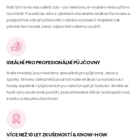
Náš tým si na vás udělá čas – po telefonu, e-mailem nebo přímo
na místě. Poradíme vám s výběrem vhodného skákacího hradu a
podpoříme vás při plánování i výběru vybavení. Najdete tak
přesně ten model, který odpovídá vašemu využití.
IDEÁLNÍ PRO PROFESIONÁLNÍ PŮJČOVNY
Naše modely jsou navrženy speciálně pro půjčovny, akce a
spolky. Mnoho zákazníků používá naše skákací a nafukovací
hrady úspěšně v půjčovnách po celé Evropě již řadu let. Skvěle se
hodí i pro soukromé použití, pokud kladete důraz na bezpečnost,
kvalitu a dlouhou životnost.
VÍCE NEŽ 10 LET ZKUŠENOSTÍ & KNOW-HOW