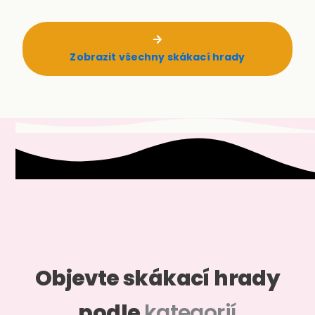
Zobrazit všechny skákací hrady
Objevte skákací hrady
podle
kategorií