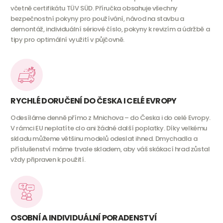
včetně certifikátu TÜV SÜD. Příručka obsahuje všechny
bezpečnostní pokyny pro používání, návod na stavbu a
demontáž, individuální sériové číslo, pokyny k revizím a údržbě a
tipy pro optimální využití v půjčovně.
RYCHLÉ DORUČENÍ DO ČESKA I CELÉ EVROPY
Odesíláme denně přímo z Mnichova – do Česka i do celé Evropy.
V rámci EU neplatíte clo ani žádné další poplatky. Díky velkému
skladu můžeme většinu modelů odeslat ihned. Dmychadla a
příslušenství máme trvale skladem, aby váš skákací hrad zůstal
vždy připraven k použití.
OSOBNÍ A INDIVIDUÁLNÍ PORADENSTVÍ