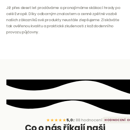
Již přes deset let prodáváme a pronajímáme skákací hrady po
celé Evropě. Díky odborným znalostem a cenné zpětné vazbě
našich zákazníků své produkty neustále zlepšujeme. Získáváte
tak ověřenou kvalitu a praktické zkušenosti z každodenního
provozu půjčovny.
★★★★★
5,0
z 88 hodnocení
HODNOCENÍ 
Co o nás říkají naši