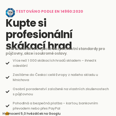
TESTOVÁNO PODLE EN 14960:2020
Kupte si
profesionální
skákací hrad
Ověřená kvalita a vysoké bezpečnostní standardy pro
půjčovny, akce i soukromé oslavy.
Více než 1 000 skákacích hradů skladem – ihned k
odeslání
Zasíláme do Česka i celé Evropy z našeho skladu u
Mnichova
Osobní poradenství založené na vlastních zkušenostech
s půjčovnou
Pohodlná a bezpečná platba – kartou, bankovním
převodem nebo přes PayPal
Hodnocení 5,0 hvězdiček na Googlu