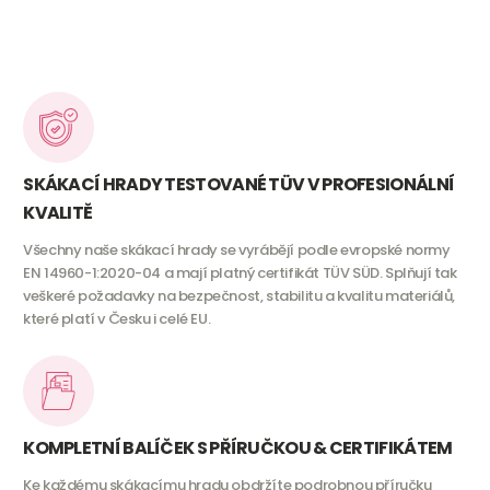
SKÁKACÍ HRADY TESTOVANÉ TÜV V PROFESIONÁLNÍ
KVALITĚ
Všechny naše skákací hrady se vyrábějí podle evropské normy
EN 14960-1:2020-04 a mají platný certifikát TÜV SÜD. Splňují tak
veškeré požadavky na bezpečnost, stabilitu a kvalitu materiálů,
které platí v Česku i celé EU.
KOMPLETNÍ BALÍČEK S PŘÍRUČKOU & CERTIFIKÁTEM
Ke každému skákacímu hradu obdržíte podrobnou příručku