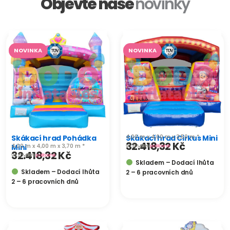
Objevte naše
novinky
NOVINKA
NOVINKA
4,00 m x 4,00 m x 3,50 m *
Skákací hrad Pohádka
Skákací hrad Cirkus Mini
32.418,32
Kč
4,00 m x 4,00 m x 3,70 m *
Mini
vč. 21 % DPH
plus
poštovné
32.418,32
Kč
vč. 21 % DPH
plus
poštovné
Skladem – Dodací lhůta
Skladem – Dodací lhůta
2 – 6 pracovních dnů
2 – 6 pracovních dnů