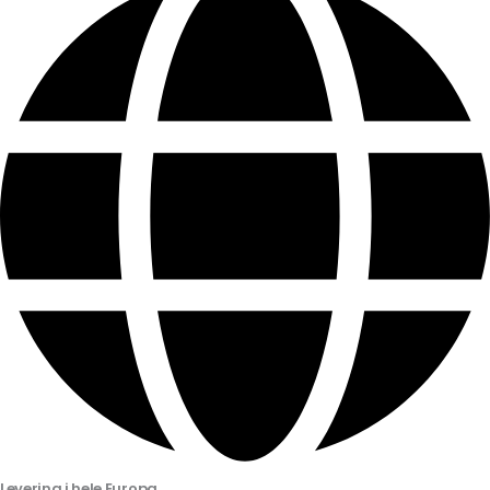
Bestillinger inden kl. 11 sendes samme dag
EN 14960 | TÜV SÜD-certificeret
Levering i hele Europa