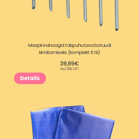
Maapinnahaagid täispuhutava batuudi
kinnitamiseks (komplekt 6 tk)
39,99
€
incl. 19% VAT
Details