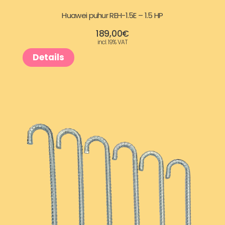
€
Huawei puhur REH-1.5E – 1.5 HP
.
189,00
€
incl. 19% VAT
Details