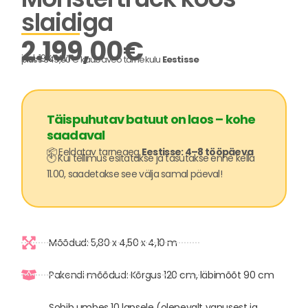
slaidiga
2.199,00
€
incl. 19% VAT
pluss 349,00 € kaubaveo tarnekulu
Eestisse
Täispuhutav batuut on laos – kohe
saadaval
📦 Eeldatav tarneaeg
Eestisse: 4–8 tööpäeva
🕙 Kui tellimus esitatakse ja tasutakse enne kella
11.00, saadetakse see välja samal päeval!
Mõõdud: 5,80 x 4,50 x 4,10 m
Pakendi mõõdud: Kõrgus 120 cm, läbimõõt 90 cm
Sobib umbes 10 lapsele (olenevalt vanusest ja