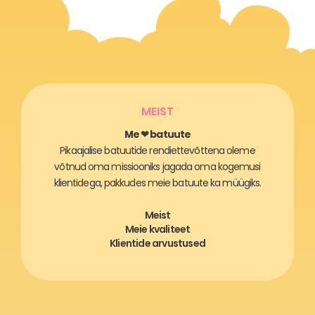
MEIST
Me ❤ batuute
Pikaajalise batuutide rendiettevõttena oleme
võtnud oma missiooniks jagada oma kogemusi
klientidega, pakkudes meie batuute ka müügiks.
Meist
Meie kvaliteet
Klientide arvustused