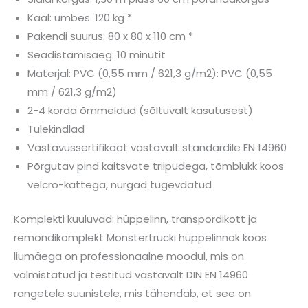
Kaal: umbes. 120 kg *
Pakendi suurus: 80 x 80 x 110 cm *
Seadistamisaeg: 10 minutit
Materjal: PVC (0,55 mm / 621,3 g/m2): PVC (0,55
mm / 621,3 g/m2)
2-4 korda õmmeldud (sõltuvalt kasutusest)
Tulekindlad
Vastavussertifikaat vastavalt standardile EN 14960
Põrgutav pind kaitsvate triipudega, tõmblukk koos
velcro-kattega, nurgad tugevdatud
Komplekti kuuluvad: hüppelinn, transpordikott ja
remondikomplekt Monstertrucki hüppelinnak koos
liumäega on professionaalne moodul, mis on
valmistatud ja testitud vastavalt DIN EN 14960
rangetele suunistele, mis tähendab, et see on