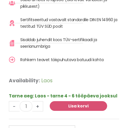
pikkusest)
Sertifitseeritud vastavalt standardile DIN EN 14960 ja
testitud TÜV SÜD poolt
Sisaldab juhendit koos TÜV-sertifikaadi ja
seerianumbriga
Rohkem teavet täispuhutava batuudi kohta
Hüppelaud
Availability:
Laos
Monstertruck
koos
Tarne aeg:
Laos - tarne 4 - 6 tööpäeva jooksul
slaidiga
-
+
kogus
Lisa korvi