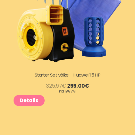
Starter Set väike – Huawei 1,5 HP
A
P
325,97
€
299,00
€
incl. 19% VAT
Details
l
r
g
a
n
e