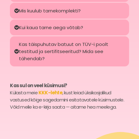
Mis kuulub tarnekomplekti?
Kui kaua tarne aega võtab?
Kas täispuhutav batuut on TÜV-i poolt
testitud ja sertifitseeritud? Mida see
tähendab?
Kas sul on veel küsimusi?
Külasta meie
KKK-lehte
, kust leiad üksikasjalikud
vastused kõige sagedamini esitatavatele küsimustele.
Võid meile ka e-kirja saata — aitame hea meelega.