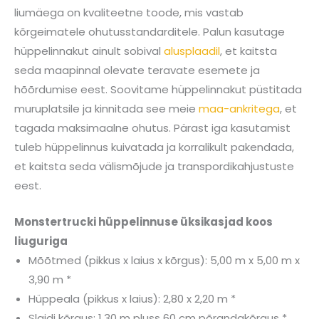
liumäega on kvaliteetne toode, mis vastab
kõrgeimatele ohutusstandarditele. Palun kasutage
hüppelinnakut ainult sobival
alusplaadil
, et kaitsta
seda maapinnal olevate teravate esemete ja
hõõrdumise eest. Soovitame hüppelinnakut püstitada
muruplatsile ja kinnitada see meie
maa-ankritega
, et
tagada maksimaalne ohutus. Pärast iga kasutamist
tuleb hüppelinnus kuivatada ja korralikult pakendada,
et kaitsta seda välismõjude ja transpordikahjustuste
eest.
Monstertrucki hüppelinnuse üksikasjad koos
liuguriga
Mõõtmed (pikkus x laius x kõrgus): 5,00 m x 5,00 m x
3,90 m *
Hüppeala (pikkus x laius): 2,80 x 2,20 m *
Slaidi kõrgus: 1,30 m pluss 60 cm põrandakõrgus *