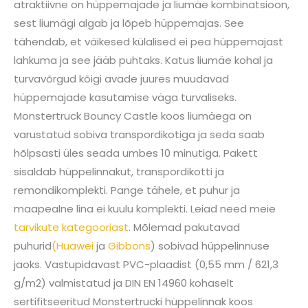
atraktiivne on hüppemajade ja liumäe kombinatsioon,
sest liumägi algab ja lõpeb hüppemajas. See
tähendab, et väikesed külalised ei pea hüppemajast
lahkuma ja see jääb puhtaks. Katus liumäe kohal ja
turvavõrgud kõigi avade juures muudavad
hüppemajade kasutamise väga turvaliseks.
Monstertruck Bouncy Castle koos liumäega on
varustatud sobiva transpordikotiga ja seda saab
hõlpsasti üles seada umbes 10 minutiga. Pakett
sisaldab hüppelinnakut, transpordikotti ja
remondikomplekti. Pange tähele, et puhur ja
maapealne lina ei kuulu komplekti. Leiad need meie
tarvikute kategooriast
. Mõlemad pakutavad
puhurid
(Huawei
ja
Gibbons
) sobivad hüppelinnuse
jaoks. Vastupidavast PVC-plaadist (0,55 mm / 621,3
g/m2) valmistatud ja DIN EN 14960 kohaselt
sertifitseeritud Monstertrucki hüppelinnak koos