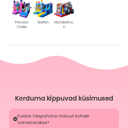
Princess
Starfish
Monstertruc
Castle
k
Korduma kippuvad küsimused
Kuidas täispuhutav batuut kohale
toimetatakse?