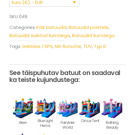
Euro (€) - EUR
SKU
049
Categories
Kõik batuudid
,
Batuudid poistele
,
Batuudid suletud liumäega
,
Batuudid liumäega
Tags
Gebläse 1.5PS
,
Mit Rutsche
,
TÜV
,
Typ D
See täispuhutav batuut on saadaval
ka teiste kujundustega:
Blue Light
Circus Tent
Alien
Fairytale
Bathing
Heros
World
Beauty