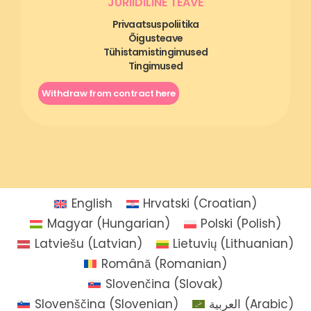
JURIIDILINE TEAVE
Privaatsuspoliitika
Õigusteave
Tühistamistingimused
Tingimused
Withdraw from contract here
English
Hrvatski
(
Croatian
)
Magyar
(
Hungarian
)
Polski
(
Polish
)
Latviešu
(
Latvian
)
Lietuvių
(
Lithuanian
)
Română
(
Romanian
)
Slovenčina
(
Slovak
)
Slovenščina
(
Slovenian
)
العربية
(
Arabic
)