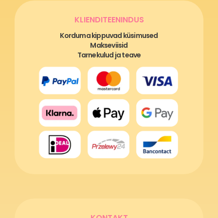
KLIENDITEENINDUS
Korduma kippuvad küsimused
Makseviisid
Tarnekulud ja teave
KONTAKT