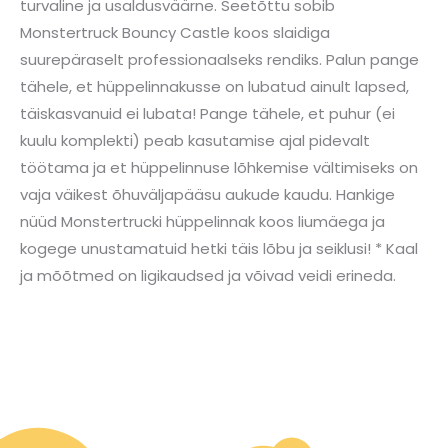
turvaline ja usaldusväärne. Seetõttu sobib
Monstertruck Bouncy Castle koos slaidiga
suurepäraselt professionaalseks rendiks. Palun pange
tähele, et hüppelinnakusse on lubatud ainult lapsed,
täiskasvanuid ei lubata! Pange tähele, et puhur (ei
kuulu komplekti) peab kasutamise ajal pidevalt
töötama ja et hüppelinnuse lõhkemise vältimiseks on
vaja väikest õhuväljapääsu aukude kaudu. Hankige
nüüd Monstertrucki hüppelinnak koos liumäega ja
kogege unustamatuid hetki täis lõbu ja seiklusi! * Kaal
ja mõõtmed on ligikaudsed ja võivad veidi erineda.