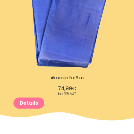
Aluskate 5 x 6 m
74,99
€
incl. 19% VAT
Details