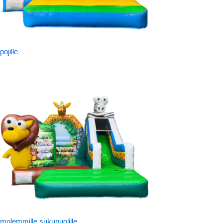
pojille
molemmille sukupuolille