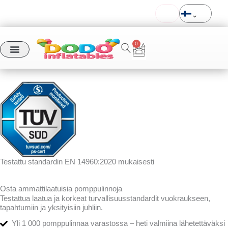
Siirry
Toimitus koko Eurooppaan
Tilaukset ennen klo 11 lähetetään samana päivänä
sisältöön
0
Cart
Testattu standardin EN 14960:2020 mukaisesti
Osta ammattilaatuisia pomppulinnoja
Testattua laatua ja korkeat turvallisuusstandardit vuokraukseen,
tapahtumiin ja yksityisiin juhliin.
Yli 1 000 pomppulinnaa varastossa – heti valmiina lähetettäväksi