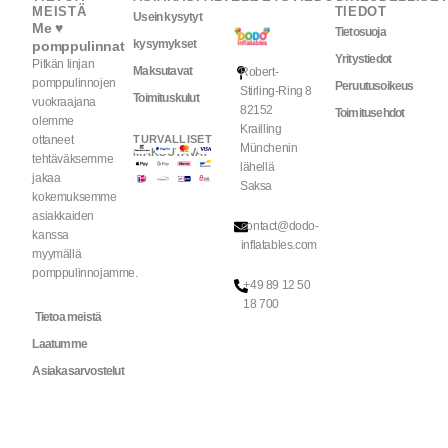
MEISTÄ
TIEDOT
Usein kysytyt
Me ♥
Tietosuoja
kysymykset
pomppulinnat
Yritystiedot
Pitkän linjan
Maksutavat
Robert-
pomppulinnojen
Peruutusoikeus
Stirling-Ring 8
Toimituskulut
vuokraajana
82152
Toimitusehdot
olemme
Krailling
Peru
ottaneet
TURVALLISET
sopimus
Münchenin
MAKSUTAVAT
tehtäväksemme
lähellä
jakaa
Saksa
kokemuksemme
asiakkaiden
contact@dodo-
kanssa
inflatables.com
myymällä
pomppulinnojamme.
+49 89 12 50
18 700
Tietoa meistä
Laatumme
Asiakasarvostelut