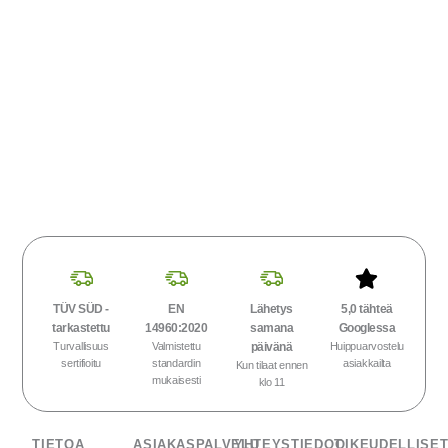
TÜV SÜD -
EN
Lähetys
5,0 tähteä
tarkastettu
14960:2020
samana
Googlessa
Turvallisuus
Valmistettu
päivänä
Huippuarvostelu
sertifioitu
standardin
asiakkailta
Kun tilaat ennen
mukaisesti
klo 11
TIETOA
ASIAKASPALVELU
YHTEYSTIEDOT
OIKEUDELLISE