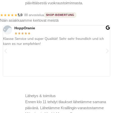
päivittäisestä vuokraustoiminnasta.
★★★★★
5,0
/ 88 arvostelua
SHOP-BEWERTUNG
Näin asiakkaamme kertovat meistä
HoppOranie
★
★
★
★
★
Klasse Service und super Qualität! Sehr sehr freundlich und ich
S
kann es nur empfehlen!
s
e
Lähetys & toimitus
Ennen klo 11 tehdyt tilaukset lähetämme samana
päivänä. Lähetämme Kraillingin-varastostamme