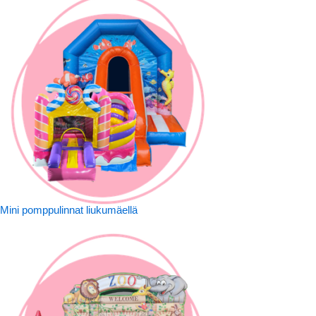
Mini pomppulinnat liukumäellä