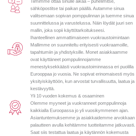
Tiimimme ottaa sinulle aikaa – puhelimitse,
sähköpostitse tai paikan päällä. Autamme sinua
valitsemaan sopivan pomppulinnan ja tuemme sinua
suunnittelussa ja varustelussa. Näin löydät juuri sen
mallin, joka sopii käyttötarkoitukseesi.
Ihanteellinen ammattimaiseen vuokraustoimintaan
Mallimme on suunniteltu erityisesti vuokraamoille,
tapahtumiin ja yhdistyksille. Monet asiakkaamme
ovat käyttäneet pomppulinnojamme
menestyksekkäästi vuokraustoiminnassa eri puolilla
Eurooppaa jo vuosia. Ne sopivat erinomaisesti myös
yksityiskäyttöön, kun arvostat turvallisuutta, laatua ja
kestävyyttä.
Yli 10 vuoden kokemus & osaaminen
Olemme myyneet ja vuokranneet pomppulinnoja
kaikkialla Euroopassa jo yli vuosikymmenen ajan.
Asiantuntemuksemme ja asiakkaidemme arvokkaan
palautteen avulla kehitämme tuotteitamme jatkuvasti.
Saat siis testattua laatua ja käytännön kokemusta