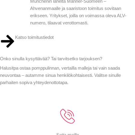
Münchenin läheltä Manner-Suomeen –
Ahvenanmaalle ja saaristoon toimitus sovitaan
erikseen. Yritykset, joilla on voimassa oleva ALV-
numero, tilaavat verottomasti.
Katso toimitustiedot
Onko sinulla kysyttävää? Tai tarvitsetko tarjouksen?
Halusitpa ostaa pomppulinnan, vertailla malleja tai vain saada
neuvontaa – autamme sinua henkilökohtaisesti. Valitse sinulle
parhaiten sopiva yhteydenottotapa.
Soita meille