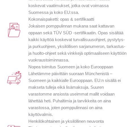
koskevat vaatimukset, jotka ovat voimassa
Suomessa ja koko EU:ssa.
Kokonaispaketti: opas & sertifikaatti
Jokaisen pomppulinnan mukana saat kattavan
oppaan sekä TÜV SÜD -sertifikaatin. Opas sisältää
kaikki käyttöä koskevat turvallisuusohjeet, pystytys-
ja purkuohjeen, yksilöllisen sarjanumeron, tarkastus-
ja huolto-ohjeet sekä vinkkejä optimaaliseen käyttöön
vuokraustoiminnassa.
Nopea toimitus Suomeen ja koko Eurooppaan
Lähetämme päivittäin suoraan Münchenistä –
Suomeen ja kaikkialle Eurooppaan. EU:n sisällä ei
makseta tulleja eikä lisämaksuja. Suuren
varastomme ansiosta useimmat mallit voidaan
lähettää heti. Puhaltimia ja tarvikkeita on aina
varastossa, joten pomppulinnasi on aina
käyttövalmis.
Henkilökohtainen ja yksilöllinen neuvonta