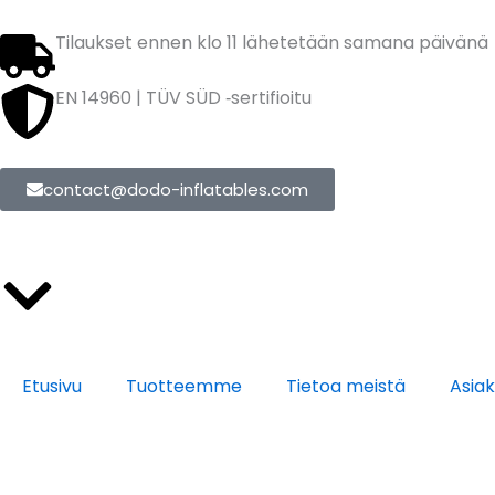
Siirry
sisältöön
Tilaukset ennen klo 11 lähetetään samana päivänä
EN 14960 | TÜV SÜD ‑sertifioitu
contact@dodo-inflatables.com
Etusivu
Tuotteemme
Tietoa meistä
Asia