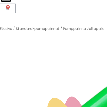
0
Cart
Etusivu
/
Standard-pomppulinnat
/ Pomppulinna Jalkapallo