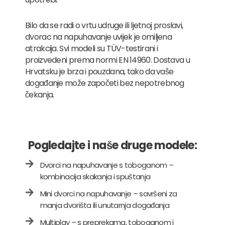
Bilo da se radi o vrtu udruge ili ljetnoj proslavi,
dvorac na napuhavanje uvijek je omiljena
atrakcija. Svi modeli su TÜV-testirani i
proizvedeni prema normi EN 14960. Dostava u
Hrvatsku je brza i pouzdana, tako da vaše
događanje može započeti bez nepotrebnog
čekanja.
Pogledajte i naše druge modele:
Dvorci na napuhavanje s toboganom –
kombinacija skakanja i spuštanja
Mini dvorci na napuhavanje – savršeni za
manja dvorišta ili unutarnja događanja
Multiplay – s preprekama, toboganom i