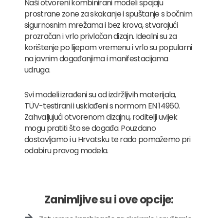
Naši otvoreni kombinirani modeli spajaju
prostrane zone za skakanje i spuštanje s bočnim
sigurnosnim mrežama i bez krova, stvarajući
prozračan i vrlo privlačan dizajn. Idealni su za
korištenje po lijepom vremenu i vrlo su popularni
na javnim događanjima i manifestacijama
udruga.
Svi modeli izrađeni su od izdržljivih materijala,
TÜV-testirani i usklađeni s normom EN 14960.
Zahvaljujući otvorenom dizajnu, roditelji uvijek
mogu pratiti što se događa. Pouzdano
dostavljamo i u Hrvatsku te rado pomažemo pri
odabiru pravog modela.
Zanimljive su i ove opcije: