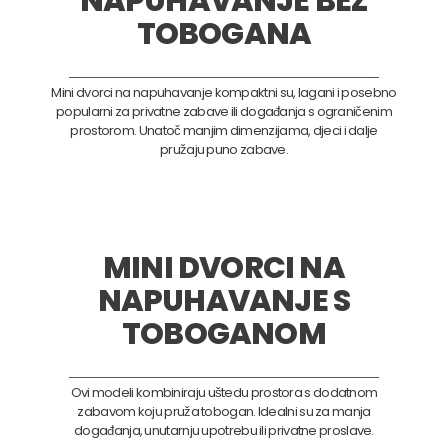
NAPUHAVANJE BEZ
TOBOGANA
Mini dvorci na napuhavanje kompaktni su, lagani i posebno
popularni za privatne zabave ili događanja s ograničenim
prostorom. Unatoč manjim dimenzijama, djeci i dalje
pružaju puno zabave.
MINI DVORCI NA
NAPUHAVANJE S
TOBOGANOM
Ovi modeli kombiniraju uštedu prostora s dodatnom
zabavom koju pruža tobogan. Idealni su za manja
događanja, unutarnju upotrebu ili privatne proslave.