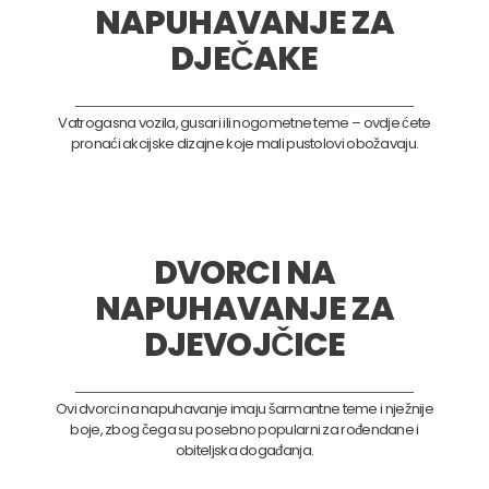
NAPUHAVANJE ZA
DJEČAKE
Vatrogasna vozila, gusari ili nogometne teme – ovdje ćete
pronaći akcijske dizajne koje mali pustolovi obožavaju.
DVORCI NA
NAPUHAVANJE ZA
DJEVOJČICE
Ovi dvorci na napuhavanje imaju šarmantne teme i nježnije
boje, zbog čega su posebno popularni za rođendane i
obiteljska događanja.