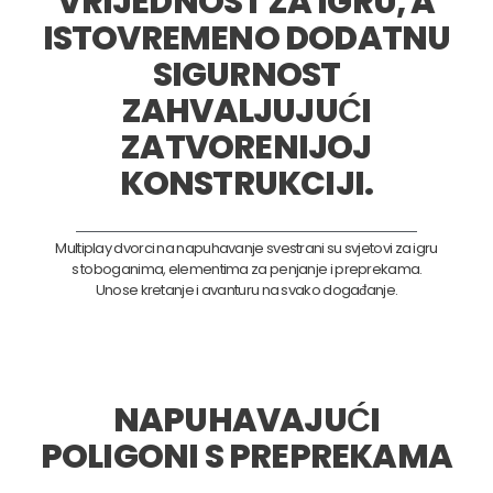
VRIJEDNOST ZA IGRU, A
ISTOVREMENO DODATNU
SIGURNOST
ZAHVALJUJUĆI
ZATVORENIJOJ
KONSTRUKCIJI.
Multiplay dvorci na napuhavanje svestrani su svjetovi za igru
s toboganima, elementima za penjanje i preprekama.
Unose kretanje i avanturu na svako događanje.
NAPUHAVAJUĆI
POLIGONI S PREPREKAMA