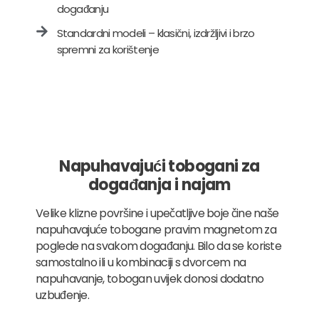
događanju
Standardni modeli – klasični, izdržljivi i brzo
spremni za korištenje
Napuhavajući tobogani za
događanja i najam
Velike klizne površine i upečatljive boje čine naše
napuhavajuće tobogane pravim magnetom za
poglede na svakom događanju. Bilo da se koriste
samostalno ili u kombinaciji s dvorcem na
napuhavanje, tobogan uvijek donosi dodatno
uzbuđenje.