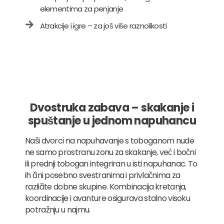
elementima za penjanje
Atrakcije i igre – za još više raznolikosti
Dvostruka zabava – skakanje i
spuštanje u jednom napuhancu
Naši dvorci na napuhavanje s toboganom nude
ne samo prostranu zonu za skakanje, već i bočni
ili prednji tobogan integriran u isti napuhanac. To
ih čini posebno svestranima i privlačnima za
različite dobne skupine. Kombinacija kretanja,
koordinacije i avanture osigurava stalno visoku
potražnju u najmu.