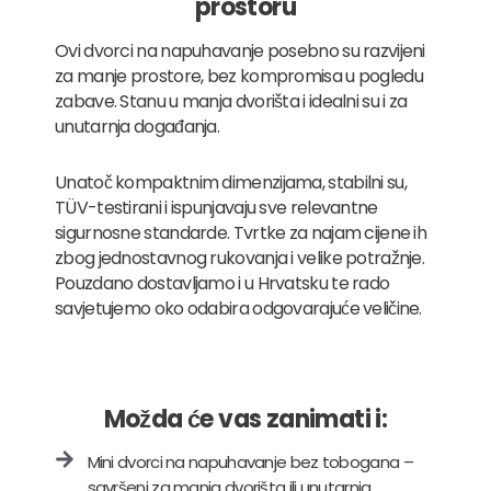
prostoru
Ovi dvorci na napuhavanje posebno su razvijeni
za manje prostore, bez kompromisa u pogledu
zabave. Stanu u manja dvorišta i idealni su i za
unutarnja događanja.
Unatoč kompaktnim dimenzijama, stabilni su,
TÜV-testirani i ispunjavaju sve relevantne
sigurnosne standarde. Tvrtke za najam cijene ih
zbog jednostavnog rukovanja i velike potražnje.
Pouzdano dostavljamo i u Hrvatsku te rado
savjetujemo oko odabira odgovarajuće veličine.
Možda će vas zanimati i:
Mini dvorci na napuhavanje bez tobogana –
savršeni za manja dvorišta ili unutarnja