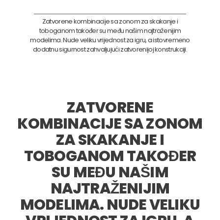
Zatvorene kombinacije sa zonom za skakanje i
toboganom također su među našim najtraženijim
modelima. Nude veliku vrijednost za igru, a istovremeno
dodatnu sigurnost zahvaljujući zatvorenijoj konstrukciji.
ZATVORENE
KOMBINACIJE SA ZONOM
ZA SKAKANJE I
TOBOGANOM TAKOĐER
SU MEĐU NAŠIM
NAJTRAŽENIJIM
MODELIMA. NUDE VELIKU