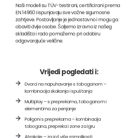
Naši modeli su TÜV-testirani, certificirani prema
EN 14960 i ispunjavaju sve važne sigurnosne
zahtjeve. Postavljanje je jednostavno i mogu ga
obaviti dvije osobe. Šaljemo izravno iz našeg
skladišta i rado pomažemo pri odabiru
odgovarajuće veličine.
Vrijedi pogledati i:
Dvorci na napuhavanje s toboganom –
kombinacija skakanja i spuštanja
Multiplay – s preprekama, toboganom i
elementima za penjanje
Poligoni s preprekama – kombinacija
tobogana, prepreka i zone za igru
Atrakcije – za još više raznolikosti