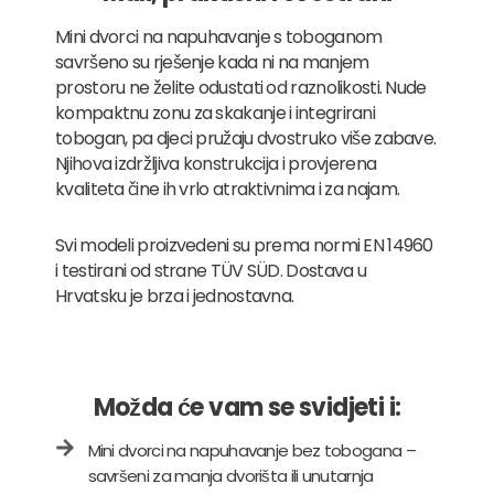
Mini dvorci na napuhavanje s toboganom
savršeno su rješenje kada ni na manjem
prostoru ne želite odustati od raznolikosti. Nude
kompaktnu zonu za skakanje i integrirani
tobogan, pa djeci pružaju dvostruko više zabave.
Njihova izdržljiva konstrukcija i provjerena
kvaliteta čine ih vrlo atraktivnima i za najam.
Svi modeli proizvedeni su prema normi EN 14960
i testirani od strane TÜV SÜD. Dostava u
Hrvatsku je brza i jednostavna.
Možda će vam se svidjeti i:
Mini dvorci na napuhavanje bez tobogana –
savršeni za manja dvorišta ili unutarnja