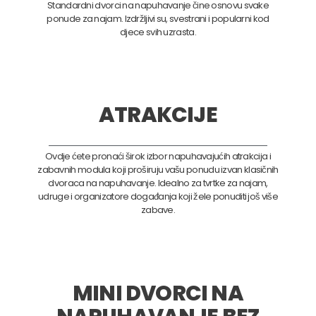
Standardni dvorci na napuhavanje čine osnovu svake
ponude za najam. Izdržljivi su, svestrani i popularni kod
djece svih uzrasta.
ATRAKCIJE
Ovdje ćete pronaći širok izbor napuhavajućih atrakcija i
zabavnih modula koji proširuju vašu ponudu izvan klasičnih
dvoraca na napuhavanje. Idealno za tvrtke za najam,
udruge i organizatore događanja koji žele ponuditi još više
zabave.
MINI DVORCI NA