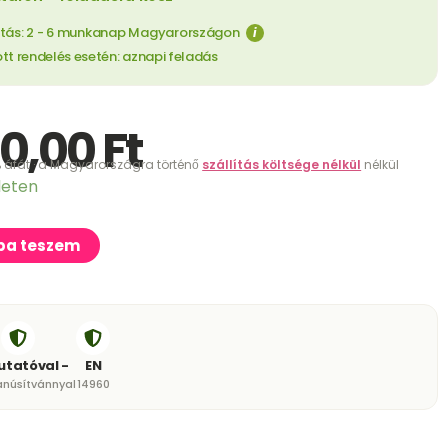
ítás: 2 - 6 munkanap Magyarországon
i
ott rendelés esetén: aznapi feladás
00,00
Ft
 áfát · a Magyarországra történő
szállítás költsége nélkül
nélkül
leten
ba teszem
tatóval -
EN
núsítvánnyal
14960