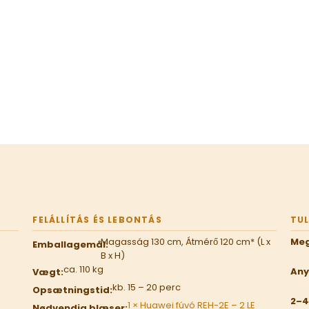
FELÁLLÍTÁS ÉS LEBONTÁS
TU
Magasság 130 cm, Átmérő 120 cm* (L x
Meg
Emballagemål:
B x H)
ca. 110 kg
Any
Vægt:
kb. 15 – 20 perc
Opsætningstid:
2–4
1 × Huawei fúvó REH-2E – 2 LE
Nødvendig blæser: