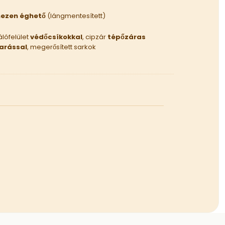
ezen éghető
(lángmentesített)
lófelület
védőcsíkokkal
, cipzár
tépőzáras
arással
, megerősített sarkok