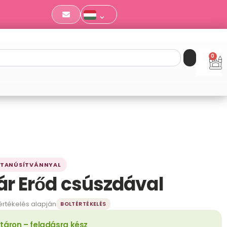
0
Ko
V-TANÚSÍTVÁNNYAL
ár Erőd csúszdával
 értékelés alapján
BOLTÉRTÉKELÉS
táron – feladásra kész