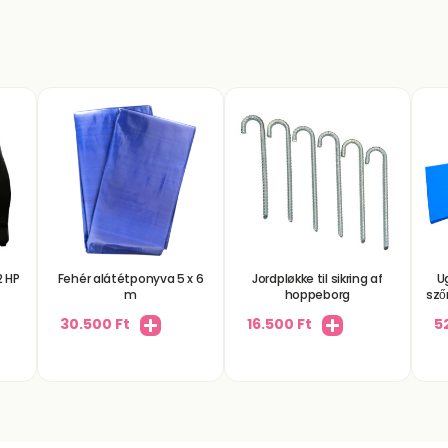
2 HP
Fehér alátétponyva 5 x 6
Jordpløkke til sikring af
U
m
hoppeborg
sző
30.500
Ft
16.500
Ft
5