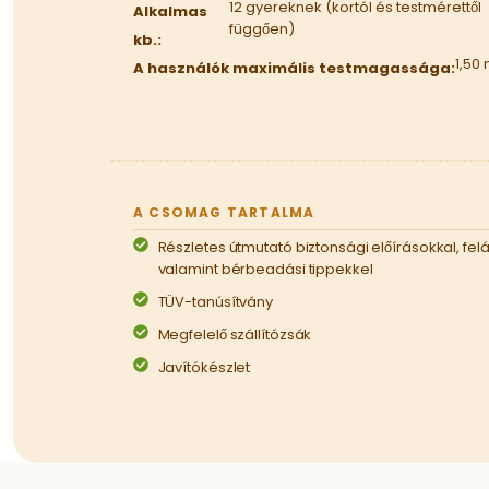
12 gyereknek (kortól és testmérettől
Alkalmas
függően)
kb.:
1,50
A használók maximális testmagassága:
A CSOMAG TARTALMA
Részletes útmutató biztonsági előírásokkal, felál
valamint bérbeadási tippekkel
TÜV-tanúsítvány
Megfelelő szállítózsák
Javítókészlet