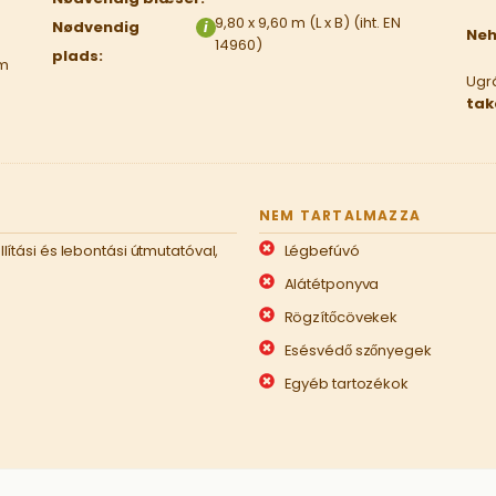
9,80 x 9,60 m (L x B) (iht. EN
Nødvendig
i
Neh
14960)
plads:
 m
Ugrá
tak
NEM TARTALMAZZA
lítási és lebontási útmutatóval,
Légbefúvó
Alátétponyva
Rögzítőcövekek
Esésvédő szőnyegek
Egyéb tartozékok