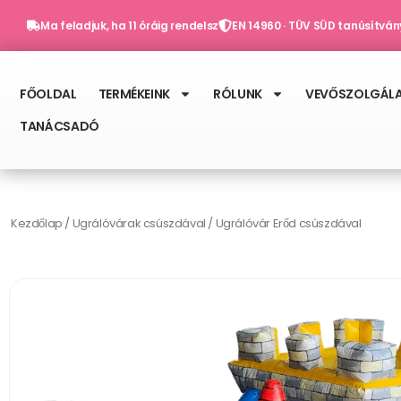
Skip
Ma feladjuk, ha 11 óráig rendelsz
EN 14960 · TÜV SÜD tanúsítván
to
content
FŐOLDAL
TERMÉKEINK
RÓLUNK
VEVŐSZOLGÁL
TANÁCSADÓ
Kezdőlap
/
Ugrálóvárak csúszdával
/ Ugrálóvár Erőd csúszdával