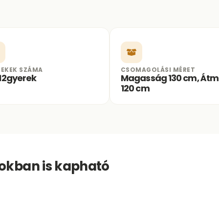
REKEK SZÁMA
CSOMAGOLÁSI MÉRET
 12gyerek
Magasság 130 cm, Átm
120 cm
nokban is kapható