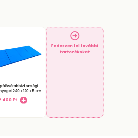
Fedezzen fel további
tartozékokat
grálóvárak biztonsági
nyegei 240 x 120 x 5 cm
2.400
Ft