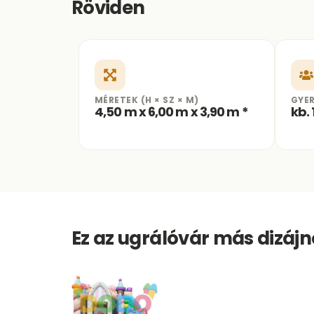
Röviden
MÉRETEK (H × SZ × M)
GYE
4,50 m x 6,00 m x 3,90 m *
kb.
Ez az ugrálóvár más dizáj