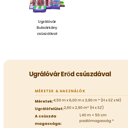
Ugrálóvár
Bulisárkány
csúszdával
939.000,00
Ft
Ugrálóvár Erőd csúszdával
MÉRETEK & HASZNÁLÓK
4,50 m x 6,00 m x 3,90 m * (H x SZ x M)
Méretek:
2,60 x 2,90 m* (H x SZ)
Ugrálófelület:
1,40 m + 50 cm
A csúszda
padlómagasság *
magassága: