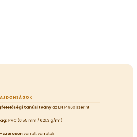
LAJDONSÁGOK
felelőségi tanúsítvány
az EN 14960 szerint
ag:
PVC (0,55 mm / 621,3 g/m²)
-szeresen
varrott varratok