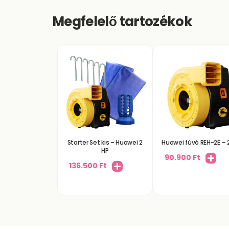
Megfelelő tartozékok
Starter Set kis – Huawei 2
Huawei fúvó REH-2E – 
HP
90.900
Ft
136.500
Ft