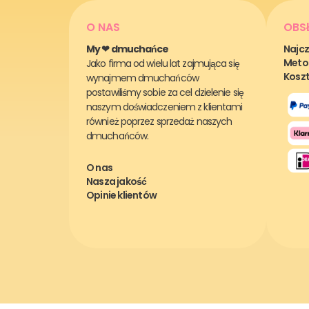
O NAS
OBS
My ❤ dmuchańce
Najcz
Metod
Jako firma od wielu lat zajmująca się
Koszt
wynajmem dmuchańców
postawiliśmy sobie za cel dzielenie się
naszym doświadczeniem z klientami
również poprzez sprzedaż naszych
dmuchańców.
O nas
Nasza jakość
Opinie klientów