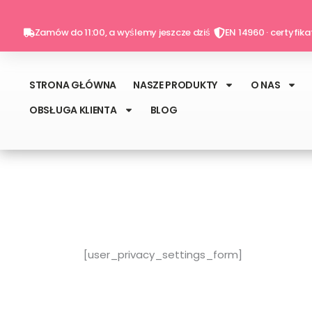
Przejdź
do
Zamów do 11:00, a wyślemy jeszcze dziś
EN 14960 · certyfik
treści
STRONA GŁÓWNA
NASZE PRODUKTY
O NAS
OBSŁUGA KLIENTA
BLOG
[user_privacy_settings_form]