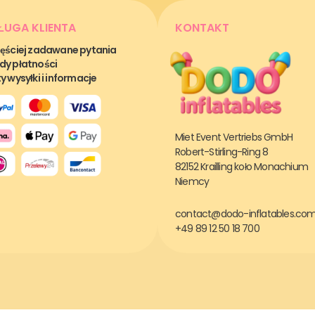
ŁUGA KLIENTA
KONTAKT
ęściej zadawane pytania
y płatności
y wysyłki i informacje
Miet Event Vertriebs GmbH
Robert-Stirling-Ring 8
82152 Krailling koło Monachium
Niemcy
contact@dodo-inflatables.co
+49 89 12 50 18 700