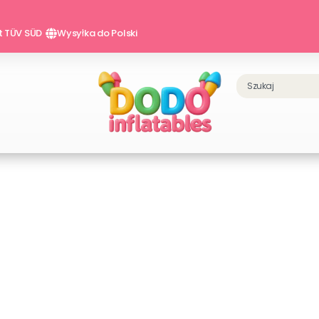
at TÜV SÜD
Wysyłka do Polski
Szukaj