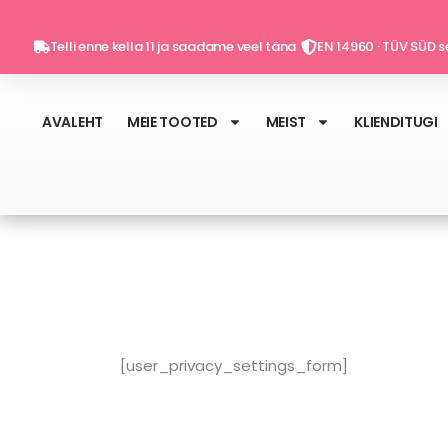
Skip
to
Telli enne kella 11 ja saadame veel täna
EN 14960 · TÜV SÜD se
content
AVALEHT
MEIE TOOTED
MEIST
KLIENDITUGI
[user_privacy_settings_form]