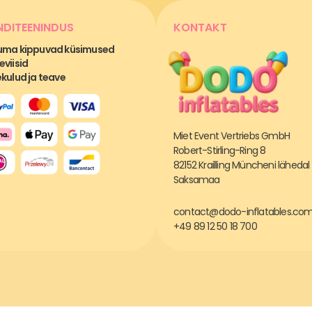
NDITEENINDUS
KONTAKT
uma kippuvad küsimused
viisid
kulud ja teave
Miet Event Vertriebs GmbH
Robert-Stirling-Ring 8
82152 Krailling Müncheni lähedal
Saksamaa
contact@dodo-inflatables.co
+49 89 12 50 18 700