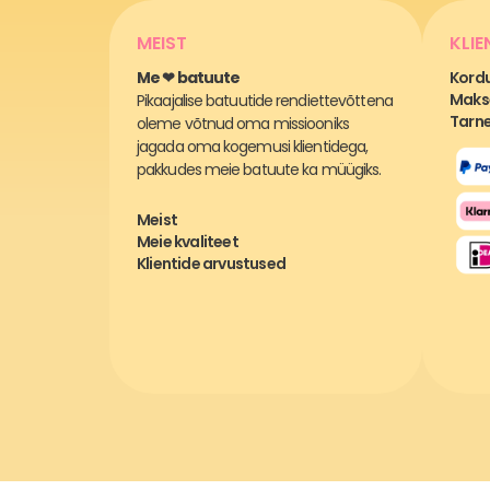
MEIST
KLIE
Me ❤ batuute
Kord
Makse
Pikaajalise batuutide rendiettevõttena
Tarne
oleme võtnud oma missiooniks
jagada oma kogemusi klientidega,
pakkudes meie batuute ka müügiks.
Meist
Meie kvaliteet
Klientide arvustused