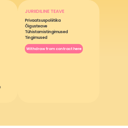
JURIIDILINE TEAVE
Privaatsuspoliitika
Õigusteave
Tühistamistingimused
Tingimused
Withdraw from contract here
m