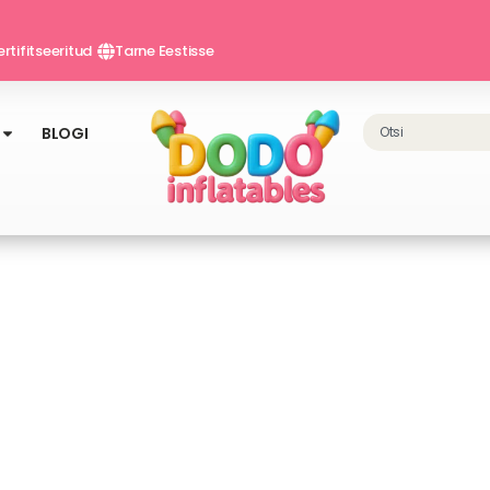
rtifitseeritud
Tarne Eestisse
Search
BLOGI