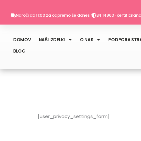
Skip
to
Naroči do 11:00 za odpremo še danes
EN 14960 · certificiran
content
DOMOV
NAŠI IZDELKI
O NAS
PODPORA STR
BLOG
[user_privacy_settings_form]