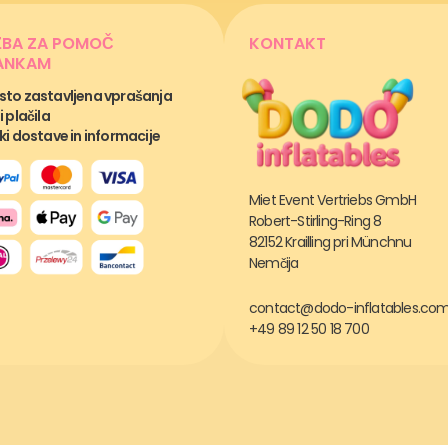
ŽBA ZA POMOČ
KONTAKT
ANKAM
to zastavljena vprašanja
i plačila
ki dostave in informacije
Miet Event Vertriebs GmbH
Robert-Stirling-Ring 8
82152 Krailling pri Münchnu
Nemčija
contact@dodo-inflatables.co
+49 89 12 50 18 700