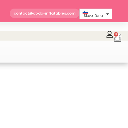
contact@dodo-inflatables.com
Slovenščina
0
Car