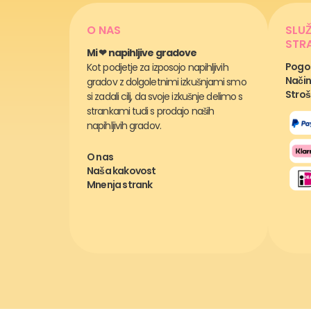
O NAS
SLU
STR
Mi ❤ napihljive gradove
Pogos
Kot podjetje za izposojo napihljivih
Način
gradov z dolgoletnimi izkušnjami smo
Stroš
si zadali cilj, da svoje izkušnje delimo s
strankami tudi s prodajo naših
napihljivih gradov.
O nas
Naša kakovost
Mnenja strank