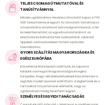
TELJES CSOMAG ÚTMUTATÓVAL ÉS
TANÚSÍTVÁNNYAL
Minden ugrálóvárhoz részletes útmutatót kapsz a TÜV
SÜD tanúsítvánnyal együtt. Az útmutató tartalmazza
a használatra vonatkozó biztonsági előírásokat, a fel-
és leépítési leírást, az egyedi sorozatszámot, az
ellenőrzési és karbantartási tudnivalókat, valamint
tippeket a kölcsönzésben történő optimális
használathoz.
GYORS SZÁLLÍTÁS MAGYARORSZÁGRA ÉS
EGÉSZ EURÓPÁBA
Közvetlenül Münchenből szállítunk, és naponta
küldünk csomagot Magyarországra és egész
Európába. Nagy raktárkészletünknek köszönhetően a
legtöbb modell azonnal szállítható. A légbefúvók és a
tartozékok folyamatosan elérhetők, hogy az
ugrálóvárad mindig bevethető legyen.
SZEMÉLYES ÉS EGYEDI TANÁCSADÁS
Csapatunk időt szán rád – telefonon, e-mailben vagy