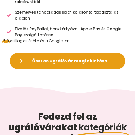
raktárunkból
Személyes tanácsadás saját kölcsönzői tapasztalat
alapján
Fizetés PayPallal, bankkártyával, Apple Pay és Google
Pay szolgáltatással
5,0 csillagos értékelés a Google-on
Összes ugrálóvár megtekintése
Fedezd fel az
ugrálóvárakat
kategóriák