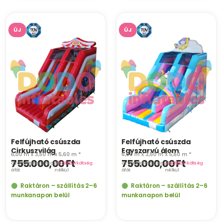
ÚJ
ÚJ
Felfújható csúszda
Felfújható csúszda
Cirkuszvilág
Egyszarvú álom
6,00 m x 3,50 m x 5,60 m *
6,00 m x 3,50 m x 5,60 m *
755.000,00
Ft
755.000,00
Ft
az ár tartalmazza a 27%
·
szállítási költség
az ár tartalmazza a 27%
·
szállítási költség
áfát
nélkül
áfát
nélkül
Raktáron – szállítás 2–6
Raktáron – szállítás 2–6
munkanapon belül
munkanapon belül