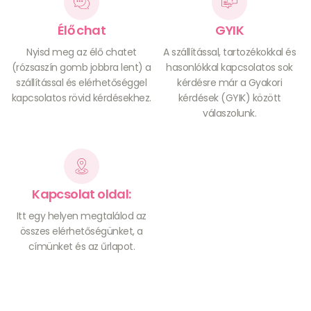
Élő chat
GYIK
Nyisd meg az élő chatet
A szállítással, tartozékokkal és
(rózsaszín gomb jobbra lent) a
hasonlókkal kapcsolatos sok
szállítással és elérhetőséggel
kérdésre már a Gyakori
kapcsolatos rövid kérdésekhez.
kérdések (GYIK) között
válaszolunk.
Kapcsolat oldal:
Itt egy helyen megtalálod az
összes elérhetőségünket, a
címünket és az űrlapot.