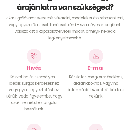
árajánlatra van szükséged?
Akár ugrálóvárat szeretnél vásárolni, modelleket összehasonlítani,
vagy egyszerűen csak tanácsot kérni – személyesen segítünk.
Válaszd azt a kapcsolatfelvételi módot, amelyik neked a
legkényelmesebb.
Hívás
E-mail
Közvetlen és személyes –
Részletes megkeresésekhez,
ideális sürgős kérdésekhez
árajánlatokhoz, vagy ha
vagy gyors egyeztetéshez.
információt szeretnél küldeni
Kérjük, vedd figyelembe, hogy
nekünk.
csak németül és angolul
beszélünk.