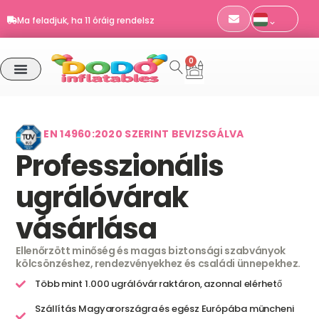
Skip
Ma feladjuk, ha 11 óráig rendelsz
to
EN 14960 · TÜV SÜD tanúsítvány
content
Szállítás Magyarországra
0
Kosár
Ma feladjuk, ha 11 óráig rendelsz
EN 14960:2020 SZERINT BEVIZSGÁLVA
Professzionális
ugrálóvárak
vásárlása
Ellenőrzött minőség és magas biztonsági szabványok
kölcsönzéshez, rendezvényekhez és családi ünnepekhez.
Több mint 1.000 ugrálóvár raktáron, azonnal elérhető
Szállítás Magyarországra és egész Európába müncheni