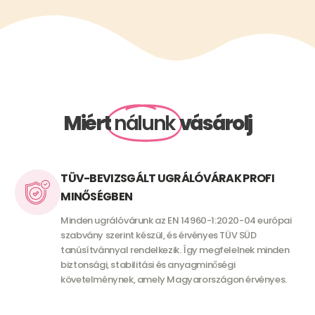
Miért
nálunk
vásárolj
TÜV-BEVIZSGÁLT UGRÁLÓVÁRAK PROFI
MINŐSÉGBEN
Minden ugrálóvárunk az EN 14960-1:2020-04 európai
szabvány szerint készül, és érvényes TÜV SÜD
tanúsítvánnyal rendelkezik. Így megfelelnek minden
biztonsági, stabilitási és anyagminőségi
követelménynek, amely Magyarországon érvényes.