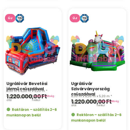
ÚJ
ÚJ
Ugrálóvár Bevetési
Ugrálóvár
jármű csúszdával
Szivárványország
6,30 m x 6,30 m x 5,20 m *
csúszdával
1.220.000,00
Ft
6,30 m x 6,30 m x 5,20 m *
az ár tartalmazza a 27%
·
szállítási költség
1.220.000,00
Ft
áfát
nélkül
az ár tartalmazza a 27%
·
szállítási költség
áfát
nélkül
Raktáron – szállítás 2–6
Raktáron – szállítás 2–6
munkanapon belül
munkanapon belül