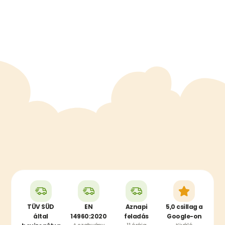
TÜV SÜD
EN
Aznapi
5,0 csillag a
által
14960:2020
feladás
Google-on
A szabvány
11 óráig
Kiváló