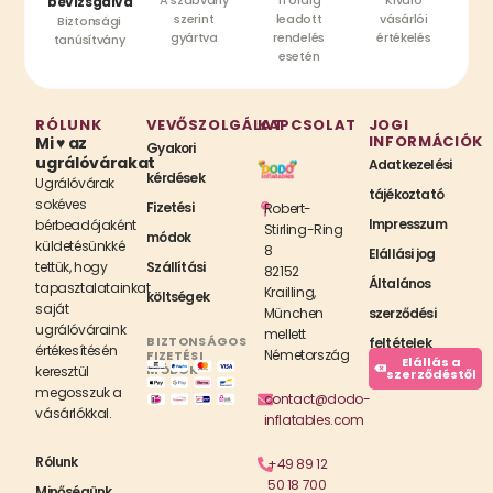
bevizsgálva
szerint
leadott
vásárlói
Biztonsági
gyártva
rendelés
értékelés
tanúsítvány
esetén
RÓLUNK
VEVŐSZOLGÁLAT
KAPCSOLAT
JOGI
INFORMÁCIÓK
Mi ♥ az
Gyakori
ugrálóvárakat
Adatkezelési
kérdések
Ugrálóvárak
tájékoztató
sokéves
Fizetési
Robert-
Impresszum
bérbeadójaként
Stirling-Ring
módok
küldetésünkké
8
Elállási jog
tettük, hogy
Szállítási
82152
Általános
tapasztalatainkat
Krailling,
költségek
saját
München
szerződési
ugrálóváraink
mellett
BIZTONSÁGOS
feltételek
értékesítésén
Németország
FIZETÉSI
Elállás a
MÓDOK
keresztül
szerződéstől
megosszuk a
contact@dodo-
vásárlókkal.
inflatables.com
Rólunk
+49 89 12
50 18 700
Minőségünk