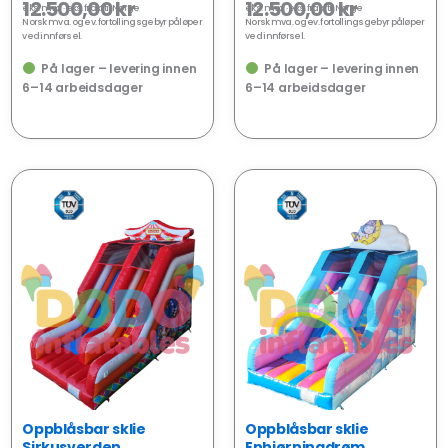
12.500,00
kr
12.500,00
kr
eks. mva · eks.
frakt
til Norge
eks. mva · eks.
frakt
til Norge
Norsk mva. og ev. fortollingsgebyr påløper
Norsk mva. og ev. fortollingsgebyr påløper
ved innførsel.
ved innførsel.
På lager – levering innen
På lager – levering innen
6–14 arbeidsdager
6–14 arbeidsdager
NY
NY
Oppblåsbar sklie
Oppblåsbar sklie
Sirkusverden
Enhjørningdrøm