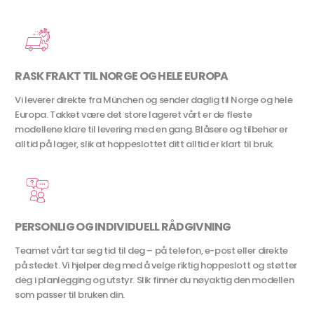
RASK FRAKT TIL NORGE OG HELE EUROPA
Vi leverer direkte fra München og sender daglig til Norge og hele
Europa. Takket være det store lageret vårt er de fleste
modellene klare til levering med en gang. Blåsere og tilbehør er
alltid på lager, slik at hoppeslottet ditt alltid er klart til bruk.
PERSONLIG OG INDIVIDUELL RÅDGIVNING
Teamet vårt tar seg tid til deg – på telefon, e-post eller direkte
på stedet. Vi hjelper deg med å velge riktig hoppeslott og støtter
deg i planlegging og utstyr. Slik finner du nøyaktig den modellen
som passer til bruken din.