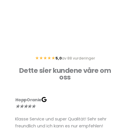
★★★★★
5,0
av 88 vurderinger
Dette sier kundene våre om
oss
HoppOranie
B
★
★
★
★
★
Klasse Service und super Qualität! Sehr sehr
S
freundlich und ich kann es nur empfehlen!
A