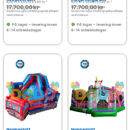
6,00 m x 3,50 m x 5,60 m *
6,00 m x 3,50 m x 5,60 m *
17.700,00
kr
17.700,00
kr
eks. mva · eks.
frakt
til Norge
eks. mva · eks.
frakt
til Norge
Norsk mva. og ev. fortollingsgebyr påløper
Norsk mva. og ev. fortollingsgebyr påløper
ved innførsel.
ved innførsel.
På lager – levering innen
På lager – levering innen
6–14 arbeidsdager
6–14 arbeidsdager
NY
NY
Hoppeslott
Hoppeslott