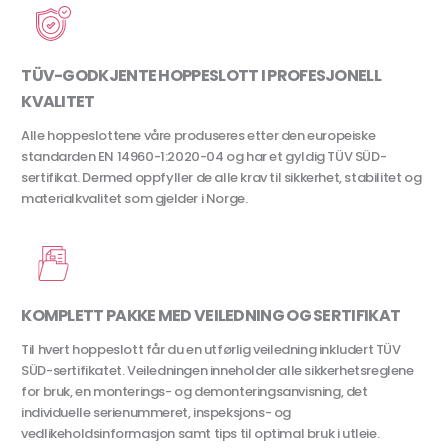
TÜV-GODKJENTE HOPPESLOTT I PROFESJONELL
KVALITET
Alle hoppeslottene våre produseres etter den europeiske
standarden EN 14960-1:2020-04 og har et gyldig TÜV SÜD-
sertifikat. Dermed oppfyller de alle krav til sikkerhet, stabilitet og
materialkvalitet som gjelder i Norge.
KOMPLETT PAKKE MED VEILEDNING OG SERTIFIKAT
Til hvert hoppeslott får du en utførlig veiledning inkludert TÜV
SÜD-sertifikatet. Veiledningen inneholder alle sikkerhetsreglene
for bruk, en monterings- og demonteringsanvisning, det
individuelle serienummeret, inspeksjons- og
vedlikeholdsinformasjon samt tips til optimal bruk i utleie.