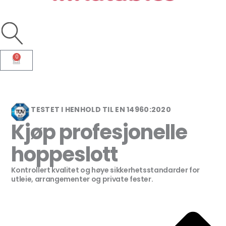
0
Handlekurv
TESTET I HENHOLD TIL EN 14960:2020
Kjøp profesjonelle
hoppeslott
Kontrollert kvalitet og høye sikkerhetsstandarder for
utleie, arrangementer og private fester.