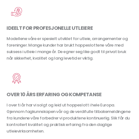
IDEELT FOR PROFESJONELLE UTLEIERE
Modellene våre er spesielt utviklet for utleie, arrangementer og
foreninger. Mange kunder har brukt hoppeslottene våre med
suksess i utleie i mange år. De egner seg like godt til privat bruk
når sikkerhet, kvalitet og lang levetid er viktig.
OVER 10 ÅRS ERFARING OG KOMPETANSE
I over ti år har vi solgt og leid ut hoppeslott i hele Europa.
Gjennom fagkunnskapen vår og de verdifulle tilbakemeldingene
fra kundene våre forbedrer vi produktene kontinuerlig. Slik får du
kontrollert kvalitet og praktisk erfaring fra den daglige
utleievirksomheten.